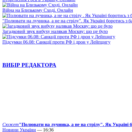
Війна на Близькому Сході. Онлайн
"Полювати на лучника, а не на стрілу". Як Україні боротись з 
Загадковий звук вибуху налякав Москву: що це було
Підсумки 06.08: Санкції проти РФ і дрон у Лейпцигу
ВИБІР РЕДАКТОРА
Сюжет
"Полювати на лучника, а не на стрілу". Як Україні 
Новини України
— 16:36