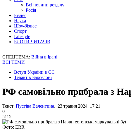
Всі новини розділу
Росія
Бізнес
Наука
Шоу-бізнес
Спорт
Lifestyle
БЛОГИ ЧИТАЧІВ
СПЕЦТЕМА:
Війна в Ірані
ВСІ ТЕМИ
Вступ України в ЄС
Теракт в Барселоні
РФ самовільно прибрала з Нар
Текст:
Пустіва Валентина
, 23 травня 2024, 17:21
0
5115
Фото: ERR