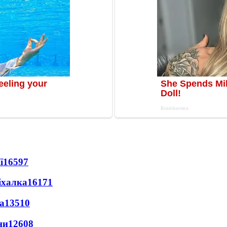
ї
16597
іхалка
16171
а
13510
ни
12608