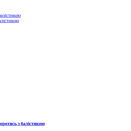
балістикою
боротись з балістикою