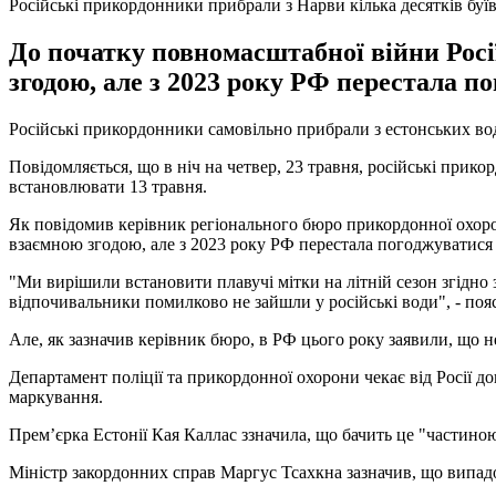
Російські прикордонники прибрали з Нарви кілька десятків буїв
До початку повномасштабної війни Росі
згодою, але з 2023 року РФ перестала п
Російські прикордонники самовільно прибрали з естонських вод 
Повідомляється, що в ніч на четвер, 23 травня, російські прико
встановлювати 13 травня.
Як повідомив керівник регіонального бюро прикордонної охорон
взаємною згодою, але з 2023 року РФ перестала погоджуватися 
"Ми вирішили встановити плавучі мітки на літній сезон згідно
відпочивальники помилково не зайшли у російські води", - поя
Але, як зазначив керівник бюро, в РФ цього року заявили, що не 
Департамент поліції та прикордонної охорони чекає від Росії д
маркування.
Прем’єрка Естонії Кая Каллас ззначила, що бачить це "частиною
Міністр закордонних справ Маргус Тсахкна зазначив, що випадо