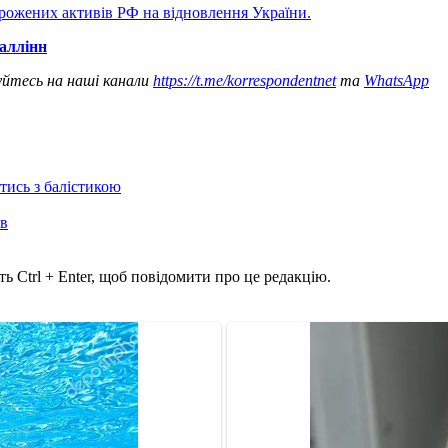
рожених активів РФ на відновлення України.
Таллінн
уйтесь на наші канали
https://t.me/korrespondentnet
та
WhatsApp
отись з балістикою
ів
ь Ctrl + Enter, щоб повідомити про це редакцію.