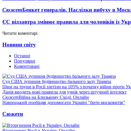
Сюжет
Бенкет генералів. Наслідки вибуху в Моск
ЄС відзавтра змінює правила для чоловіків із Ук
Читати коментарі
Новини світу
Останні
Популярні
Коментовані
Суд США зупинив будівництво бального залу Трампа
Ціни на труни в Росії злетіли на 105% з початку війни проти У
Данія вводить нові правила для учнів через штучний інтелект
Сюжет
Війна на Близькому Сході. Онлайн
Навроцький пообіцяв допомогати Україні "бити московитів"
Сюжети
Вторгнення Росії в Україну. Онлайн