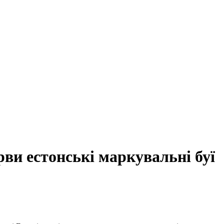
ви естонські маркувальні буї