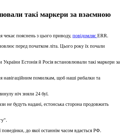
лювали такі маркери за взаємною
я чекає пояснень з цього приводу,
повідомляє
ERR.
ановлює перед початком літа. Цього року їх почали
 України Естонія й Росія встановлювали такі маркери за
ння навігаційним помилкам, щоб наші рибалки та
инулу ніч зняли 24 буї.
ази не будуть надані, естонська сторона продовжить
гу".
поведінки, до якої останнім часом вдається РФ.