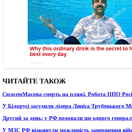
ЧИТАЙТЕ ТАКОЖ
Сюжет
Масова смерть на пляжі. Робота ППО Росі
У Білорусі засудили лідера Ляпіса Трубецького М
Другий за день: у РФ поховали ще одного генерал
У МЗС РФ відкинули можливість завершення вій