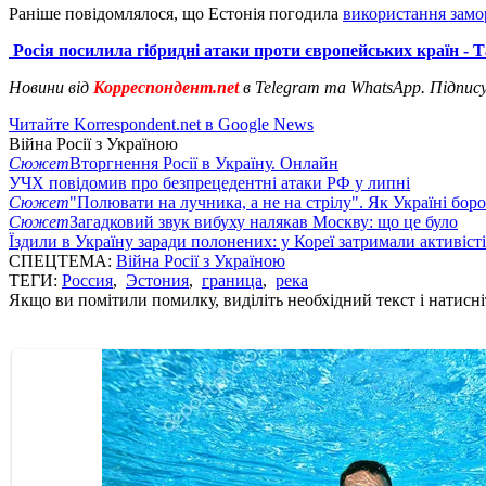
Раніше повідомлялося, що Естонія погодила
використання замо
Росія посилила гібридні атаки проти європейських країн - 
Новини від
Корреспондент.net
в Telegram та WhatsApp. Підпис
Читайте Korrespondent.net в Google News
Війна Росії з Україною
Сюжет
Вторгнення Росії в Україну. Онлайн
УЧХ повідомив про безпрецедентні атаки РФ у липні
Сюжет
"Полювати на лучника, а не на стрілу". Як Україні бор
Сюжет
Загадковий звук вибуху налякав Москву: що це було
Їздили в Україну заради полонених: у Кореї затримали активіст
СПЕЦТЕМА:
Війна Росії з Україною
ТЕГИ:
Россия
,
Эстония
,
граница
,
река
Якщо ви помітили помилку, виділіть необхідний текст і натисніт