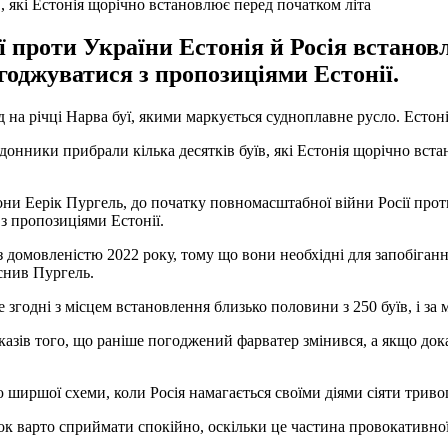
, які Естонія щорічно встановлює перед початком літа
ї проти України Естонія й Росія встанов
огоджуватися з пропозиціями Естонії.
на річці Нарва буї, якими маркується судноплавне русло. Естоні
рдонники прибрали кілька десятків буїв, які Естонія щорічно вст
и Еерік Пургель, до початку повномасштабної війни Росії проти
з пропозиціями Естонії.
 з домовленістю 2022 року, тому що вони необхідні для запобіга
снив Пургель.
згодні з місцем встановлення близько половини з 250 буїв, і за м
оказів того, що раніше погоджений фарватер змінився, а якщо док
 ширшої схеми, коли Росія намагається своїми діями сіяти триво
к варто сприймати спокійно, оскільки це частина провокативної 