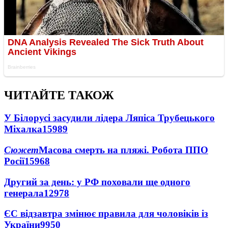
ЧИТАЙТЕ ТАКОЖ
У Білорусі засудили лідера Ляпіса Трубецького
Міхалка
15989
Сюжет
Масова смерть на пляжі. Робота ППО
Росії
15968
Другий за день: у РФ поховали ще одного
генерала
12978
ЄС відзавтра змінює правила для чоловіків із
України
9950