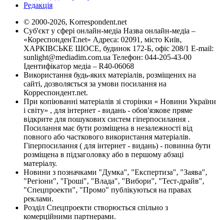
Редакція
© 2000-2026, Korrespondent.net
Суб'єкт у сфері онлайн-медіа Назва онлайн-медіа –
«КореспонденТ.net» Адреса: 02091, місто Київ,
ХАРКІВСЬКЕ ШОСЕ, будинок 172-Б, офіс 208/1 E-mail:
sunlight@mediadim.com.ua
Телефон: 044-205-43-00
Ідентифікатор медіа – R40-06068
Використання будь-яких матеріалів, розміщених на
сайті, дозволяється за умови посилання на
Корреспондент.net.
При копіюванні матеріалів зі сторінки « Новини України
і світу» , для інтернет - видань - обов'язкове пряме
відкрите для пошукових систем гіперпосилання .
Посилання має бути розміщена в незалежності від
повного або часткового використання матеріалів.
Гіперпосилання ( для інтернет - видань) - повинна бути
розміщена в підзаголовку або в першому абзаці
матеріалу.
Новини з позначками "Думка", "Експертиза", "Заява",
"Регіони", "Гроші", "Влада", "Вибори", "Тест-драйв",
"Спецпроекти", "Промо" публікуються на правах
реклами.
Розділ Спецпроекти створюється спільно з
комерційними партнерами.