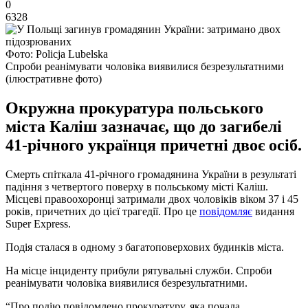
0
6328
Фото: Policja Lubelska
Спроби реанімувати чоловіка виявилися безрезультатними
(ілюстративне фото)
Окружна прокуратура польського
міста Каліш зазначає, що до загибелі
41-річного українця причетні двоє осіб.
Смерть спіткала 41-річного громадянина України в результаті
падіння з четвертого поверху в польському місті Каліш.
Місцеві правоохоронці затримали двох чоловіків віком 37 i 45
років, причетних до цієї трагедії. Про це
повідомляє
видання
Super Express.
Подія сталася в одному з багатоповерхових будинків міста.
На місце інциденту прибули рятувальні служби. Спроби
реанімувати чоловіка виявилися безрезультатними.
“Про подію повідомлено прокуратуру, яка почала