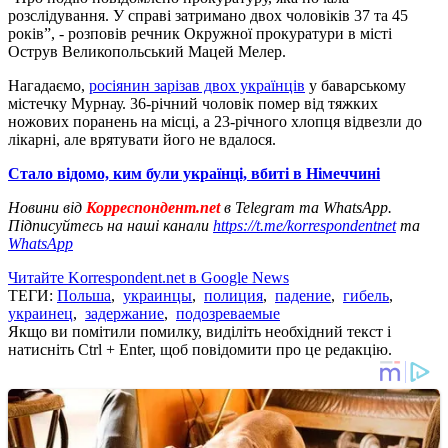
розслідування. У справі затримано двох чоловіків 37 та 45
років”, - розповів речник Окружної прокуратури в місті
Острув Великопольський Мацей Мелер.
Нагадаємо,
росіянин зарізав двох українців
у баварському
містечку Мурнау. 36-річний чоловік помер від тяжких
ножових поранень на місці, а 23-річного хлопця відвезли до
лікарні, але врятувати його не вдалося.
Стало відомо, ким були українці, вбиті в Німеччині
Новини від
Корреспондент.net
в Telegram та WhatsApp.
Підписуйтесь на наші канали
https://t.me/korrespondentnet
та
WhatsApp
Читайте Korrespondent.net в Google News
ТЕГИ:
Польша
,
украинцы
,
полиция
,
падение
,
гибель
,
украинец
,
задержание
,
подозреваемые
Якщо ви помітили помилку, виділіть необхідний текст і
натисніть Ctrl + Enter, щоб повідомити про це редакцію.