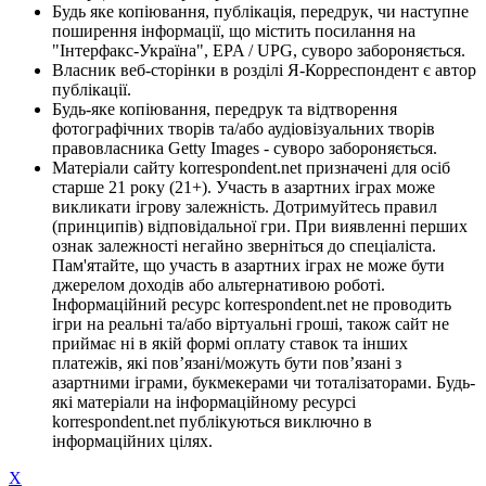
Будь яке копіювання, публікація, передрук, чи наступне
поширення інформації, що містить посилання на
"Інтерфакс-Україна", EPA / UPG, суворо забороняється.
Власник веб-сторінки в розділі Я-Корреспондент є автор
публікації.
Будь-яке копіювання, передрук та відтворення
фотографічних творів та/або аудіовізуальних творів
правовласника Getty Images - суворо забороняється.
Матеріали сайту korrespondent.net призначені для осіб
старше 21 року (21+). Участь в азартних іграх може
викликати ігрову залежність. Дотримуйтесь правил
(принципів) відповідальної гри. При виявленні перших
ознак залежності негайно зверніться до спеціаліста.
Пам'ятайте, що участь в азартних іграх не може бути
джерелом доходів або альтернативою роботі.
Інформаційний ресурс korrespondent.net не проводить
ігри на реальні та/або віртуальні гроші, також сайт не
приймає ні в якій формі оплату ставок та інших
платежів, які пов’язані/можуть бути пов’язані з
азартними іграми, букмекерами чи тоталізаторами. Будь-
які матеріали на інформаційному ресурсі
korrespondent.net публікуються виключно в
інформаційних цілях.
X