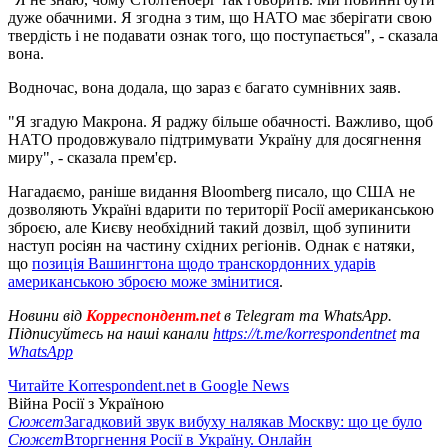
дуже обачними. Я згодна з тим, що НАТО має зберігати свою
твердість і не подавати ознак того, що поступається", - сказала
вона.
Водночас, вона додала, що зараз є багато сумнівних заяв.
"Я згадую Макрона. Я раджу більше обачності. Важливо, щоб
НАТО продовжувало підтримувати Україну для досягнення
миру", - сказала прем'єр.
Нагадаємо, раніше видання Bloomberg писало, що США не
дозволяють Україні вдарити по території Росії американською
зброєю, але Києву необхідний такий дозвіл, щоб зупинити
наступ росіян на частину східних регіонів. Однак є натяки,
що
позиція Вашингтона щодо транскордонних ударів
американською зброєю може змінитися
.
Новини від
Корреспондент.net
в Telegram та WhatsApp.
Підписуйтесь на наші канали
https://t.me/korrespondentnet
та
WhatsApp
Читайте Korrespondent.net в Google News
Війна Росії з Україною
Сюжет
Загадковий звук вибуху налякав Москву: що це було
Сюжет
Вторгнення Росії в Україну. Онлайн