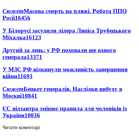
Сюжет
Масова смерть на пляжі. Робота ППО
Росії
16456
У Білорусі засудили лідера Ляпіса Трубецького
Міхалка
16123
Другий за день: у РФ поховали ще одного
генерала
13371
У МЗС РФ відкинули можливість завершення
війни
11693
Сюжет
Бенкет генералів. Наслідки вибуху в
Москві
10841
ЄС відзавтра змінює правила для чоловіків із
України
10036
Читати коментарі