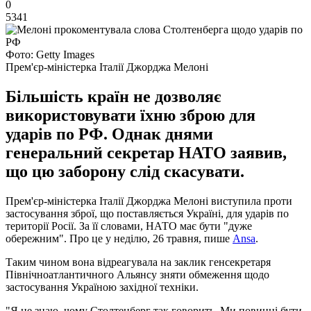
0
5341
Фото: Getty Images
Прем'єр-міністерка Італії Джорджа Мелоні
Більшість країн не дозволяє
використовувати їхню зброю для
ударів по РФ. Однак днями
генеральний секретар НАТО заявив,
що цю заборону слід скасувати.
Прем'єр-міністерка Італії Джорджа Мелоні виступила проти
застосування зброї, що поставляється Україні, для ударів по
території Росії. За її словами, НАТО має бути "дуже
обережним". Про це у неділю, 26 травня, пише
Ansa
.
Таким чином вона відреагувала на заклик генсекретаря
Північноатлантичного Альянсу зняти обмеження щодо
застосування Україною західної техніки.
"Я не знаю, чому Столтенберг так говорить. Ми повинні бути