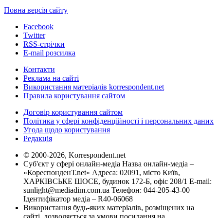
Повна версія сайту
Facebook
Twitter
RSS-стрічки
E-mail розсилка
Контакти
Реклама на сайті
Використання матеріалів korrespondent.net
Правила користування сайтом
Договір користування сайтом
Політика у сфері конфіденційності і персональних даних
Угода щодо користування
Редакція
© 2000-2026, Korrespondent.net
Суб'єкт у сфері онлайн-медіа Назва онлайн-медіа –
«КореспонденТ.net» Адреса: 02091, місто Київ,
ХАРКІВСЬКЕ ШОСЕ, будинок 172-Б, офіс 208/1 E-mail:
sunlight@mediadim.com.ua
Телефон: 044-205-43-00
Ідентифікатор медіа – R40-06068
Використання будь-яких матеріалів, розміщених на
сайті, дозволяється за умови посилання на