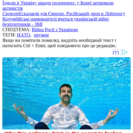
Їздили в Україну заради полонених: у Кореї затримали
активістів
Сюжет
Ескалація для Європи. Російський дрон в Лейпцигу
Колумбійські наркокартелі вчаться українській війні
безпілотників - ЗМІ
СПЕЦТЕМА:
Війна Росії з Україною
ТЕГИ:
НАТО
,
оружие
Якщо ви помітили помилку, виділіть необхідний текст і
натисніть Ctrl + Enter, щоб повідомити про це редакцію.