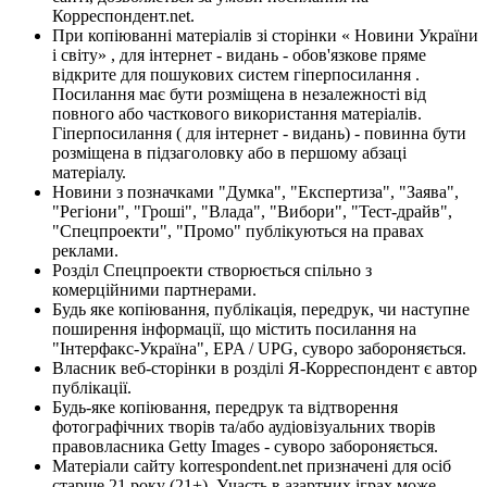
Корреспондент.net.
При копіюванні матеріалів зі сторінки « Новини України
і світу» , для інтернет - видань - обов'язкове пряме
відкрите для пошукових систем гіперпосилання .
Посилання має бути розміщена в незалежності від
повного або часткового використання матеріалів.
Гіперпосилання ( для інтернет - видань) - повинна бути
розміщена в підзаголовку або в першому абзаці
матеріалу.
Новини з позначками "Думка", "Експертиза", "Заява",
"Регіони", "Гроші", "Влада", "Вибори", "Тест-драйв",
"Спецпроекти", "Промо" публікуються на правах
реклами.
Розділ Спецпроекти створюється спільно з
комерційними партнерами.
Будь яке копіювання, публікація, передрук, чи наступне
поширення інформації, що містить посилання на
"Інтерфакс-Україна", EPA / UPG, суворо забороняється.
Власник веб-сторінки в розділі Я-Корреспондент є автор
публікації.
Будь-яке копіювання, передрук та відтворення
фотографічних творів та/або аудіовізуальних творів
правовласника Getty Images - суворо забороняється.
Матеріали сайту korrespondent.net призначені для осіб
старше 21 року (21+). Участь в азартних іграх може