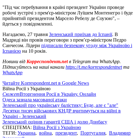
"Під час перебування в країні президент України проведе
робочі зустрічі з прем'єр-міністром Луїшем Монтенегро і буде
прийнятий президентом Марсело Ребелу де Соузою", –
йдеться у повідомленні.
Нагадаємо, 27 травня
Зеленський приїхав до Іспанії
. В
Мадриді він провів переговори з прем’єр-міністром Педро
Санчесом. Лідери
підписали безпекову угоду між Україноїю і
Іспанією
на 10 років.
Новини від
Корреспондент.net
в Telegram та WhatsApp.
Підписуйтесь на наші канали
https://t.me/korrespondentnet
та
WhatsApp
Читайте Korrespondent.net в Google News
Війна Росії з Україною
Сюжет
Вторгнення Росії в Україну. Онлайн
Одеса зазнала масованої атаки
Зеленський про українську балістику: Буде, але є "але"
Десятки тисяч військових КНДР вчитимуться на війні в
Україні - Зеленський
Зеленський оцінив гарантії США і долю Донбасу
СПЕЦТЕМА:
Війна Росії з Україною
ТЕГИ:
Украина
,
война
,
президент
,
Португалия
,
Владимир