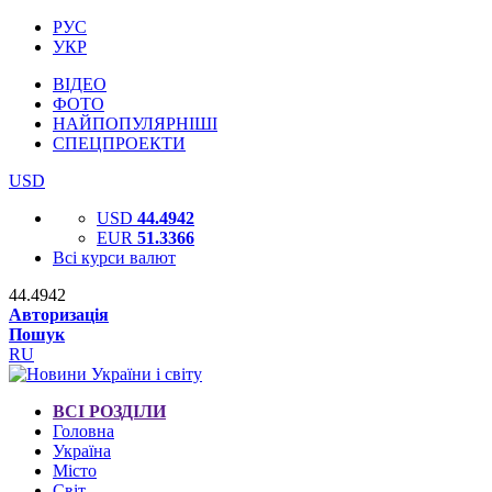
РУС
УКР
ВІДЕО
ФОТО
НАЙПОПУЛЯРНІШІ
СПЕЦПРОЕКТИ
USD
USD
44.4942
EUR
51.3366
Всі курси валют
44.4942
Авторизація
Пошук
RU
ВСІ РОЗДІЛИ
Головна
Україна
Місто
Світ