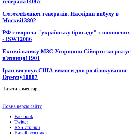
генерала
14067
Сюжет
Бенкет генералів. Наслідки вибуху в
Москві
13802
РФ створила "українську бригаду" з полонених
- ISW
12086
Ексочільнику МЗС Угорщини Сійярто загрожує
в'язниця
11901
Іран висунув США вимоги для розблокування
Ормузу
10887
Читати коментарі
Повна версія сайту
Facebook
Twitter
RSS-стрічки
E-mail розсилка