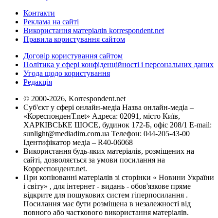
Контакти
Реклама на сайті
Використання матеріалів korrespondent.net
Правила користування сайтом
Договір користування сайтом
Політика у сфері конфіденційності і персональних даних
Угода щодо користування
Редакція
© 2000-2026, Korrespondent.net
Суб'єкт у сфері онлайн-медіа Назва онлайн-медіа –
«КореспонденТ.net» Адреса: 02091, місто Київ,
ХАРКІВСЬКЕ ШОСЕ, будинок 172-Б, офіс 208/1 E-mail:
sunlight@mediadim.com.ua
Телефон: 044-205-43-00
Ідентифікатор медіа – R40-06068
Використання будь-яких матеріалів, розміщених на
сайті, дозволяється за умови посилання на
Корреспондент.net.
При копіюванні матеріалів зі сторінки « Новини України
і світу» , для інтернет - видань - обов'язкове пряме
відкрите для пошукових систем гіперпосилання .
Посилання має бути розміщена в незалежності від
повного або часткового використання матеріалів.