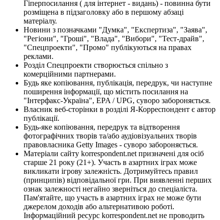
Гіперпосилання ( для інтернет - видань) - повинна бути
розміщена в підзаголовку або в першому абзаці
матеріалу.
Новини з позначками "Думка", "Експертиза", "Заява",
"Регіони", "Гроші", "Влада", "Вибори", "Тест-драйв",
"Спецпроекти", "Промо" публікуються на правах
реклами.
Розділ Спецпроекти створюється спільно з
комерційними партнерами.
Будь яке копіювання, публікація, передрук, чи наступне
поширення інформації, що містить посилання на
"Інтерфакс-Україна", EPA / UPG, суворо забороняється.
Власник веб-сторінки в розділі Я-Корреспондент є автор
публікації.
Будь-яке копіювання, передрук та відтворення
фотографічних творів та/або аудіовізуальних творів
правовласника Getty Images - суворо забороняється.
Матеріали сайту korrespondent.net призначені для осіб
старше 21 року (21+). Участь в азартних іграх може
викликати ігрову залежність. Дотримуйтесь правил
(принципів) відповідальної гри. При виявленні перших
ознак залежності негайно зверніться до спеціаліста.
Пам'ятайте, що участь в азартних іграх не може бути
джерелом доходів або альтернативою роботі.
Інформаційний ресурс korrespondent.net не проводить