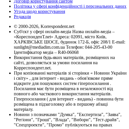
Договір користування сайтом
Політика у сфері конфіденційності і персональних даних
Угода щодо користування
Редакція
© 2000-2026, Korrespondent.net
Суб'єкт у сфері онлайн-медіа Назва онлайн-медіа –
«КореспонденТ.net» Адреса: 02091, місто Київ,
ХАРКІВСЬКЕ ШОСЕ, будинок 172-Б, офіс 208/1 E-mail:
sunlight@mediadim.com.ua
Телефон: 044-205-43-00
Ідентифікатор медіа – R40-06068
Використання будь-яких матеріалів, розміщених на
сайті, дозволяється за умови посилання на
Корреспондент.net.
При копіюванні матеріалів зі сторінки « Новини України
і світу» , для інтернет - видань - обов'язкове пряме
відкрите для пошукових систем гіперпосилання .
Посилання має бути розміщена в незалежності від
повного або часткового використання матеріалів.
Гіперпосилання ( для інтернет - видань) - повинна бути
розміщена в підзаголовку або в першому абзаці
матеріалу.
Новини з позначками "Думка", "Експертиза", "Заява",
"Регіони", "Гроші", "Влада", "Вибори", "Тест-драйв",
"Спецпроекти", "Промо" публікуються на правах