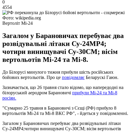
0
4554
Фото: wikipedia.org
Вертоліт Мі-24
Загалом у Барановичах перебуває два
розвідувальні літаки Су-24МР4;
чотири винищувачі Су-30СМ; вісім
вертольотів Мі-24 та Мі-8.
До Білорусі минулого тижня прибули шість російських
бойових вертольотів. Про це
повідомляє
Беларускі Гаюн.
Зазначається, що 26 травня стало відомо, що напередодні на
білоруський аеродром Барановичі
прибули Мі-24 та Мі-8
росіян.
"Сумарно 25 травня в Барановичі з Сєщі (РФ) прибуло 8
вертольотів Мі-24 та Мі-8 ВКС РФ", - йдеться у повідомленні.
Загалом у Барановичах перебуває два розвідувальні літаки
Су-24МР4;чотири винищувачі Су-30СМ; вісім вертольотів