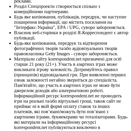
реклами.
Розділ Спецпроекти створюється спільно з
комерційними партнерами.
Будь яке копіювання, публікація, передрук, чи наступне
поширення інформації, що містить посилання на
"Інтерфакс-Україна", EPA / UPG, суворо забороняється.
Власник веб-сторінки в розділі Я-Корреспондент є автор
публікації.
Будь-яке копіювання, передрук та відтворення
фотографічних творів та/або аудіовізуальних творів
правовласника Getty Images - суворо забороняється.
Матеріали сайту korrespondent.net призначені для осіб
старше 21 року (21+). Участь в азартних іграх може
викликати ігрову залежність. Дотримуйтесь правил
(принципів) відповідальної гри. При виявленні перших
ознак залежності негайно зверніться до спеціаліста.
Пам'ятайте, що участь в азартних іграх не може бути
джерелом доходів або альтернативою роботі.
Інформаційний ресурс korrespondent.net не проводить
ігри на реальні та/або віртуальні гроші, також сайт не
приймає ні в якій формі оплату ставок та інших
платежів, які пов’язані/можуть бути пов’язані з
азартними іграми, букмекерами чи тоталізаторами. Будь-
які матеріали на інформаційному ресурсі
korrespondent.net публікуються виключно в