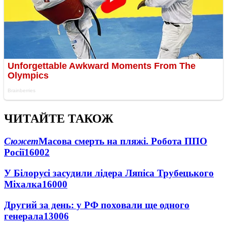
ЧИТАЙТЕ ТАКОЖ
Сюжет
Масова смерть на пляжі. Робота ППО
Росії
16002
У Білорусі засудили лідера Ляпіса Трубецького
Міхалка
16000
Другий за день: у РФ поховали ще одного
генерала
13006