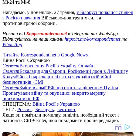
Мі-24 та Мі-8.
Нагадаємо, у понеділок, 27 травня,
у Білорусі почалися спільні
з Росією навчання
Військово-повітряних сил та
протиповітряної оборони.
Новини від
Корреспондент.net
в Telegram та WhatsApp.
Підписуйтесь на наші канали
https://t.me/korrespondentnet
та
WhatsApp
Читайте Korrespondent.net в Google News
Війна Росії з Україною
Сюжет
Вторгнення Росії в Україну. Онлайн
Сюжет
Ескалація для Європи. Російський дрон в Лейпцигу
Колумбійські наркокартелі вчаться українській війні
безпілотників - ЗМІ
Сюжет
Зміни в армії РФ: що стоїть за рішенням Путіна
Пропагували війну та окупацію: викрито мережу
прихильників РФ
СПЕЦТЕМА:
Війна Росії з Україною
ТЕГИ:
Россия
,
Беларусь
,
вертолет
Якщо ви помітили помилку, виділіть необхідний текст і
натисніть Ctrl + Enter, щоб повідомити про це редакцію.