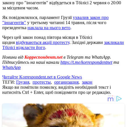
закону про "іноагентів" відбудеться в Тбілісі 2 червня о 20:00
за місцевим часом.
Як повідомлялося, парламент Грузії
ухвалив закон про
"іноагентів"
у третьому читанні 14 травня, після чого
президентка
наклала на нього вето
.
Через цей закон понад півтора місяця в Тбілісі
щодня
відбуваються акції протесту
. Західні держави
закликали
Тбілісі відкласти його
.
Новини від
Корреспондент.net
в Telegram та WhatsApp.
Підписуйтесь на наші канали
https://t.me/korrespondentnet
та
WhatsApp
Читайте Korrespondent.net в Google News
ТЕГИ:
Грузия
,
протесты
,
организация
,
закон
Якщо ви помітили помилку, виділіть необхідний текст і
натисніть Ctrl + Enter, щоб повідомити про це редакцію.