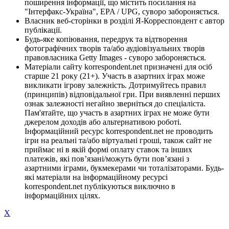
поширення інформації, що містить посилання на
"Інтерфакс-Україна", EPA / UPG, суворо забороняється.
Власник веб-сторінки в розділі Я-Корреспондент є автор
публікації.
Будь-яке копіювання, передрук та відтворення
фотографічних творів та/або аудіовізуальних творів
правовласника Getty Images - суворо забороняється.
Матеріали сайту korrespondent.net призначені для осіб
старше 21 року (21+). Участь в азартних іграх може
викликати ігрову залежність. Дотримуйтесь правил
(принципів) відповідальної гри. При виявленні перших
ознак залежності негайно зверніться до спеціаліста.
Пам'ятайте, що участь в азартних іграх не може бути
джерелом доходів або альтернативою роботі.
Інформаційний ресурс korrespondent.net не проводить
ігри на реальні та/або віртуальні гроші, також сайт не
приймає ні в якій формі оплату ставок та інших
платежів, які пов’язані/можуть бути пов’язані з
азартними іграми, букмекерами чи тоталізаторами. Будь-
які матеріали на інформаційному ресурсі
korrespondent.net публікуються виключно в
інформаційних цілях.
X