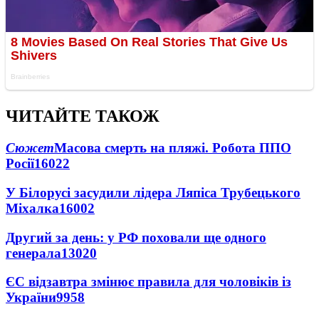
ЧИТАЙТЕ ТАКОЖ
Сюжет
Масова смерть на пляжі. Робота ППО
Росії
16022
У Білорусі засудили лідера Ляпіса Трубецького
Міхалка
16002
Другий за день: у РФ поховали ще одного
генерала
13020
ЄС відзавтра змінює правила для чоловіків із
України
9958