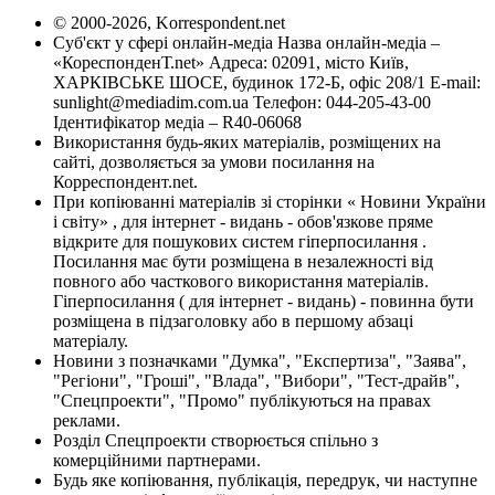
© 2000-2026, Korrespondent.net
Суб'єкт у сфері онлайн-медіа Назва онлайн-медіа –
«КореспонденТ.net» Адреса: 02091, місто Київ,
ХАРКІВСЬКЕ ШОСЕ, будинок 172-Б, офіс 208/1 E-mail:
sunlight@mediadim.com.ua
Телефон: 044-205-43-00
Ідентифікатор медіа – R40-06068
Використання будь-яких матеріалів, розміщених на
сайті, дозволяється за умови посилання на
Корреспондент.net.
При копіюванні матеріалів зі сторінки « Новини України
і світу» , для інтернет - видань - обов'язкове пряме
відкрите для пошукових систем гіперпосилання .
Посилання має бути розміщена в незалежності від
повного або часткового використання матеріалів.
Гіперпосилання ( для інтернет - видань) - повинна бути
розміщена в підзаголовку або в першому абзаці
матеріалу.
Новини з позначками "Думка", "Експертиза", "Заява",
"Регіони", "Гроші", "Влада", "Вибори", "Тест-драйв",
"Спецпроекти", "Промо" публікуються на правах
реклами.
Розділ Спецпроекти створюється спільно з
комерційними партнерами.
Будь яке копіювання, публікація, передрук, чи наступне