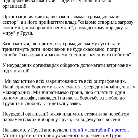
підпорядковуватиметься!" - йдеться у спільній заяві
організацій.
Організації вважають, що закон "зламає громадянський
сектор", а з його прийняттям влада "свідомо створила загрозу
економіці, міжнародній репутації, громадському порядку та
миру" у Грузії.
Зазначається, що протести у громадянському суспільстві
триватимуть доти, доки закон не буде скасовано, попри
спроби "залякування загонами спецпризначення та побиття".
У неурядових організаціях обіцяють допомагати затриманим
під час акцій.
"Ми захистимо всіх заарештованих та всіх оштрафованих.
Наші юристи боротимуться у судах як усередині країни, так і у
міжнародних. Ми збиратимемо гроші, щоб сплатити один
одному штрафи, накладені на нас за боротьбу за любов до
Грузії та її свободу", - йдеться у заяві.
Неурядові організації також планують стежити за перебігом
парламентських виборів у Грузії, які відбудуться восени.
Нагадаємо, у Грузії анонсували
новий масштабний протест.
Мітинг проти остаточно ухваленого парламентом Грузії