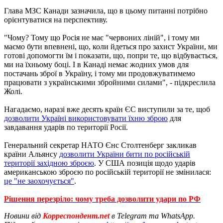
Глава МЗС Канади зазначила, що в цьому питанні потрібно
орієнтуватися на перспективу.
"Чому? Тому що Росія не має "червоних ліній", і тому ми
маємо бути впевнені, що, коли йдеться про захист України, ми
готові допомогти їм і показати, що, попри те, що відбувається,
ми на їхньому боці. І в Канаді немає жодних умов для
постачань зброї в Україну, і тому ми продовжуватимемо
працювати з українськими збройними силами", - підкреслила
Жолі.
Нагадаємо, наразі вже десять країн ЄС виступили за те, щоб
дозволити Україні використовувати їхню зброю
для
завдавання ударів по території Росії.
Генеральний секретар НАТО Єнс Столтенберг закликав
країни Альянсу
дозволити України бити по російській
території західною зброєю
. У США позиція щодо ударів
американською зброєю по російській території не змінилася:
це "не заохочується"
.
Рішення перезріло: чому треба дозволити удари по РФ
Новини від
Корреспондент.net
в Telegram та WhatsApp.