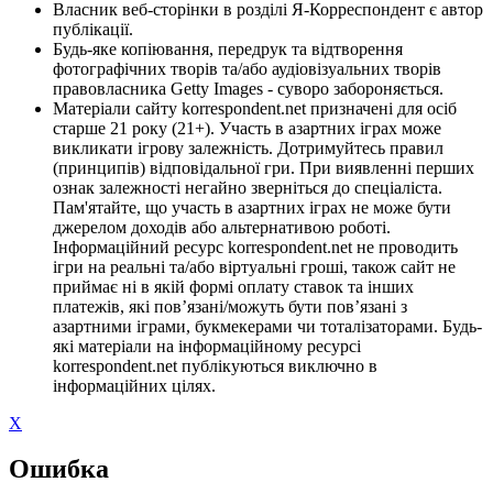
Власник веб-сторінки в розділі Я-Корреспондент є автор
публікації.
Будь-яке копіювання, передрук та відтворення
фотографічних творів та/або аудіовізуальних творів
правовласника Getty Images - суворо забороняється.
Матеріали сайту korrespondent.net призначені для осіб
старше 21 року (21+). Участь в азартних іграх може
викликати ігрову залежність. Дотримуйтесь правил
(принципів) відповідальної гри. При виявленні перших
ознак залежності негайно зверніться до спеціаліста.
Пам'ятайте, що участь в азартних іграх не може бути
джерелом доходів або альтернативою роботі.
Інформаційний ресурс korrespondent.net не проводить
ігри на реальні та/або віртуальні гроші, також сайт не
приймає ні в якій формі оплату ставок та інших
платежів, які пов’язані/можуть бути пов’язані з
азартними іграми, букмекерами чи тоталізаторами. Будь-
які матеріали на інформаційному ресурсі
korrespondent.net публікуються виключно в
інформаційних цілях.
X
Ошибка