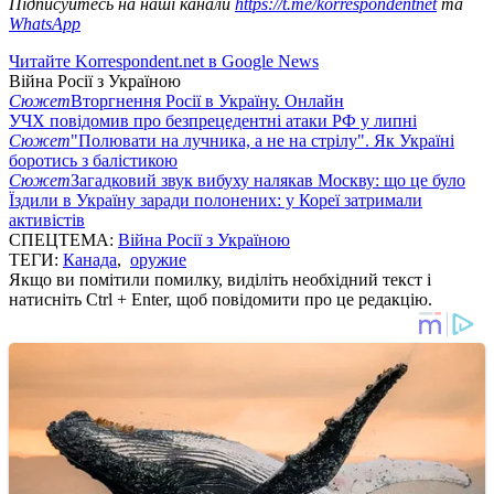
Підписуйтесь на наші канали
https://t.me/korrespondentnet
та
WhatsApp
Читайте Korrespondent.net в Google News
Війна Росії з Україною
Сюжет
Вторгнення Росії в Україну. Онлайн
УЧХ повідомив про безпрецедентні атаки РФ у липні
Сюжет
"Полювати на лучника, а не на стрілу". Як Україні
боротись з балістикою
Сюжет
Загадковий звук вибуху налякав Москву: що це було
Їздили в Україну заради полонених: у Кореї затримали
активістів
СПЕЦТЕМА:
Війна Росії з Україною
ТЕГИ:
Канада
,
оружие
Якщо ви помітили помилку, виділіть необхідний текст і
натисніть Ctrl + Enter, щоб повідомити про це редакцію.