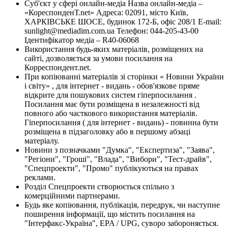
Суб'єкт у сфері онлайн-медіа Назва онлайн-медіа –
«КореспонденТ.net» Адреса: 02091, місто Київ,
ХАРКІВСЬКЕ ШОСЕ, будинок 172-Б, офіс 208/1 E-mail:
sunlight@mediadim.com.ua
Телефон: 044-205-43-00
Ідентифікатор медіа – R40-06068
Використання будь-яких матеріалів, розміщених на
сайті, дозволяється за умови посилання на
Корреспондент.net.
При копіюванні матеріалів зі сторінки « Новини України
і світу» , для інтернет - видань - обов'язкове пряме
відкрите для пошукових систем гіперпосилання .
Посилання має бути розміщена в незалежності від
повного або часткового використання матеріалів.
Гіперпосилання ( для інтернет - видань) - повинна бути
розміщена в підзаголовку або в першому абзаці
матеріалу.
Новини з позначками "Думка", "Експертиза", "Заява",
"Регіони", "Гроші", "Влада", "Вибори", "Тест-драйв",
"Спецпроекти", "Промо" публікуються на правах
реклами.
Розділ Спецпроекти створюється спільно з
комерційними партнерами.
Будь яке копіювання, публікація, передрук, чи наступне
поширення інформації, що містить посилання на
"Інтерфакс-Україна", EPA / UPG, суворо забороняється.