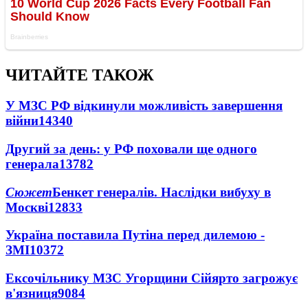
ЧИТАЙТЕ ТАКОЖ
У МЗС РФ відкинули можливість завершення
війни
14340
Другий за день: у РФ поховали ще одного
генерала
13782
Сюжет
Бенкет генералів. Наслідки вибуху в
Москві
12833
Україна поставила Путіна перед дилемою -
ЗМІ
10372
Ексочільнику МЗС Угорщини Сійярто загрожує
в'язниця
9084