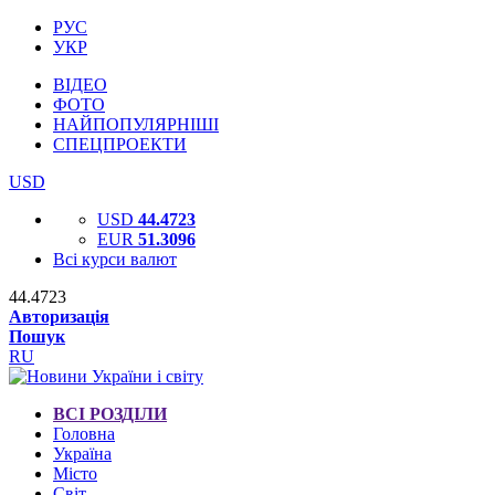
РУС
УКР
ВІДЕО
ФОТО
НАЙПОПУЛЯРНІШІ
СПЕЦПРОЕКТИ
USD
USD
44.4723
EUR
51.3096
Всі курси валют
44.4723
Авторизація
Пошук
RU
ВСІ РОЗДІЛИ
Головна
Україна
Місто
Світ