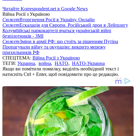
Читайте Korrespondent.net в Google News
Війна Росії з Україною
Сюжет
Вторгнення Росії в Україну. Онлайн
Сюжет
Ескалація для Європи. Російський дрон в Лейпцигу
Колумбійські наркокартелі вчаться українській війні
безпілотників - ЗМІ
Сюжет
Зміни в армії РФ: що стоїть за рішенням Путіна
Пропагували війну та окупацію: викрито мережу
прихильників РФ
СПЕЦТЕМА:
Війна Росії з Україною
ТЕГИ:
Украина
,
война
,
НАТО
,
НАТО-Украина
Якщо ви помітили помилку, виділіть необхідний текст і
натисніть Ctrl + Enter, щоб повідомити про це редакцію.