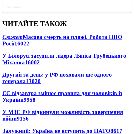
ЧИТАЙТЕ ТАКОЖ
Сюжет
Масова смерть на пляжі. Робота ППО
Росії
16022
У Білорусі засудили лідера Ляпіса Трубецького
Міхалка
16002
Другий за день: у РФ поховали ще одного
генерала
13020
ЄС відзавтра змінює правила для чоловіків із
України
9958
У МЗС РФ відкинули можливість завершення
війни
9156
Залужний: Україна не вступить до НАТО
8617