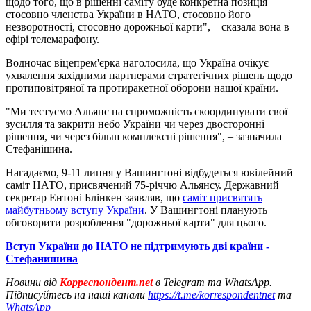
щодо того, що в рішенні саміту буде конкретна позиція
стосовно членства України в НАТО, стосовно його
незворотності, стосовно дорожньої карти", – сказала вона в
ефірі телемарафону.
Водночас віцепрем'єрка наголосила, що Україна очікує
ухвалення західними партнерами стратегічних рішень щодо
протиповітряної та протиракетної оборони нашої країни.
"Ми тестуємо Альянс на спроможність скоординувати свої
зусилля та закрити небо України чи через двосторонні
рішення, чи через більш комплексні рішення", – зазначила
Стефанішина.
Нагадаємо, 9-11 липня у Вашингтоні відбудеться ювілейний
саміт НАТО, присвячений 75-річчю Альянсу. Державний
секретар Ентоні Блінкен заявляв, що
саміт присвятять
майбутньому вступу України
. У Вашингтоні планують
обговорити розроблення "дорожньої карти" для цього.
Вступ України до НАТО не підтримують дві країни -
Стефанишина
Новини від
Корреспондент.net
в Telegram та WhatsApp.
Підписуйтесь на наші канали
https://t.me/korrespondentnet
та
WhatsApp