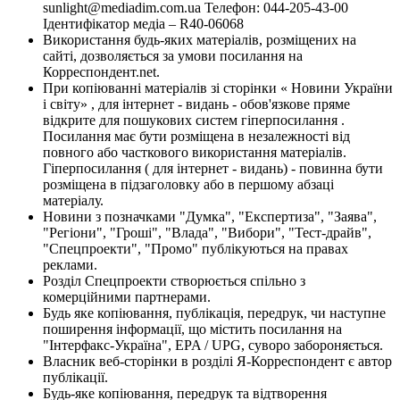
sunlight@mediadim.com.ua
Телефон: 044-205-43-00
Ідентифікатор медіа – R40-06068
Використання будь-яких матеріалів, розміщених на
сайті, дозволяється за умови посилання на
Корреспондент.net.
При копіюванні матеріалів зі сторінки « Новини України
і світу» , для інтернет - видань - обов'язкове пряме
відкрите для пошукових систем гіперпосилання .
Посилання має бути розміщена в незалежності від
повного або часткового використання матеріалів.
Гіперпосилання ( для інтернет - видань) - повинна бути
розміщена в підзаголовку або в першому абзаці
матеріалу.
Новини з позначками "Думка", "Експертиза", "Заява",
"Регіони", "Гроші", "Влада", "Вибори", "Тест-драйв",
"Спецпроекти", "Промо" публікуються на правах
реклами.
Розділ Спецпроекти створюється спільно з
комерційними партнерами.
Будь яке копіювання, публікація, передрук, чи наступне
поширення інформації, що містить посилання на
"Інтерфакс-Україна", EPA / UPG, суворо забороняється.
Власник веб-сторінки в розділі Я-Корреспондент є автор
публікації.
Будь-яке копіювання, передрук та відтворення