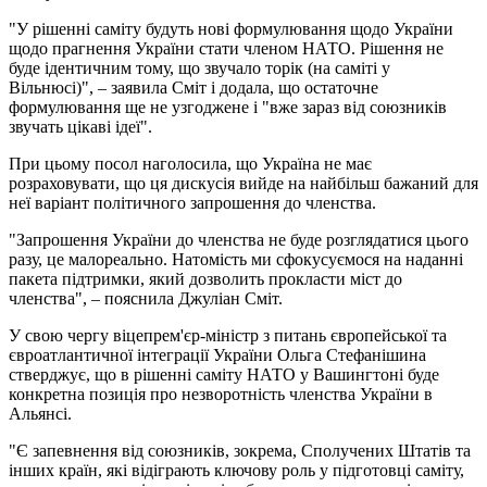
"У рішенні саміту будуть нові формулювання щодо України
щодо прагнення України стати членом НАТО. Рішення не
буде ідентичним тому, що звучало торік (на саміті у
Вільнюсі)", – заявила Сміт і додала, що остаточне
формулювання ще не узгоджене і "вже зараз від союзників
звучать цікаві ідеї".
При цьому посол наголосила, що Україна не має
розраховувати, що ця дискусія вийде на найбільш бажаний для
неї варіант політичного запрошення до членства.
"Запрошення України до членства не буде розглядатися цього
разу, це малореально. Натомість ми сфокусуємося на наданні
пакета підтримки, який дозволить прокласти міст до
членства", – пояснила Джуліан Сміт.
У свою чергу віцепрем'єр-міністр з питань європейської та
євроатлантичної інтеграції України Ольга Стефанішина
стверджує, що в рішенні саміту НАТО у Вашингтоні буде
конкретна позиція про незворотність членства України в
Альянсі.
"Є запевнення від союзників, зокрема, Сполучених Штатів та
інших країн, які відіграють ключову роль у підготовці саміту,