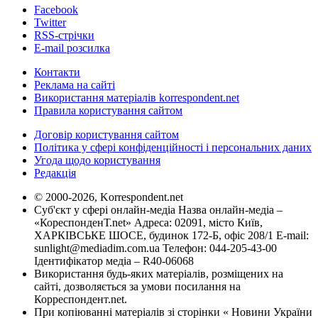
Facebook
Twitter
RSS-стрічки
E-mail розсилка
Контакти
Реклама на сайті
Використання матеріалів korrespondent.net
Правила користування сайтом
Договір користування сайтом
Політика у сфері конфіденційності і персональних даних
Угода щодо користування
Редакція
© 2000-2026, Korrespondent.net
Суб'єкт у сфері онлайн-медіа Назва онлайн-медіа –
«КореспонденТ.net» Адреса: 02091, місто Київ,
ХАРКІВСЬКЕ ШОСЕ, будинок 172-Б, офіс 208/1 E-mail:
sunlight@mediadim.com.ua
Телефон: 044-205-43-00
Ідентифікатор медіа – R40-06068
Використання будь-яких матеріалів, розміщених на
сайті, дозволяється за умови посилання на
Корреспондент.net.
При копіюванні матеріалів зі сторінки « Новини України