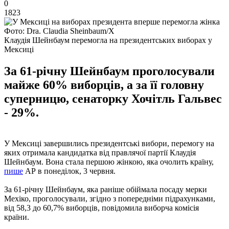
0
1823
Фото: Dra. Claudia Sheinbaum/Х
Клаудія Шейнбаум перемогла на президентських виборах у
Мексиці
За 61-річну Шейнбаум проголосували
майже 60% виборців, а за її головну
суперницю, сенаторку Хочітль Гальвес
- 29%.
У Мексиці завершились президентські вибори, перемогу на
яких отримала кандидатка від правлячої партії Клаудія
Шейнбаум. Вона стала першою жінкою, яка очолить країну,
пише
АР в понеділок, 3 червня.
За 61-річну Шейнбаум, яка раніше обіймала посаду мерки
Мехіко, проголосували, згідно з попередніми підрахунками,
від 58,3 до 60,7% виборців, повідомила виборча комісія
країни.