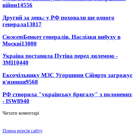
війни
14556
Другий за день: у РФ поховали ще одного
генерала
13817
Сюжет
Бенкет генералів. Наслідки вибуху в
Москві
13000
Україна поставила Путіна перед дилемою -
ЗМІ
10440
Ексочільнику МЗС Угорщини Сійярто загрожує
в'язниця
9568
РФ створила "українську бригаду" з полонених
- ISW
8940
Читати коментарі
Повна версія сайту