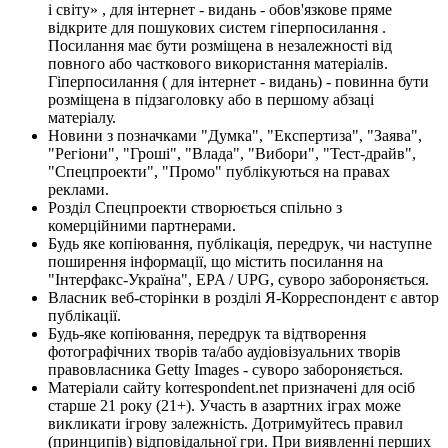
і світу» , для інтернет - видань - обов'язкове пряме
відкрите для пошукових систем гіперпосилання .
Посилання має бути розміщена в незалежності від
повного або часткового використання матеріалів.
Гіперпосилання ( для інтернет - видань) - повинна бути
розміщена в підзаголовку або в першому абзаці
матеріалу.
Новини з позначками "Думка", "Експертиза", "Заява",
"Регіони", "Гроші", "Влада", "Вибори", "Тест-драйв",
"Спецпроекти", "Промо" публікуються на правах
реклами.
Розділ Спецпроекти створюється спільно з
комерційними партнерами.
Будь яке копіювання, публікація, передрук, чи наступне
поширення інформації, що містить посилання на
"Інтерфакс-Україна", EPA / UPG, суворо забороняється.
Власник веб-сторінки в розділі Я-Корреспондент є автор
публікації.
Будь-яке копіювання, передрук та відтворення
фотографічних творів та/або аудіовізуальних творів
правовласника Getty Images - суворо забороняється.
Матеріали сайту korrespondent.net призначені для осіб
старше 21 року (21+). Участь в азартних іграх може
викликати ігрову залежність. Дотримуйтесь правил
(принципів) відповідальної гри. При виявленні перших