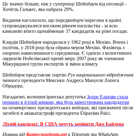
Це значно більше, ніж у суперниці Шейнбаум від опозиції -
Хочітль Гальвес, яка набрала 29%.
Видання наголосило, що передвиборчі перегони в країні
супроводжувалися високим рівнем насильства - за всю
кампанію вбито щонайменше 37 кандидатів на різні посади.
Клаудія Шейнбаум народилася у 1962 році в Мехіко. Вчена і
політик, у 2018 році була обрана мером Мехіко. Фахівець з
охорони навколишнього середовища. Є однією з колективних
лауреатів Нобелівської премії миру 2007 року як членкиня
Міжурядової групи експертів зі зміни клімату.
Шейнбаум представляє партію
Рух національного відродження
чинного президента Мексики Андреса Мануеля Лопеса
Обрадора.
Нагадаємо, колишня іранська депутатка
Зохре Елахіян стала
першою в історії жінкою, яка була зареєстрована кандидатом
на позачергових президентських виборах, які призначені після
загибелі в авіакатастрофі президента Ебрахіма Раїсі.
Літній кандидат. В США хочуть замінити Джо Байдена
Новини від
Корреспондент.net
в Telegram та WhatsApp.