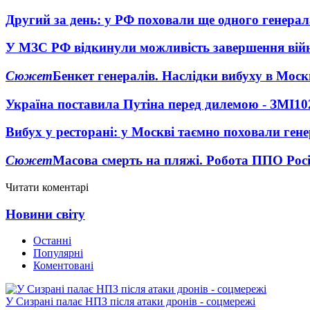
Другий за день: у РФ поховали ще одного генерал
У МЗС РФ відкинули можливість завершення вій
Сюжет
Бенкет генералів. Наслідки вибуху в Моск
Україна поставила Путіна перед дилемою - ЗМІ
10
Вибух у ресторані: у Москві таємно поховали ген
Сюжет
Масова смерть на пляжі. Робота ППО Росі
Читати коментарі
Новини світу
Останні
Популярні
Коментовані
У Сизрані палає НПЗ після атаки дронів - соцмережі