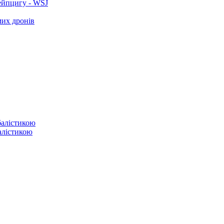
ейпцигу - WSJ
мих дронів
балістикою