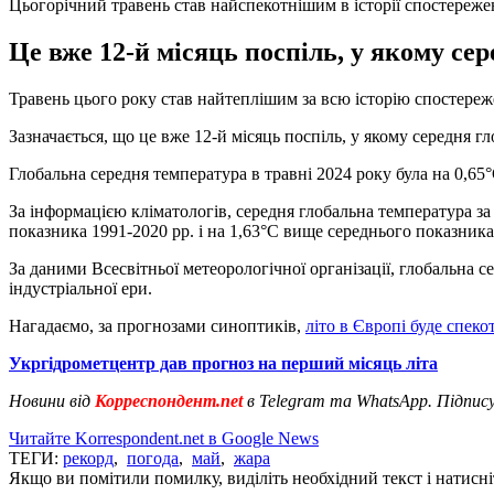
Цьогорічний травень став найспекотнішим в історії спостереже
Це вже 12-й місяць поспіль, у якому се
Травень цього року став найтеплішим за всю історію спостере
Зазначається, що це вже 12-й місяць поспіль, у якому середня г
Глобальна середня температура в травні 2024 року була на 0,65
За інформацією кліматологів, середня глобальна температура за 
показника 1991-2020 рр. і на 1,63°C вище середнього показника
За даними Всесвітньої метеорологічної організації, глобальна 
індустріальної ери.
Нагадаємо, за прогнозами синоптиків,
літо в Європі буде спеко
Укргідрометцентр дав прогноз на перший місяць літа
Новини від
Корреспондент.net
в Telegram та WhatsApp. Підпис
Читайте Korrespondent.net в Google News
ТЕГИ:
рекорд
,
погода
,
май
,
жара
Якщо ви помітили помилку, виділіть необхідний текст і натисніт