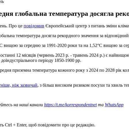
нь
редня глобальна температура досягла рек
жень. Про це
повідомив
Європейський центр з питань зміни клімату
лобальна температура досягла рекордного значення за відповідний
°C вищою за середню за 1991-2020 роки та на 1,52°C вищою за сер
останні 12 місяців (червень 2023 р. - травень 2024 р.) є найвищ
 доіндустріального періоду 1850-1900 рр.
середня приземна температура кожного року з 2024 по 2028 рік кол
тніше, ніж зазвичай
, з більш високим ризиком посухи та хвиль те
уйтесь на наші канали
https://t.me/korrespondentnet
та
WhatsApp
ь Ctrl + Enter, щоб повідомити про це редакцію.