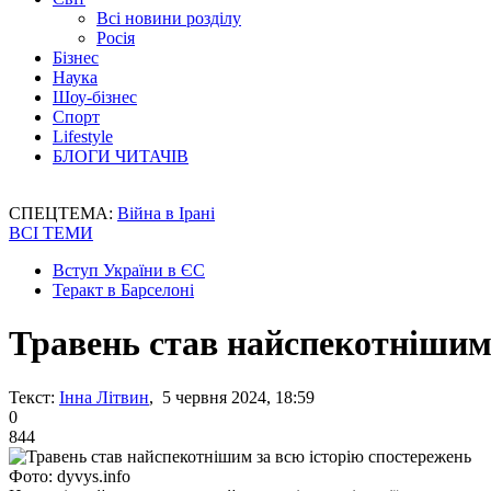
Всі новини розділу
Росія
Бізнес
Наука
Шоу-бізнес
Спорт
Lifestyle
БЛОГИ ЧИТАЧІВ
СПЕЦТЕМА:
Війна в Ірані
ВСІ ТЕМИ
Вступ України в ЄС
Теракт в Барселоні
Травень став найспекотнішим 
Текст:
Інна Літвин
, 5 червня 2024, 18:59
0
844
Фото: dyvys.info