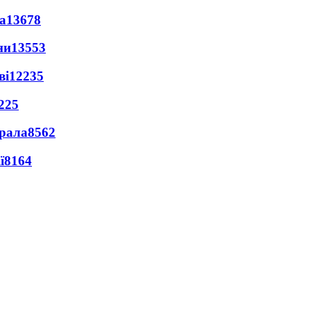
а
13678
ни
13553
ві
12235
225
ерала
8562
ї
8164