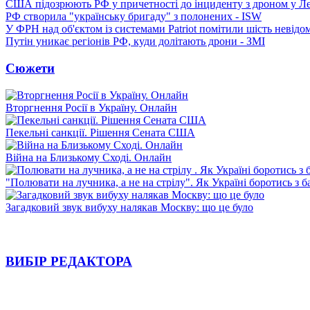
США підозрюють РФ у причетності до інциденту з дроном у Л
РФ створила "українську бригаду" з полонених - ISW
У ФРН над об'єктом із системами Patriot помітили шість невідо
Путін уникає регіонів РФ, куди долітають дрони - ЗМІ
Сюжети
Вторгнення Росії в Україну. Онлайн
Пекельні санкції. Рішення Сената США
Війна на Близькому Сході. Онлайн
"Полювати на лучника, а не на стрілу". Як Україні боротись з 
Загадковий звук вибуху налякав Москву: що це було
ВИБІР РЕДАКТОРА