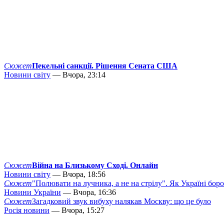
Сюжет
Пекельні санкції. Рішення Сената США
Новини світу
— Вчора, 23:14
Сюжет
Війна на Близькому Сході. Онлайн
Новини світу
— Вчора, 18:56
Сюжет
"Полювати на лучника, а не на стрілу". Як Україні бор
Новини України
— Вчора, 16:36
Сюжет
Загадковий звук вибуху налякав Москву: що це було
Росія новини
— Вчора, 15:27