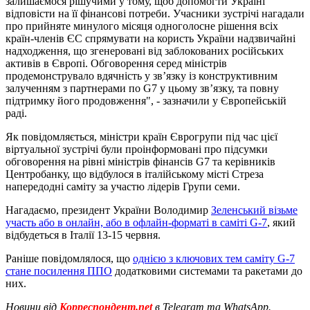
залишаємося рішучими у тому, щоб допомогти Україні
відповісти на її фінансові потреби. Учасники зустрічі нагадали
про прийняте минулого місяця одноголосне рішення всіх
країн-членів ЄС спрямувати на користь України надзвичайні
надходження, що згенеровані від заблокованих російських
активів в Європі. Обговорення серед міністрів
продемонструвало вдячність у зв’язку із конструктивним
залученням з партнерами по G7 у цьому зв’язку, та повну
підтримку його продовження", - зазначили у Європейській
раді.
Як повідомляється, міністри країн Єврогрупи під час цієї
віртуальної зустрічі були проінформовані про підсумки
обговорення на рівні міністрів фінансів G7 та керівників
Центробанку, що відбулося в італійському місті Стреза
напередодні саміту за участю лідерів Групи семи.
Нагадаємо, президент України Володимир
Зеленський візьме
участь або в онлайн, або в офлайн-форматі в саміті G-7
, який
відбудеться в Італії 13-15 червня.
Раніше повідомлялося, що
однією з ключових тем саміту G-7
стане посилення ППО
додатковими системами та ракетами до
них.
Новини від
Корреспондент.net
в Telegram та WhatsApp.