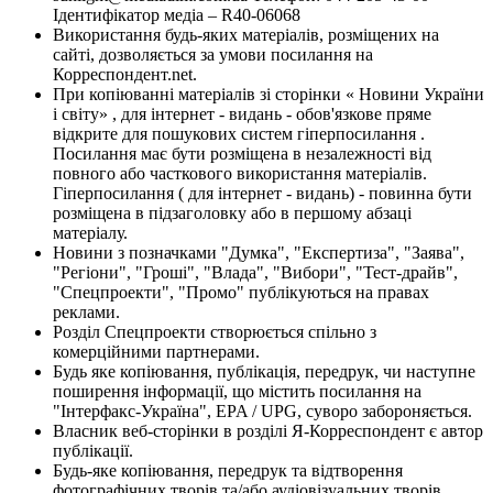
Ідентифікатор медіа – R40-06068
Використання будь-яких матеріалів, розміщених на
сайті, дозволяється за умови посилання на
Корреспондент.net.
При копіюванні матеріалів зі сторінки « Новини України
і світу» , для інтернет - видань - обов'язкове пряме
відкрите для пошукових систем гіперпосилання .
Посилання має бути розміщена в незалежності від
повного або часткового використання матеріалів.
Гіперпосилання ( для інтернет - видань) - повинна бути
розміщена в підзаголовку або в першому абзаці
матеріалу.
Новини з позначками "Думка", "Експертиза", "Заява",
"Регіони", "Гроші", "Влада", "Вибори", "Тест-драйв",
"Спецпроекти", "Промо" публікуються на правах
реклами.
Розділ Спецпроекти створюється спільно з
комерційними партнерами.
Будь яке копіювання, публікація, передрук, чи наступне
поширення інформації, що містить посилання на
"Інтерфакс-Україна", EPA / UPG, суворо забороняється.
Власник веб-сторінки в розділі Я-Корреспондент є автор
публікації.
Будь-яке копіювання, передрук та відтворення
фотографічних творів та/або аудіовізуальних творів