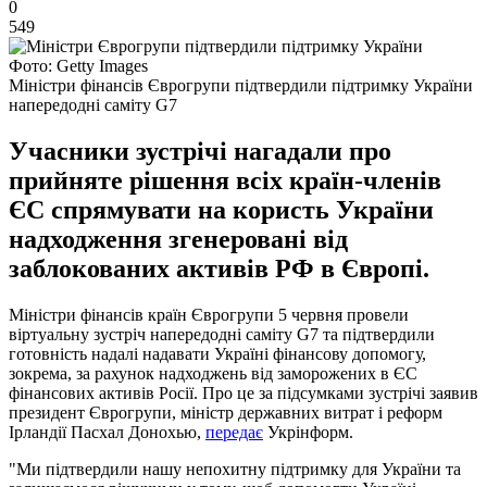
0
549
Фото: Getty Images
Міністри фінансів Єврогрупи підтвердили підтримку України
напередодні саміту G7
Учасники зустрічі нагадали про
прийняте рішення всіх країн-членів
ЄС спрямувати на користь України
надходження згенеровані від
заблокованих активів РФ в Європі.
Міністри фінансів країн Єврогрупи 5 червня провели
віртуальну зустріч напередодні саміту G7 та підтвердили
готовність надалі надавати Україні фінансову допомогу,
зокрема, за рахунок надходжень від заморожених в ЄС
фінансових активів Росії. Про це за підсумками зустрічі заявив
президент Єврогрупи, міністр державних витрат і реформ
Ірландії Пасхал Донохью,
передає
Укрінформ.
"Ми підтвердили нашу непохитну підтримку для України та