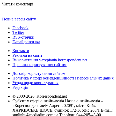
Читати коментарі
Повна версія сайту
Facebook
Twitter
RSS-стрічки
E-mail розсилка
Контакти
Реклама на сайті
Використання матеріалів korrespondent.net
Правила користування сайтом
Договір користування сайтом
Політика у сфері конфіденційності і персональних даних
Угода щодо користування
Редакція
© 2000-2026, Korrespondent.net
Суб'єкт у сфері онлайн-медіа Назва онлайн-медіа –
«КореспонденТ.net» Адреса: 02091, місто Київ,
ХАРКІВСЬКЕ ШОСЕ, будинок 172-Б, офіс 208/1 E-mail:
sunlight@mediadim.com.ua
Телефон: 044-205-43-00