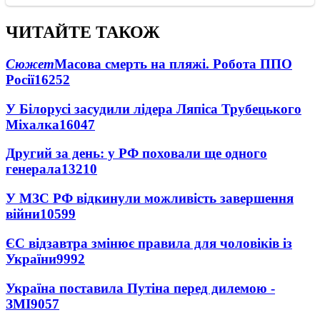
ЧИТАЙТЕ ТАКОЖ
Сюжет
Масова смерть на пляжі. Робота ППО
Росії
16252
У Білорусі засудили лідера Ляпіса Трубецького
Міхалка
16047
Другий за день: у РФ поховали ще одного
генерала
13210
У МЗС РФ відкинули можливість завершення
війни
10599
ЄС відзавтра змінює правила для чоловіків із
України
9992
Україна поставила Путіна перед дилемою -
ЗМІ
9057