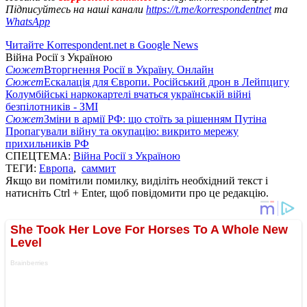
Підписуйтесь на наші канали
https://t.me/korrespondentnet
та
WhatsApp
Читайте Korrespondent.net в Google News
Війна Росії з Україною
Сюжет
Вторгнення Росії в Україну. Онлайн
Сюжет
Ескалація для Європи. Російський дрон в Лейпцигу
Колумбійські наркокартелі вчаться українській війні
безпілотників - ЗМІ
Сюжет
Зміни в армії РФ: що стоїть за рішенням Путіна
Пропагували війну та окупацію: викрито мережу
прихильників РФ
СПЕЦТЕМА:
Війна Росії з Україною
ТЕГИ:
Европа
,
саммит
Якщо ви помітили помилку, виділіть необхідний текст і
натисніть Ctrl + Enter, щоб повідомити про це редакцію.