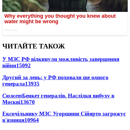
ЧИТАЙТЕ ТАКОЖ
У МЗС РФ відкинули можливість завершення
війни
15092
Другий за день: у РФ поховали ще одного
генерала
13935
Сюжет
Бенкет генералів. Наслідки вибуху в
Москві
13670
Ексочільнику МЗС Угорщини Сійярто загрожує
в'язниця
10964