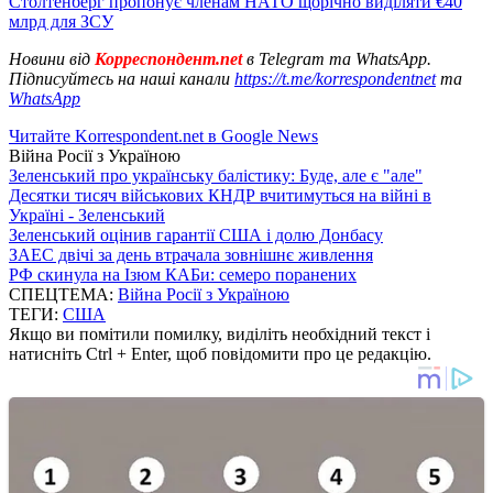
Столтенберг пропонує членам НАТО щорічно виділяти €40
млрд для ЗСУ
Новини від
Корреспондент.net
в Telegram та WhatsApp.
Підписуйтесь на наші канали
https://t.me/korrespondentnet
та
WhatsApp
Читайте Korrespondent.net в Google News
Війна Росії з Україною
Зеленський про українську балістику: Буде, але є "але"
Десятки тисяч військових КНДР вчитимуться на війні в
Україні - Зеленський
Зеленський оцінив гарантії США і долю Донбасу
ЗАЕС двічі за день втрачала зовнішнє живлення
РФ скинула на Ізюм КАБи: семеро поранених
СПЕЦТЕМА:
Війна Росії з Україною
ТЕГИ:
США
Якщо ви помітили помилку, виділіть необхідний текст і
натисніть Ctrl + Enter, щоб повідомити про це редакцію.