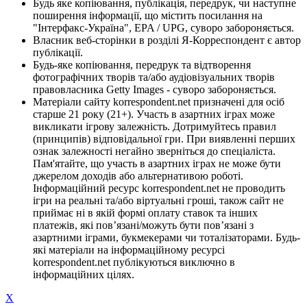
Будь яке копіювання, публікація, передрук, чи наступне
поширення інформації, що містить посилання на
"Інтерфакс-Україна", EPA / UPG, суворо забороняється.
Власник веб-сторінки в розділі Я-Корреспондент є автор
публікації.
Будь-яке копіювання, передрук та відтворення
фотографічних творів та/або аудіовізуальних творів
правовласника Getty Images - суворо забороняється.
Матеріали сайту korrespondent.net призначені для осіб
старше 21 року (21+). Участь в азартних іграх може
викликати ігрову залежність. Дотримуйтесь правил
(принципів) відповідальної гри. При виявленні перших
ознак залежності негайно зверніться до спеціаліста.
Пам'ятайте, що участь в азартних іграх не може бути
джерелом доходів або альтернативою роботі.
Інформаційний ресурс korrespondent.net не проводить
ігри на реальні та/або віртуальні гроші, також сайт не
приймає ні в якій формі оплату ставок та інших
платежів, які пов’язані/можуть бути пов’язані з
азартними іграми, букмекерами чи тоталізаторами. Будь-
які матеріали на інформаційному ресурсі
korrespondent.net публікуються виключно в
інформаційних цілях.
X