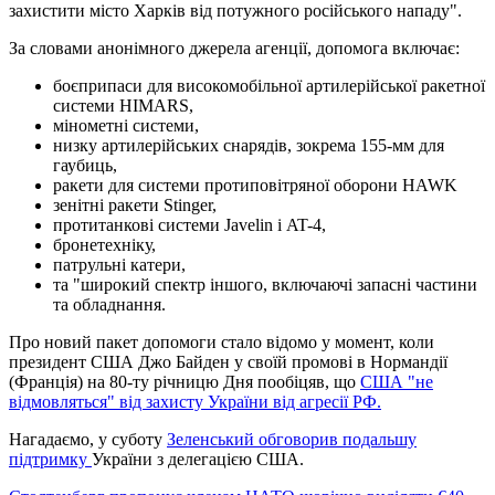
захистити місто Харків від потужного російського нападу".
За словами анонімного джерела агенції, допомога включає:
боєприпаси для високомобільної артилерійської ракетної
системи HIMARS,
мінометні системи,
низку артилерійських снарядів, зокрема 155-мм для
гаубиць,
ракети для системи протиповітряної оборони HAWK
зенітні ракети Stinger,
протитанкові системи Javelin і AT-4,
бронетехніку,
патрульні катери,
та "широкий спектр іншого, включаючі запасні частини
та обладнання.
Про новий пакет допомоги стало відомо у момент, коли
президент США Джо Байден у своїй промові в Нормандії
(Франція) на 80-ту річницю Дня пообіцяв, що
США "не
відмовляться" від захисту України від агресії РФ.
Нагадаємо, у суботу
Зеленський обговорив подальшу
підтримку
України з делегацією США.