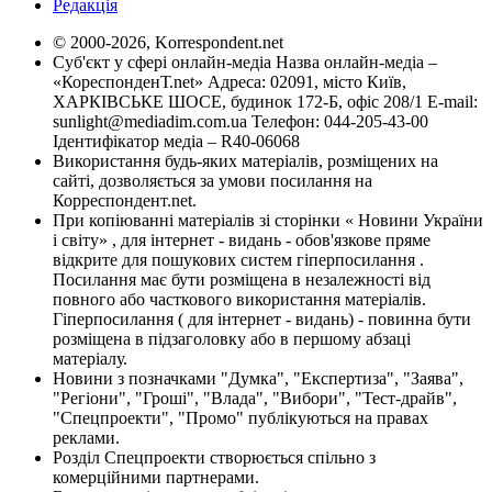
Редакція
© 2000-2026, Korrespondent.net
Суб'єкт у сфері онлайн-медіа Назва онлайн-медіа –
«КореспонденТ.net» Адреса: 02091, місто Київ,
ХАРКІВСЬКЕ ШОСЕ, будинок 172-Б, офіс 208/1 E-mail:
sunlight@mediadim.com.ua
Телефон: 044-205-43-00
Ідентифікатор медіа – R40-06068
Використання будь-яких матеріалів, розміщених на
сайті, дозволяється за умови посилання на
Корреспондент.net.
При копіюванні матеріалів зі сторінки « Новини України
і світу» , для інтернет - видань - обов'язкове пряме
відкрите для пошукових систем гіперпосилання .
Посилання має бути розміщена в незалежності від
повного або часткового використання матеріалів.
Гіперпосилання ( для інтернет - видань) - повинна бути
розміщена в підзаголовку або в першому абзаці
матеріалу.
Новини з позначками "Думка", "Експертиза", "Заява",
"Регіони", "Гроші", "Влада", "Вибори", "Тест-драйв",
"Спецпроекти", "Промо" публікуються на правах
реклами.
Розділ Спецпроекти створюється спільно з
комерційними партнерами.