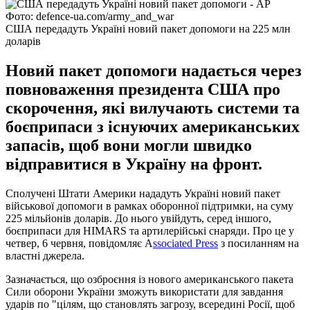
Фото: defence-ua.com/army_and_war
США передадуть Україні новий пакет допомоги на 225 млн
доларів
Новий пакет допомоги надається через
повноваження президента США про
скорочення, які вилучають системи та
боєприпаси з існуючих американських
запасів, щоб вони могли швидко
відправитися в Україну на фронт.
Сполучені Штати Америки нададуть Україні новий пакет
військової допомоги в рамках оборонної підтримки, на суму
225 мільйонів доларів. До нього увійдуть, серед іншого,
боєприпаси для HIMARS та артилерійські снаряди. Про це у
четвер, 6 червня, повідомляє А
ssociated Press
з посиланням на
властні джерела.
Зазначається, що озброєння із нового американського пакета
Сили оборони України зможуть використати для завдання
ударів по "цілям, що становлять загрозу, всередині Росії, щоб