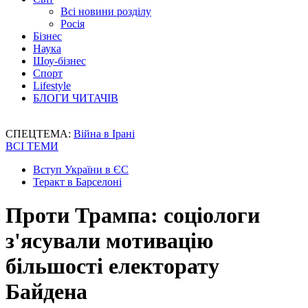
Всі новини розділу
Росія
Бізнес
Наука
Шоу-бізнес
Спорт
Lifestyle
БЛОГИ ЧИТАЧІВ
СПЕЦТЕМА:
Війна в Ірані
ВСІ ТЕМИ
Вступ України в ЄС
Теракт в Барселоні
Проти Трампа: соціологи
з'ясували мотивацію
більшості електорату
Байдена