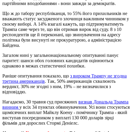
партійними вподобаннями - вони завжди за демократів.
Що ж до табору республіканця, то 55% його прихильників не
вважають статус засудженого злочинця важливим чинником у
своєму виборі. А 14% взагалі кажуть, що підтримуватимуть
Трампа саме через те, що він отримав вирок від суду. 8 з 10
респондентів ще й переконані, що звинувачення на адресу
політика були висунуті не прокуратурою, а адміністрацією
Байдена.
Загалом нині у загальнонаціональному опитуванні панує
паритет: шанси обох головних кандидатів оцінюються
однаково в межах статистичної похибки.
Раніше опитування показало, що
з вироком Трампу не згодна
третина американців
. Так, 50% американців схвалюють
вердикт, 30% не згодні з ним, 19% – не визначилися з
відповіддю.
Нагадаємо, 30 травня суд присяжних
визнав Дональда Трампа
винним
у всіх 34 пунктах обвинувачення. Усі вони стосуються
щомісячних виплат Майклу Коену - помічнику Трампа - який
виступав посередником у виплаті 130 000 доларів зірці
фільмів для дорослих Стормі Деніелс.