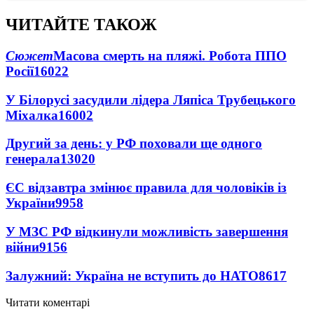
ЧИТАЙТЕ ТАКОЖ
Сюжет
Масова смерть на пляжі. Робота ППО
Росії
16022
У Білорусі засудили лідера Ляпіса Трубецького
Міхалка
16002
Другий за день: у РФ поховали ще одного
генерала
13020
ЄС відзавтра змінює правила для чоловіків із
України
9958
У МЗС РФ відкинули можливість завершення
війни
9156
Залужний: Україна не вступить до НАТО
8617
Читати коментарі