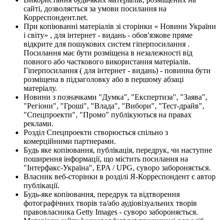
сайті, дозволяється за умови посилання на
Корреспондент.net.
При копіюванні матеріалів зі сторінки « Новини України
і світу» , для інтернет - видань - обов'язкове пряме
відкрите для пошукових систем гіперпосилання .
Посилання має бути розміщена в незалежності від
повного або часткового використання матеріалів.
Гіперпосилання ( для інтернет - видань) - повинна бути
розміщена в підзаголовку або в першому абзаці
матеріалу.
Новини з позначками "Думка", "Експертиза", "Заява",
"Регіони", "Гроші", "Влада", "Вибори", "Тест-драйв",
"Спецпроекти", "Промо" публікуються на правах
реклами.
Розділ Спецпроекти створюється спільно з
комерційними партнерами.
Будь яке копіювання, публікація, передрук, чи наступне
поширення інформації, що містить посилання на
"Інтерфакс-Україна", EPA / UPG, суворо забороняється.
Власник веб-сторінки в розділі Я-Корреспондент є автор
публікації.
Будь-яке копіювання, передрук та відтворення
фотографічних творів та/або аудіовізуальних творів
правовласника Getty Images - суворо забороняється.