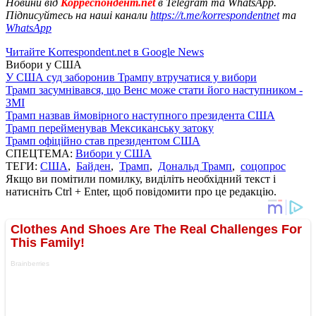
Новини від
Корреспондент.net
в Telegram та WhatsApp.
Підписуйтесь на наші канали
https://t.me/korrespondentnet
та
WhatsApp
Читайте Korrespondent.net в Google News
Вибори у США
У США суд заборонив Трампу втручатися у вибори
Трамп засумнівався, що Венс може стати його наступником -
ЗМІ
Трамп назвав ймовірного наступного президента США
Трамп перейменував Мексиканську затоку
Трамп офіційно став президентом США
СПЕЦТЕМА:
Вибори у США
ТЕГИ:
США
,
Байден
,
Трамп
,
Дональд Трамп
,
соцопрос
Якщо ви помітили помилку, виділіть необхідний текст і
натисніть Ctrl + Enter, щоб повідомити про це редакцію.