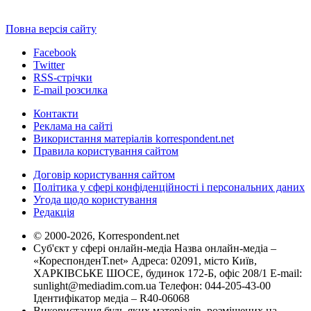
Повна версія сайту
Facebook
Twitter
RSS-стрічки
E-mail розсилка
Контакти
Реклама на сайті
Використання матеріалів korrespondent.net
Правила користування сайтом
Договір користування сайтом
Політика у сфері конфіденційності і персональних даних
Угода щодо користування
Редакція
© 2000-2026, Korrespondent.net
Суб'єкт у сфері онлайн-медіа Назва онлайн-медіа –
«КореспонденТ.net» Адреса: 02091, місто Київ,
ХАРКІВСЬКЕ ШОСЕ, будинок 172-Б, офіс 208/1 E-mail:
sunlight@mediadim.com.ua
Телефон: 044-205-43-00
Ідентифікатор медіа – R40-06068
Використання будь-яких матеріалів, розміщених на