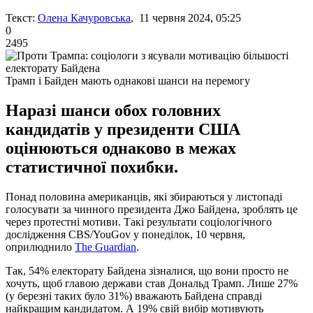
Текст:
Олена Качуровська
, 11 червня 2024, 05:25
0
2495
Трамп і Байден мають однакові шанси на перемогу
Наразі шанси обох головних
кандидатів у президенти США
оцінюються однаково в межах
статистичної похибки.
Понад половина американців, які збираються у листопаді
голосувати за чинного президента Джо Байдена, зроблять це
через протестні мотиви. Такі результати соціологічного
дослідження CBS/YouGov у понеділок, 10 червня,
оприлюднило
The Guardian
.
Так, 54% електорату Байдена зізналися, що вони просто не
хочуть, щоб главою держави став Дональд Трамп. Лише 27%
(у березні таких було 31%) вважають Байдена справді
найкращим кандидатом. А 19% свій вибір мотивують