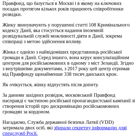
Правфонд, що базується в Москві і в якому на ключових
посадах протягом кількох років працюють співробітники
розвідки.
Жінку звинувачують у порушенні статті 108 Кримінального
кодексу Данії, яка стосується надання іноземній
розвідувальній службі можливості діяти в Данії, зокрема
співпраці з метою здійснення впливу.
Жінка є однією з найвідоміших представниць російської
громади в Данії. Серед іншого, вона керує консультаційним
центром для російськомовних в одному з міст Зеландії. Згідно
з внутрішніми документами, з 2017 року цей центр отримав
від Правфонду щонайменше 338 тисяч данських крон.
Як очікується, жінку відпустять після допиту.
За даними західних розвідок, московський Правфонд
насправді є частиною російської пропагандистської кампанії зі
створення історій про дискримінацію російськомовних
громадян за кордоном.
Нагадаємо, Служба державної безпеки Латвії (VDD)
затримала двох осіб, які
збирали секретну інформацію дляї
спецслужб Росії.