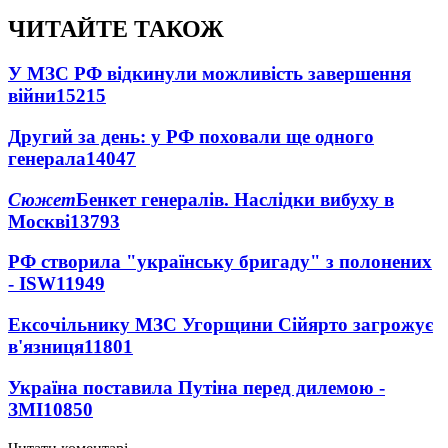
ЧИТАЙТЕ ТАКОЖ
У МЗС РФ відкинули можливість завершення
війни
15215
Другий за день: у РФ поховали ще одного
генерала
14047
Сюжет
Бенкет генералів. Наслідки вибуху в
Москві
13793
РФ створила "українську бригаду" з полонених
- ISW
11949
Ексочільнику МЗС Угорщини Сійярто загрожує
в'язниця
11801
Україна поставила Путіна перед дилемою -
ЗМІ
10850