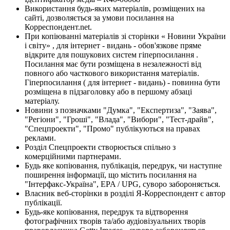
Використання будь-яких матеріалів, розміщених на
сайті, дозволяється за умови посилання на
Корреспондент.net.
При копіюванні матеріалів зі сторінки « Новини України
і світу» , для інтернет - видань - обов'язкове пряме
відкрите для пошукових систем гіперпосилання .
Посилання має бути розміщена в незалежності від
повного або часткового використання матеріалів.
Гіперпосилання ( для інтернет - видань) - повинна бути
розміщена в підзаголовку або в першому абзаці
матеріалу.
Новини з позначками "Думка", "Експертиза", "Заява",
"Регіони", "Гроші", "Влада", "Вибори", "Тест-драйв",
"Спецпроекти", "Промо" публікуються на правах
реклами.
Розділ Спецпроекти створюється спільно з
комерційними партнерами.
Будь яке копіювання, публікація, передрук, чи наступне
поширення інформації, що містить посилання на
"Інтерфакс-Україна", EPA / UPG, суворо забороняється.
Власник веб-сторінки в розділі Я-Корреспондент є автор
публікації.
Будь-яке копіювання, передрук та відтворення
фотографічних творів та/або аудіовізуальних творів