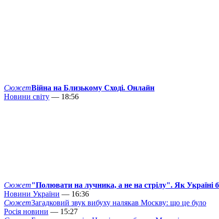
Сюжет
Війна на Близькому Сході. Онлайн
Новини світу
— 18:56
Сюжет
"Полювати на лучника, а не на стрілу". Як Україні 
Новини України
— 16:36
Сюжет
Загадковий звук вибуху налякав Москву: що це було
Росія новини
— 15:27