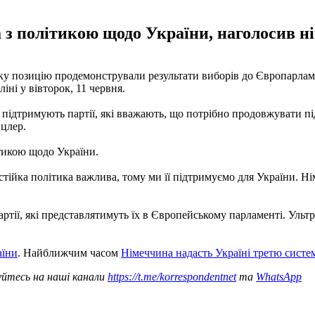
а з політикою щодо України, наголосив 
аку позицію продемонстрували результати виборів до Європарла
ні у вівторок, 11 червня.
н підтримують партії, які вважають, що потрібно продовжувати п
нцлер.
ітикою щодо України.
 стійка політика важлива, тому ми її підтримуємо для України. Н
партії, які представлятимуть їх в Європейському парламенті. Уль
аїни
. Найближчим часом
Німеччина надасть Україні третю систем
уйтесь на наші канали
https://t.me/korrespondentnet
та
WhatsApp