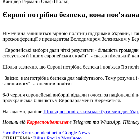
Канцлер Германії Олаф Шольц
Європі потрібна безпека, вона пов'язан
Німеччина залишиться вірною політиці підтримки України, і т
пресконференції з президентом Володимиром Зеленським у Берлі
"Європейські вибори дали чіткі результати - більшість громадя
стосується й інших європейських країн", - сказав німецький ка
Шольц зазначив, що Європі потрібна безпека і пов'язав її з пол
"Звісно, нам потрібна безпека для майбутнього. Тому розумна і
залишимося", - запевнив політик.
6-9 червня європейські виборці віддали голоси за національні 
проукраїнська більшість у Європарламенті збережеться.
Нагадаємо, раніше
Шольц розповів, яким має бути мир для Укр
Новини від
Корреспондент.net
в Telegram та WhatsApp. Підпис
Читайте Korrespondent.net в Google News
СПЕЦТЕМА:
Війна Росії з Україною