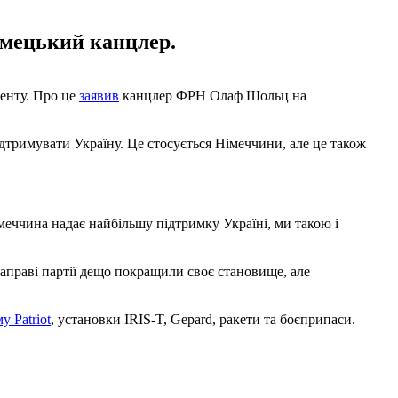
німецький канцлер.
менту. Про це
заявив
канцлер ФРН Олаф Шольц на
ідтримувати Україну. Це стосується Німеччини, але це також
імеччина надає найбільшу підтримку Україні, ми такою і
траправі партії дещо покращили своє становище, але
у Patriot
, установки IRIS-T, Gepard, ракети та боєприпаси.