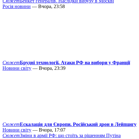
Сюжет
Бенкет генералів. Наслідки вибуху в Москві
Росія новини
— Вчора, 23:58
Сюжет
Брудні технології. Атаки РФ на вибори у Франції
Новини світу
— Вчора, 23:39
Сюжет
Ескалація для Європи. Російський дрон в Лейпцигу
Новини світу
— Вчора, 17:07
Сюжет
Зміни в армії РФ: що стоїть за рішенням Путіна