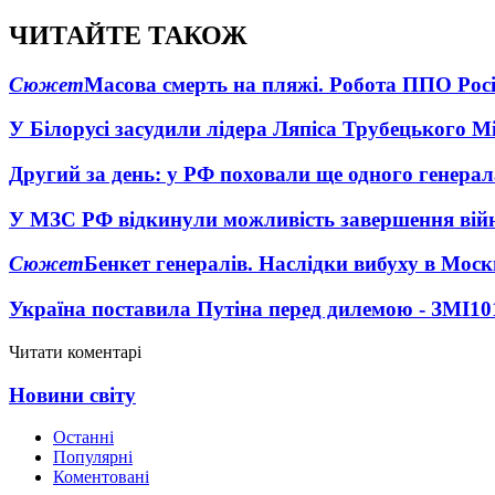
ЧИТАЙТЕ ТАКОЖ
Сюжет
Масова смерть на пляжі. Робота ППО Росі
У Білорусі засудили лідера Ляпіса Трубецького М
Другий за день: у РФ поховали ще одного генерал
У МЗС РФ відкинули можливість завершення вій
Сюжет
Бенкет генералів. Наслідки вибуху в Моск
Україна поставила Путіна перед дилемою - ЗМІ
10
Читати коментарі
Новини світу
Останні
Популярні
Коментовані