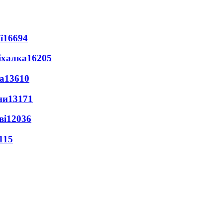
ї
16694
іхалка
16205
а
13610
ни
13171
ві
12036
115