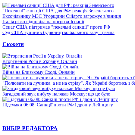
"Пекельні" санкції США для РФ: реакція Зеленського
Ексочільнику МЗС Угорщини Сійярто загрожує в'язниця
Італія різко відповіла на погрози Іспанії
Сенат США підтримав "пекельні санкції" проти РФ
Суд США зупинив будівництво бального залу Трампа
Сюжети
Вторгнення Росії в Україну. Онлайн
Війна на Близькому Сході. Онлайн
"Полювати на лучника, а не на стрілу". Як Україні боротись з 
Загадковий звук вибуху налякав Москву: що це було
Підсумки 06.08: Санкції проти РФ і дрон у Лейпцигу
ВИБІР РЕДАКТОРА