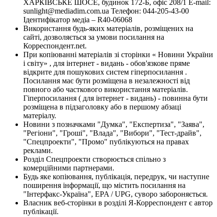
ХАРКІВСЬКЕ ШОСЕ, будинок 172-Б, офіс 208/1 E-mail:
sunlight@mediadim.com.ua
Телефон: 044-205-43-00
Ідентифікатор медіа – R40-06068
Використання будь-яких матеріалів, розміщених на
сайті, дозволяється за умови посилання на
Корреспондент.net.
При копіюванні матеріалів зі сторінки « Новини України
і світу» , для інтернет - видань - обов'язкове пряме
відкрите для пошукових систем гіперпосилання .
Посилання має бути розміщена в незалежності від
повного або часткового використання матеріалів.
Гіперпосилання ( для інтернет - видань) - повинна бути
розміщена в підзаголовку або в першому абзаці
матеріалу.
Новини з позначками "Думка", "Експертиза", "Заява",
"Регіони", "Гроші", "Влада", "Вибори", "Тест-драйв",
"Спецпроекти", "Промо" публікуються на правах
реклами.
Розділ Спецпроекти створюється спільно з
комерційними партнерами.
Будь яке копіювання, публікація, передрук, чи наступне
поширення інформації, що містить посилання на
"Інтерфакс-Україна", EPA / UPG, суворо забороняється.
Власник веб-сторінки в розділі Я-Корреспондент є автор
публікації.