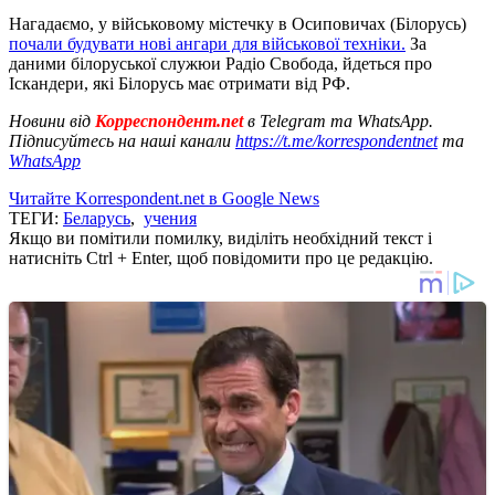
Нагадаємо, у військовому містечку в Осиповичах (Білорусь)
почали будувати нові ангари для військової техніки.
За
даними білоруської служюи Радіо Свобода, йдеться про
Іскандери, які Білорусь має отримати від РФ.
Новини від
Корреспондент.net
в Telegram та WhatsApp.
Підписуйтесь на наші канали
https://t.me/korrespondentnet
та
WhatsApp
Читайте Korrespondent.net в Google News
ТЕГИ:
Беларусь
,
учения
Якщо ви помітили помилку, виділіть необхідний текст і
натисніть Ctrl + Enter, щоб повідомити про це редакцію.