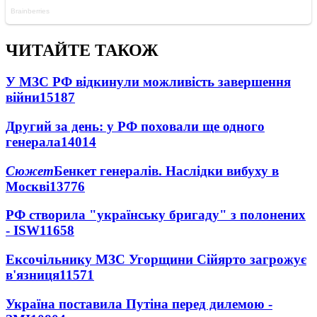
ЧИТАЙТЕ ТАКОЖ
У МЗС РФ відкинули можливість завершення
війни
15187
Другий за день: у РФ поховали ще одного
генерала
14014
Сюжет
Бенкет генералів. Наслідки вибуху в
Москві
13776
РФ створила "українську бригаду" з полонених
- ISW
11658
Ексочільнику МЗС Угорщини Сійярто загрожує
в'язниця
11571
Україна поставила Путіна перед дилемою -