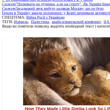
Сюжет
"Полювати на лучника, а не на стрілу". Як Україні бор
Сюжет
Загадковий звук вибуху налякав Москву: що це було
Їздили в Україну заради полонених: у Кореї затримали активіст
СПЕЦТЕМА:
Війна Росії з Україною
ТЕГИ:
Израиль
,
Палестина
,
арабо-израильский конфликт
,
ЦА
Якщо ви помітили помилку, виділіть необхідний текст і натисніт