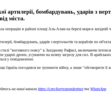
ї артилерії, бомбардувань, ударів з верт
ід міста.
ала операцію в районі площі Аль-Алам на березі моря в західній 
илерії, бомбардувань, ударів з вертольотів та кораблів по об'єкт
тилі "вогняного поясу" в Західному Рафіасі, включаючи інтенси
и ударні дрони, усуваючи на шляху загрозу для сил. В арабських
ся у повідомленні.
 що Ізраїль погодився не зупинити війну, а лише "обговорити її 
уйтесь на наші канали
https://t.me/korrespondentnet
та
WhatsApp