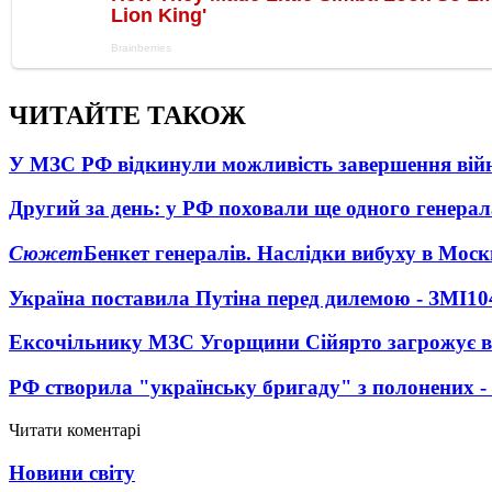
ЧИТАЙТЕ ТАКОЖ
У МЗС РФ відкинули можливість завершення вій
Другий за день: у РФ поховали ще одного генерал
Сюжет
Бенкет генералів. Наслідки вибуху в Моск
Україна поставила Путіна перед дилемою - ЗМІ
10
Ексочільнику МЗС Угорщини Сійярто загрожує в
РФ створила "українську бригаду" з полонених -
Читати коментарі
Новини світу