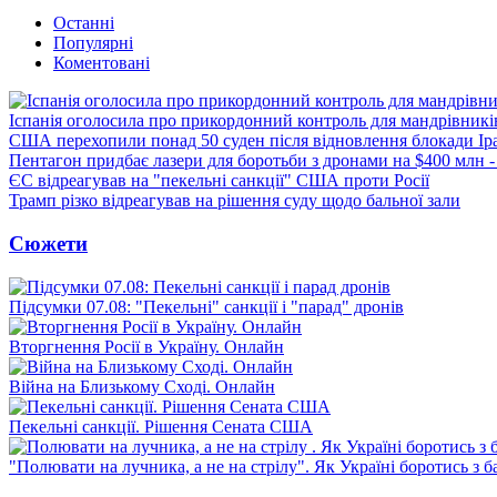
Останні
Популярні
Коментовані
Іспанія оголосила про прикордонний контроль для мандрівників 
США перехопили понад 50 суден після відновлення блокади Ір
Пентагон придбає лазери для боротьби з дронами на $400 млн -
ЄС відреагував на "пекельні санкції" США проти Росії
Трамп різко відреагував на рішення суду щодо бальної зали
Сюжети
Підсумки 07.08: "Пекельні" санкції і "парад" дронів
Вторгнення Росії в Україну. Онлайн
Війна на Близькому Сході. Онлайн
Пекельні санкції. Рішення Сената США
"Полювати на лучника, а не на стрілу". Як Україні боротись з 