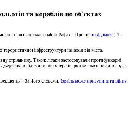
ольотів та кораблів по об'єктах
частині палестинського міста Рафаха. Про це
повідомляє
ТГ-
ах терористичної інфраструктури на захід від міста.
вну стрілянину. Також літаки застосовували протибункерні
 джерелах повідомили, що операція розпочалася після того, як
завершення". За його словами,
Ізраїль може призупинити війну