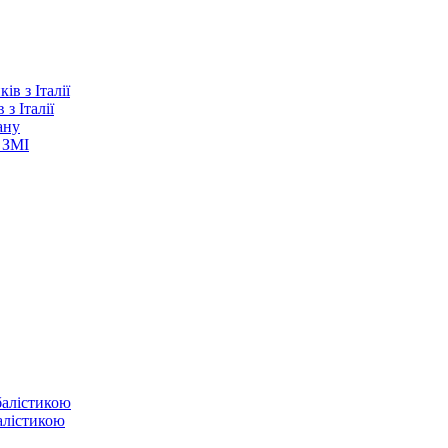
з Італії
ану
 ЗМІ
балістикою