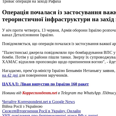
Триває операція на заході Рафаха
Операція почалася із застосування важко
терористичної інфраструктури на захід в
У ніч проти четверга, 13 червня, Армія оборони Ізраїлю розпоч
канал Деталі:новини Ізраїлю.
Повідомляється, що операція почалася із застосування важкої арт
"Палестинські джерела повідомляли про бомбардування ВПС у с
бомби. Потім у ці райони пішли танки. Зверху їх супроводжувал
ХАМАС відхилив пропозицію щодо припинення вогню", - йдеть
Нагадаємо, прем’єр-міністр Ізраїлю Беньямін Нетаньягу заявив,
на 42 дні
для повернення заручників.
ЦАХАЛ: Ліван випустив по Ізраїлю 160 ракет
Новини від
Корреспондент.net
в Telegram та WhatsApp. Підпис
Читайте Korrespondent.net в Google News
Війна Росії з Україною
Сюжет
Вторгнення Росії в Україну. Онлайн
УЧХ повідомив про безпрецедентні атаки РФ у липні