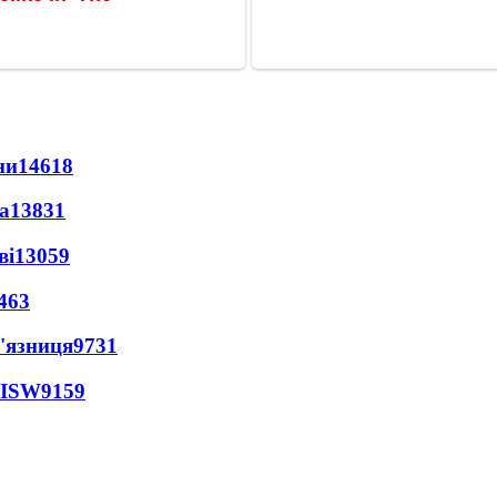
ни
14618
а
13831
ві
13059
463
'язниця
9731
 ISW
9159