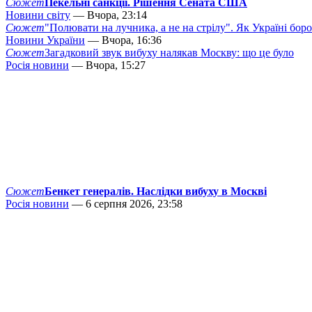
Сюжет
Пекельні санкції. Рішення Сената США
Новини світу
— Вчора, 23:14
Сюжет
"Полювати на лучника, а не на стрілу". Як Україні бор
Новини України
— Вчора, 16:36
Сюжет
Загадковий звук вибуху налякав Москву: що це було
Росія новини
— Вчора, 15:27
Сюжет
Бенкет генералів. Наслідки вибуху в Москві
Росія новини
— 6 серпня 2026, 23:58