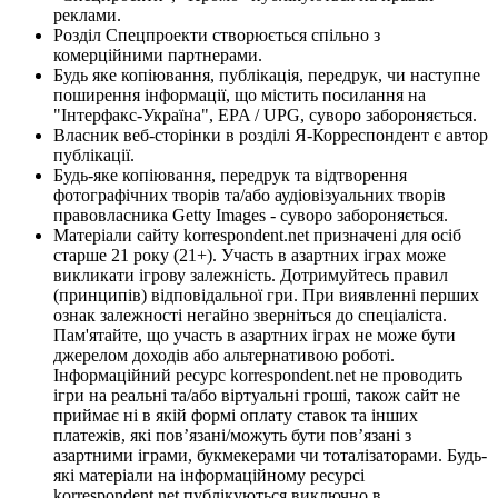
реклами.
Розділ Спецпроекти створюється спільно з
комерційними партнерами.
Будь яке копіювання, публікація, передрук, чи наступне
поширення інформації, що містить посилання на
"Інтерфакс-Україна", EPA / UPG, суворо забороняється.
Власник веб-сторінки в розділі Я-Корреспондент є автор
публікації.
Будь-яке копіювання, передрук та відтворення
фотографічних творів та/або аудіовізуальних творів
правовласника Getty Images - суворо забороняється.
Матеріали сайту korrespondent.net призначені для осіб
старше 21 року (21+). Участь в азартних іграх може
викликати ігрову залежність. Дотримуйтесь правил
(принципів) відповідальної гри. При виявленні перших
ознак залежності негайно зверніться до спеціаліста.
Пам'ятайте, що участь в азартних іграх не може бути
джерелом доходів або альтернативою роботі.
Інформаційний ресурс korrespondent.net не проводить
ігри на реальні та/або віртуальні гроші, також сайт не
приймає ні в якій формі оплату ставок та інших
платежів, які пов’язані/можуть бути пов’язані з
азартними іграми, букмекерами чи тоталізаторами. Будь-
які матеріали на інформаційному ресурсі
korrespondent.net публікуються виключно в