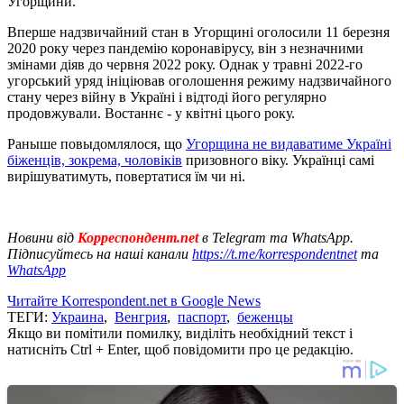
Угорщини.
Вперше надзвичайний стан в Угорщині оголосили 11 березня
2020 року через пандемію коронавірусу, він з незначними
змінами діяв до червня 2022 року. Однак у травні 2022-го
угорський уряд ініціював оголошення режиму надзвичайного
стану через війну в Україні і відтоді його регулярно
продовжували. Востаннє - у квітні цього року.
Раныше повыдомлялося, що
Угорщина не видаватиме Україні
біженців, зокрема, чоловіків
призовного віку. Українці самі
вирішуватимуть, повертатися їм чи ні.
Новини від
Корреспондент.net
в Telegram та WhatsApp.
Підписуйтесь на наші канали
https://t.me/korrespondentnet
та
WhatsApp
Читайте Korrespondent.net в Google News
ТЕГИ:
Украина
,
Венгрия
,
паспорт
,
беженцы
Якщо ви помітили помилку, виділіть необхідний текст і
натисніть Ctrl + Enter, щоб повідомити про це редакцію.