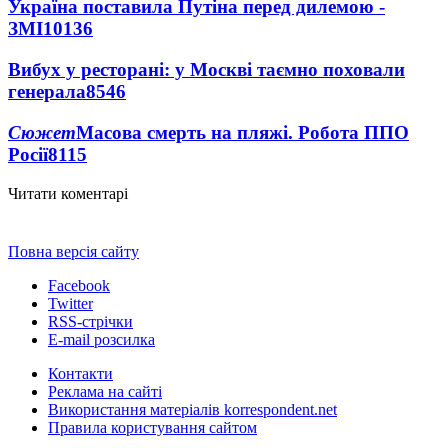
Україна поставила Путіна перед дилемою -
ЗМІ
10136
Вибух у ресторані: у Москві таємно поховали
генерала
8546
Сюжет
Масова смерть на пляжі. Робота ППО
Росії
8115
Читати коментарі
Повна версія сайту
Facebook
Twitter
RSS-стрічки
E-mail розсилка
Контакти
Реклама на сайті
Використання матеріалів korrespondent.net
Правила користування сайтом