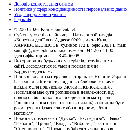
Договір користування сайтом
Політика у сфері конфіденційності і персональних даних
Угода щодо користування
Редакція
© 2000-2026, Korrespondent.net
Суб'єкт у сфері онлайн-медіа Назва онлайн-медіа –
«КореспонденТ.net» Адреса: 02091, місто Київ,
ХАРКІВСЬКЕ ШОСЕ, будинок 172-Б, офіс 208/1 E-mail:
sunlight@mediadim.com.ua
Телефон: 044-205-43-00
Ідентифікатор медіа – R40-06068
Використання будь-яких матеріалів, розміщених на
сайті, дозволяється за умови посилання на
Корреспондент.net.
При копіюванні матеріалів зі сторінки « Новини України
і світу» , для інтернет - видань - обов'язкове пряме
відкрите для пошукових систем гіперпосилання .
Посилання має бути розміщена в незалежності від
повного або часткового використання матеріалів.
Гіперпосилання ( для інтернет - видань) - повинна бути
розміщена в підзаголовку або в першому абзаці
матеріалу.
Новини з позначками "Думка", "Експертиза", "Заява",
"Регіони", "Гроші", "Влада", "Вибори", "Тест-драйв",
"Спецпроекти", "Промо" публікуються на правах