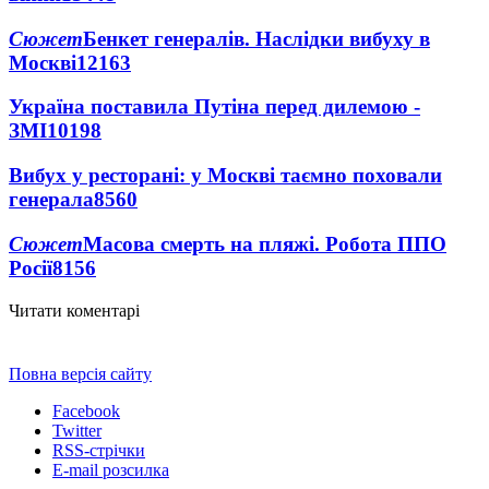
Сюжет
Бенкет генералів. Наслідки вибуху в
Москві
12163
Україна поставила Путіна перед дилемою -
ЗМІ
10198
Вибух у ресторані: у Москві таємно поховали
генерала
8560
Сюжет
Масова смерть на пляжі. Робота ППО
Росії
8156
Читати коментарі
Повна версія сайту
Facebook
Twitter
RSS-стрічки
E-mail розсилка