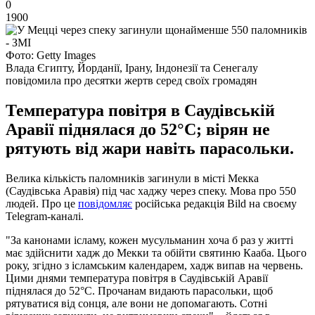
0
1900
Фото: Getty Images
Влада Єгипту, Йорданії, Ірану, Індонезії та Сенегалу
повідомила про десятки жертв серед своїх громадян
Температура повітря в Саудівській
Аравії піднялася до 52°C; вірян не
рятують від жари навіть парасольки.
Велика кількість паломників загинули в місті Мекка
(Саудівська Аравія) під час хаджу через спеку. Мова про 550
людей. Про це
повідомляє
російська редакція Bild на своєму
Telegram-каналі.
"За канонами ісламу, кожен мусульманин хоча б раз у житті
має здійснити хадж до Мекки та обійти святиню Кааба. Цього
року, згідно з ісламським календарем, хадж випав на червень.
Цими днями температура повітря в Саудівській Аравії
піднялася до 52°C. Прочанам видають парасольки, щоб
рятуватися від сонця, але вони не допомагають. Сотні