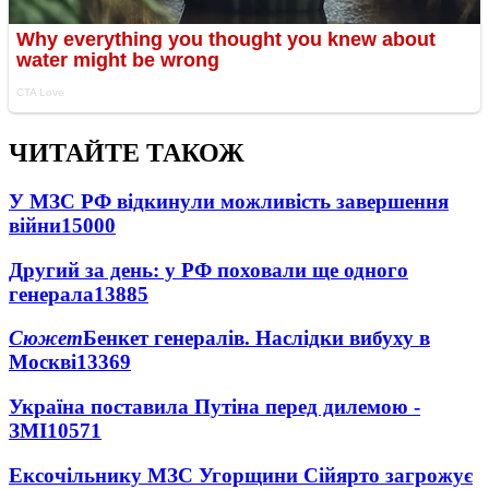
ЧИТАЙТЕ ТАКОЖ
У МЗС РФ відкинули можливість завершення
війни
15000
Другий за день: у РФ поховали ще одного
генерала
13885
Сюжет
Бенкет генералів. Наслідки вибуху в
Москві
13369
Україна поставила Путіна перед дилемою -
ЗМІ
10571
Ексочільнику МЗС Угорщини Сійярто загрожує