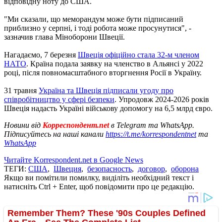
відповідну ноту до США.
"Ми сказали, що меморандум може бути підписаний
приблизно у серпні, і тоді робота може просунутися", -
зазначив глава Міноборони Швеції.
Нагадаємо, 7 березня
Швеція офіційно стала 32-м членом
НАТО
. Країна подала заявку на членство в Альянсі у 2022
році, після повномасштабного вторгнення Росії в Україну.
31 травня
Україна та Швеція підписали угоду про
співробітництво у сфері безпеки
. Упродовж 2024-2026 років
Швеція надасть Україні військову допомогу на 6,5 млрд євро.
Новини від
Корреспондент.net
в Telegram та WhatsApp.
Підписуйтесь на наші канали
https://t.me/korrespondentnet
та
WhatsApp
Читайте Korrespondent.net в Google News
ТЕГИ:
США
,
Швеция
,
безопасность
,
договор
,
оборона
Якщо ви помітили помилку, виділіть необхідний текст і
натисніть Ctrl + Enter, щоб повідомити про це редакцію.