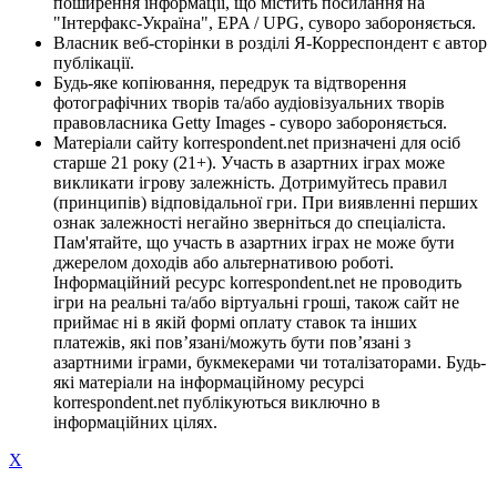
поширення інформації, що містить посилання на
"Інтерфакс-Україна", EPA / UPG, суворо забороняється.
Власник веб-сторінки в розділі Я-Корреспондент є автор
публікації.
Будь-яке копіювання, передрук та відтворення
фотографічних творів та/або аудіовізуальних творів
правовласника Getty Images - суворо забороняється.
Матеріали сайту korrespondent.net призначені для осіб
старше 21 року (21+). Участь в азартних іграх може
викликати ігрову залежність. Дотримуйтесь правил
(принципів) відповідальної гри. При виявленні перших
ознак залежності негайно зверніться до спеціаліста.
Пам'ятайте, що участь в азартних іграх не може бути
джерелом доходів або альтернативою роботі.
Інформаційний ресурс korrespondent.net не проводить
ігри на реальні та/або віртуальні гроші, також сайт не
приймає ні в якій формі оплату ставок та інших
платежів, які пов’язані/можуть бути пов’язані з
азартними іграми, букмекерами чи тоталізаторами. Будь-
які матеріали на інформаційному ресурсі
korrespondent.net публікуються виключно в
інформаційних цілях.
X