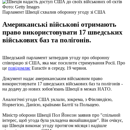
Фото: Getty Images
Парламент Швеції схвалив оборонну угоду зі США
Американські військові отримають
право використовувати 17 шведських
військових баз та полігонів.
Шведський парламент затвердив угоду про оборонну
співпрацю зі США, яка має посилити стримування Росії. Про
це
повідомляє
Euractiv в середу, 19 червня.
Документ надає американським військовим право
використовувати 17 шведських військових баз та полігонів -
на додачу до нових зобов'язань Швеції в межах НАТО.
Аналогічні угоди США уклали, зокрема, з Фінляндією,
Норвегією, Данією, країнами Балтії та Польщею.
Міністр оборони Швеції Пол Йонсон заявив про "спільний
інтерес, щоб угода була укладена якнайшвидше". Він очікує,
що Швеція виконає угоду протягом місяця і надішле