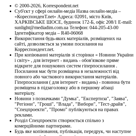
© 2000-2026, Korrespondent.net
Суб'єкт у сфері онлайн-медіа Назва онлайн-медіа –
«КореспонденТ.net» Адреса: 02091, місто Київ,
ХАРКІВСЬКЕ ШОСЕ, будинок 172-Б, офіс 208/1 E-mail:
sunlight@mediadim.com.ua
Телефон: 044-205-43-00
Ідентифікатор медіа – R40-06068
Використання будь-яких матеріалів, розміщених на
сайті, дозволяється за умови посилання на
Корреспондент.net.
При копіюванні матеріалів зі сторінки « Новини України
і світу» , для інтернет - видань - обов'язкове пряме
відкрите для пошукових систем гіперпосилання .
Посилання має бути розміщена в незалежності від
повного або часткового використання матеріалів.
Гіперпосилання ( для інтернет - видань) - повинна бути
розміщена в підзаголовку або в першому абзаці
матеріалу.
Новини з позначками "Думка", "Експертиза", "Заява",
"Регіони", "Гроші", "Влада", "Вибори", "Тест-драйв",
"Спецпроекти", "Промо" публікуються на правах
реклами.
Розділ Спецпроекти створюється спільно з
комерційними партнерами.
Будь яке копіювання, публікація, передрук, чи наступне