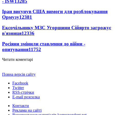
- ISW
13285
Іран висунув США вимоги для розблокування
Ормузу
12381
Ексочільнику МЗС Угорщини Сійярто загрожує
в'язниця
12336
Росіяни змінили ставлення до війни -
опитування
11752
Читати коментарі
Повна версія сайту
Facebook
Twitter
RSS-стрічки
E-mail розсилка
Контакти
Реклама на сайті
Використання матеріалів korrespondent.net