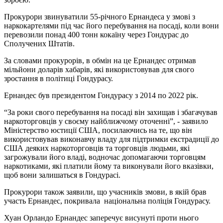
Прокурори звинуватили 55-річного Ернандеса у змові з
наркокартелями під час його перебування на посаді, коли вони
перевозили понад 400 тонн кокаїну через Гондурас до
Сполучених Штатів.
За словами прокурорів, в обмін на це Ернандес отримав
мільйони доларів хабарів, які використовував для свого
зростання в політиці Гондурасу.
Ернандес був президентом Гондурасу з 2014 по 2022 рік.
“За роки свого перебування на посаді він захищав і збагачував
наркоторговців у своєму найближчому оточенні”, - заявило
Міністерство юстиції США, посилаючись на те, що він
використовував виконавчу владу для підтримки екстрадиції до
США деяких наркоторговців та торговців людьми, які
загрожували його владі, водночас допомагаючи торговцям
наркотиками, які платили йому та виконували його вказівки,
щоб вони залишаться в Гондурасі.
Прокурори також заявили, що учасників змови, в якій брав
участь Ернандес, покривала національна поліція Гондурасу.
Хуан Орландо Ернандес заперечує висунуті проти нього