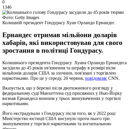
0
1346
Фото: Getty Images
Колишній президент Гондурасу Хуан Орландо Ернандес
Ернандес отримав мільйони доларів
хабарів, які використовував для свого
зростання в політиці Гондурасу.
Колишнього президента Гондурасу Хуана Орландо Ернандеса
засудили до 45 років ув'язнення та штрафу в розмірі вісім
мільйонів доларів США за злочини, пов'язані з торгівлею
наркотиками. Про це у середу, 26 червня,
повідомляє
CNN.
Вказується, що у березні після двотижневого розгляду у
федеральному суді Манхеттена суд присяжних у Нью-Йорку
визнав Ернандеса винним у трьох звинуваченнях у торгівлі
наркотиками.
Його екстрадували з Гондурасу після того, як у 2022 році
Міністерство юстиції США висунуло проти нього три
звинувачення у торгівлі наркотиками та вогнепальною
зброєю.