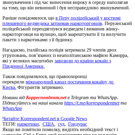
звинувачення і під час винесення вироку в середу наполягав
на тому, що він невинний і був несправедливо звинувачений.
Раніше повідомялося, що
в Перу поліцейський у костюмі
плюшевого ведмедика затримав наркоторговців
. Перуанський
поліцейський переодягнувся ведмедем і виманив жінку-
наркоторговця на вулицю, щоб заарештувати її та вилучити
пакети з наркотиками з її будинку.
Нагадаємо, італійська поліція затримала 29 членів двох
угруповань, пов’язаних із неаполітанською мафією Каморра,
які у великих масштабах
завозили до країни кокаїн з
Південної Америки.
Також повідомлялося, що правоохоронці
перекрили
міжнародний канал постачання кокаїну до
Києва.
Фігурантів затримано.
Новини від
Корреспондент.net
в Telegram та WhatsApp.
Підписуйтесь на наші канали
https://t.me/korrespondentnet
та
WhatsApp
Читайте Korrespondent.net в Google News
ТЕГИ:
наркотики
,
США
,
суд
,
Гондурас
Якщо ви помітили помилку, виділіть необхідний текст і
натисніть Ctrl + Enter, щоб повідомити про це редакцію.