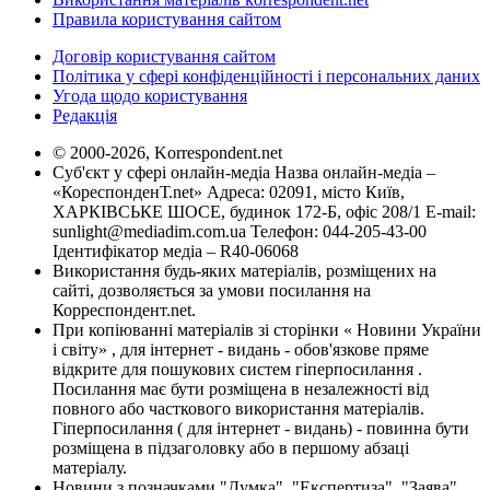
Правила користування сайтом
Договір користування сайтом
Політика у сфері конфіденційності і персональних даних
Угода щодо користування
Редакція
© 2000-2026, Korrespondent.net
Суб'єкт у сфері онлайн-медіа Назва онлайн-медіа –
«КореспонденТ.net» Адреса: 02091, місто Київ,
ХАРКІВСЬКЕ ШОСЕ, будинок 172-Б, офіс 208/1 E-mail:
sunlight@mediadim.com.ua
Телефон: 044-205-43-00
Ідентифікатор медіа – R40-06068
Використання будь-яких матеріалів, розміщених на
сайті, дозволяється за умови посилання на
Корреспондент.net.
При копіюванні матеріалів зі сторінки « Новини України
і світу» , для інтернет - видань - обов'язкове пряме
відкрите для пошукових систем гіперпосилання .
Посилання має бути розміщена в незалежності від
повного або часткового використання матеріалів.
Гіперпосилання ( для інтернет - видань) - повинна бути
розміщена в підзаголовку або в першому абзаці
матеріалу.
Новини з позначками "Думка", "Експертиза", "Заява",