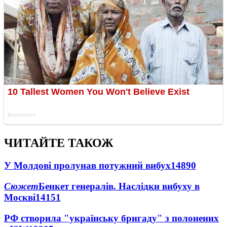
ЧИТАЙТЕ ТАКОЖ
У Молдові пролунав потужний вибух
14890
Сюжет
Бенкет генералів. Наслідки вибуху в
Москві
14151
РФ створила "українську бригаду" з полонених