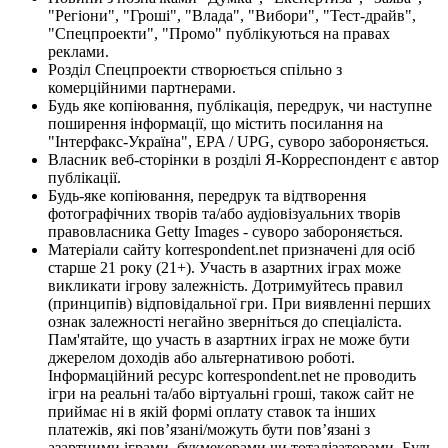
"Регіони", "Гроші", "Влада", "Вибори", "Тест-драйв",
"Спецпроекти", "Промо" публікуються на правах
реклами.
Розділ Спецпроекти створюється спільно з
комерційними партнерами.
Будь яке копіювання, публікація, передрук, чи наступне
поширення інформації, що містить посилання на
"Інтерфакс-Україна", EPA / UPG, суворо забороняється.
Власник веб-сторінки в розділі Я-Корреспондент є автор
публікації.
Будь-яке копіювання, передрук та відтворення
фотографічних творів та/або аудіовізуальних творів
правовласника Getty Images - суворо забороняється.
Матеріали сайту korrespondent.net призначені для осіб
старше 21 року (21+). Участь в азартних іграх може
викликати ігрову залежність. Дотримуйтесь правил
(принципів) відповідальної гри. При виявленні перших
ознак залежності негайно зверніться до спеціаліста.
Пам'ятайте, що участь в азартних іграх не може бути
джерелом доходів або альтернативою роботі.
Інформаційний ресурс korrespondent.net не проводить
ігри на реальні та/або віртуальні гроші, також сайт не
приймає ні в якій формі оплату ставок та інших
платежів, які пов’язані/можуть бути пов’язані з
азартними іграми, букмекерами чи тоталізаторами. Будь-