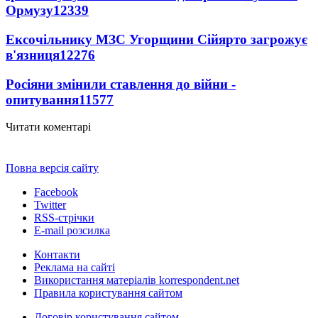
Ормузу
12339
Ексочільнику МЗС Угорщини Сійярто загрожує
в'язниця
12276
Росіяни змінили ставлення до війни -
опитування
11577
Читати коментарі
Повна версія сайту
Facebook
Twitter
RSS-стрічки
E-mail розсилка
Контакти
Реклама на сайті
Використання матеріалів korrespondent.net
Правила користування сайтом
Договір користування сайтом