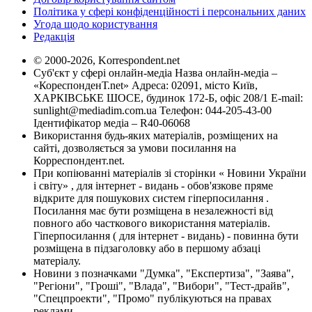
Політика у сфері конфіденційності і персональних даних
Угода щодо користування
Редакція
© 2000-2026, Korrespondent.net
Суб'єкт у сфері онлайн-медіа Назва онлайн-медіа –
«КореспонденТ.net» Адреса: 02091, місто Київ,
ХАРКІВСЬКЕ ШОСЕ, будинок 172-Б, офіс 208/1 E-mail:
sunlight@mediadim.com.ua
Телефон: 044-205-43-00
Ідентифікатор медіа – R40-06068
Використання будь-яких матеріалів, розміщених на
сайті, дозволяється за умови посилання на
Корреспондент.net.
При копіюванні матеріалів зі сторінки « Новини України
і світу» , для інтернет - видань - обов'язкове пряме
відкрите для пошукових систем гіперпосилання .
Посилання має бути розміщена в незалежності від
повного або часткового використання матеріалів.
Гіперпосилання ( для інтернет - видань) - повинна бути
розміщена в підзаголовку або в першому абзаці
матеріалу.
Новини з позначками "Думка", "Експертиза", "Заява",
"Регіони", "Гроші", "Влада", "Вибори", "Тест-драйв",
"Спецпроекти", "Промо" публікуються на правах
реклами.