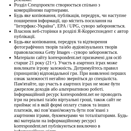
Розділ Спецпроекти створюється спільно з
комерційними партнерами.
Будь яке копіювання, публікація, передрук, чи наступне
поширення інформації, що містить посилання на
"Інтерфакс-Україна", EPA / UPG, суворо забороняється.
Власник веб-сторінки в розділі Я-Корреспондент є автор
публікації.
Будь-яке копіювання, передрук та відтворення
фотографічних творів та/або аудіовізуальних творів
правовласника Getty Images - суворо забороняється.
Матеріали сайту korrespondent.net призначені для осіб
старше 21 року (21+). Участь в азартних іграх може
викликати ігрову залежність. Дотримуйтесь правил
(принципів) відповідальної гри. При виявленні перших
ознак залежності негайно зверніться до спеціаліста.
Пам'ятайте, що участь в азартних іграх не може бути
джерелом доходів або альтернативою роботі.
Інформаційний ресурс korrespondent.net не проводить
ігри на реальні та/або віртуальні гроші, також сайт не
приймає ні в якій формі оплату ставок та інших
платежів, які пов’язані/можуть бути пов’язані з
азартними іграми, букмекерами чи тоталізаторами. Будь-
які матеріали на інформаційному ресурсі
korrespondent.net публікуються виключно в