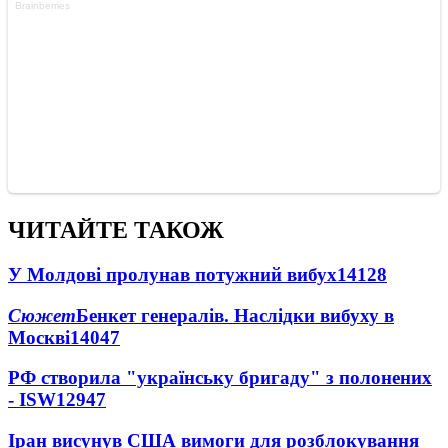
ЧИТАЙТЕ ТАКОЖ
У Молдові пролунав потужний вибух
14128
Сюжет
Бенкет генералів. Наслідки вибуху в
Москві
14047
РФ створила "українську бригаду" з полонених
- ISW
12947
Іран висунув США вимоги для розблокування