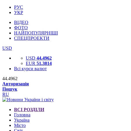
РУС
УКР
ВІДЕО
ФОТО
НАЙПОПУЛЯРНІШІ
СПЕЦПРОЕКТИ
USD
USD
44.4962
EUR
51.3814
Всі курси валют
44.4962
Авторизація
Пошук
RU
ВСІ РОЗДІЛИ
Головна
Україна
Місто
Світ