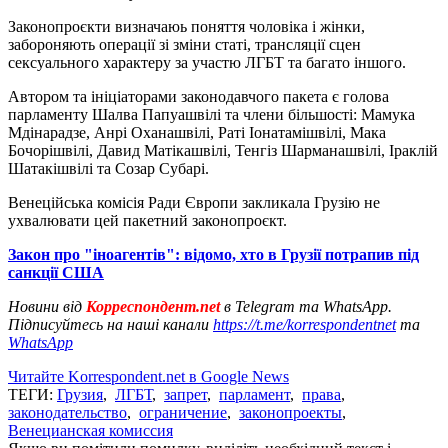
Законопроєкти визначаюь поняття чоловіка і жінки,
забороняють операції зі зміни статі, трансляції сцен
сексуального характеру за участю ЛГБТ та багато іншого.
Автором та ініціаторами законодавчого пакета є голова
парламенту Шалва Папуашвілі та члени більшості: Мамука
Мдінарадзе, Анрі Оханашвілі, Раті Іонатамішвілі, Мака
Бочорішвілі, Давид Матікашвілі, Тенгіз Шарманашвілі, Іраклій
Шатакішвілі та Созар Субарі.
Венеційська комісія Ради Європи закликала Грузію не
ухвалювати цей пакетний законопроєкт.
Закон про "іноагентів": відомо, хто в Грузії потрапив під
санкції США
Новини від
Корреспондент.net
в Telegram та WhatsApp.
Підписуйтесь на наші канали
https://t.me/korrespondentnet
та
WhatsApp
Читайте Korrespondent.net в Google News
ТЕГИ:
Грузия
,
ЛГБТ
,
запрет
,
парламент
,
права
,
законодательство
,
ограничение
,
законопроекты
,
Венецианская комиссия