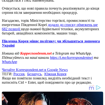
складається з 1402 найменувань.
Очікується, що нові правила почнуть реалізовувати до кінця
серпня після завершення необхідних процедур.
Нагадаємо, торік Міністерство торгівлі, промисловості та
енергетики Південної Кореї
додало до списку обмежень ще
682 позиції
щодо важкої будівельної техніки, акумуляторних
батарей, авіаційних компонентів, машин тощо.
Південна Корея міняє політику: чи збільшиться допомога
Україні
Новини від
Корреспондент.net
в Telegram та WhatsApp.
Підписуйтесь на наші канали
https://t.me/korrespondentnet
та
WhatsApp
Читайте Korrespondent.net в Google News
ТЕГИ:
Россия
,
Беларусь
,
Южная Корея
Якщо ви помітили помилку, виділіть необхідний текст і
натисніть Ctrl + Enter, щоб повідомити про це редакцію.