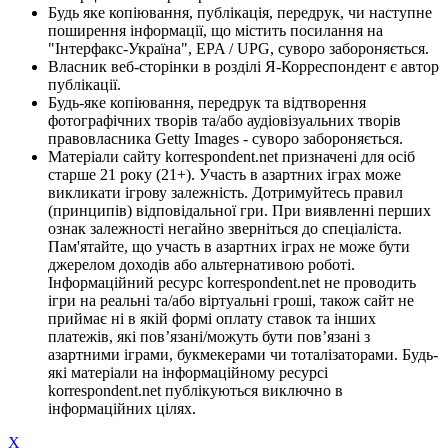
Будь яке копіювання, публікація, передрук, чи наступне
поширення інформації, що містить посилання на
"Інтерфакс-Україна", EPA / UPG, суворо забороняється.
Власник веб-сторінки в розділі Я-Корреспондент є автор
публікації.
Будь-яке копіювання, передрук та відтворення
фотографічних творів та/або аудіовізуальних творів
правовласника Getty Images - суворо забороняється.
Матеріали сайту korrespondent.net призначені для осіб
старше 21 року (21+). Участь в азартних іграх може
викликати ігрову залежність. Дотримуйтесь правил
(принципів) відповідальної гри. При виявленні перших
ознак залежності негайно зверніться до спеціаліста.
Пам'ятайте, що участь в азартних іграх не може бути
джерелом доходів або альтернативою роботі.
Інформаційний ресурс korrespondent.net не проводить
ігри на реальні та/або віртуальні гроші, також сайт не
приймає ні в якій формі оплату ставок та інших
платежів, які пов’язані/можуть бути пов’язані з
азартними іграми, букмекерами чи тоталізаторами. Будь-
які матеріали на інформаційному ресурсі
korrespondent.net публікуються виключно в
інформаційних цілях.
X