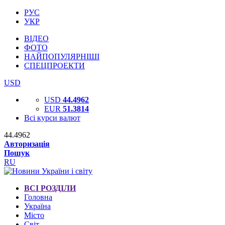
РУС
УКР
ВІДЕО
ФОТО
НАЙПОПУЛЯРНІШІ
СПЕЦПРОЕКТИ
USD
USD
44.4962
EUR
51.3814
Всі курси валют
44.4962
Авторизація
Пошук
RU
ВСІ РОЗДІЛИ
Головна
Україна
Місто
Світ