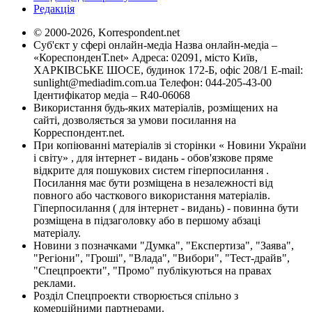
Редакція
© 2000-2026, Korrespondent.net
Суб'єкт у сфері онлайн-медіа Назва онлайн-медіа –
«КореспонденТ.net» Адреса: 02091, місто Київ,
ХАРКІВСЬКЕ ШОСЕ, будинок 172-Б, офіс 208/1 E-mail:
sunlight@mediadim.com.ua
Телефон: 044-205-43-00
Ідентифікатор медіа – R40-06068
Використання будь-яких матеріалів, розміщених на
сайті, дозволяється за умови посилання на
Корреспондент.net.
При копіюванні матеріалів зі сторінки « Новини України
і світу» , для інтернет - видань - обов'язкове пряме
відкрите для пошукових систем гіперпосилання .
Посилання має бути розміщена в незалежності від
повного або часткового використання матеріалів.
Гіперпосилання ( для інтернет - видань) - повинна бути
розміщена в підзаголовку або в першому абзаці
матеріалу.
Новини з позначками "Думка", "Експертиза", "Заява",
"Регіони", "Гроші", "Влада", "Вибори", "Тест-драйв",
"Спецпроекти", "Промо" публікуються на правах
реклами.
Розділ Спецпроекти створюється спільно з
комерційними партнерами.