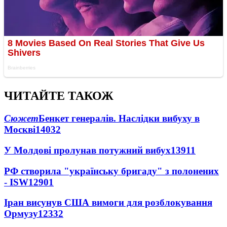
ЧИТАЙТЕ ТАКОЖ
Сюжет
Бенкет генералів. Наслідки вибуху в
Москві
14032
У Молдові пролунав потужний вибух
13911
РФ створила "українську бригаду" з полонених
- ISW
12901
Іран висунув США вимоги для розблокування
Ормузу
12332