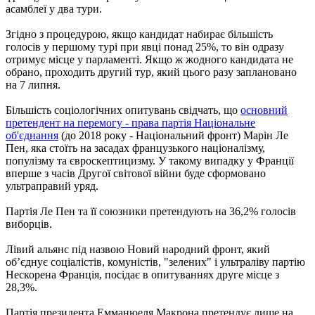
асамблеї у два тури.
Згідно з процедурою, якщо кандидат набирає більшість
голосів у першому турі при явці понад 25%, то він одразу
отримує місце у парламенті. Якщо ж жодного кандидата не
обрано, проходить другий тур, який цього разу заплановано
на 7 липня.
Більшість соціологічних опитувань свідчать, що
основний
претендент на перемогу - права партія Національне
об'єднання
(до 2018 року - Національний фронт) Марін Ле
Пен, яка стоїть на засадах французького націоналізму,
популізму та євроскептицизму. У такому випадку у Франції
вперше з часів Другої світової війни буде сформовано
ультраправий уряд.
Партія Ле Пен та її союзники претендують на 36,2% голосів
виборців.
Лівий альянс під назвою Новий народний фронт, який
об’єднує соціалістів, комуністів, "зелених" і ультраліву партію
Нескорена Франція, посідає в опитуваннях друге місце з
28,3%.
Партія президента Емманюеля Макрона претендує лише на