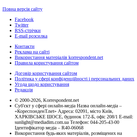
Повна версія сайту
Facebook
Twitter
RSS-стрічки
E-mail розсилка
Контакти
Реклама на сайті
Використання матеріалів korrespondent.net
Правила користування сайтом
Договір користування сайтом
Політика у сфері конфіденційності і персональних даних
Угода щодо користування
Редакція
© 2000-2026, Korrespondent.net
Суб'єкт у сфері онлайн-медіа Назва онлайн-медіа –
«КореспонденТ.net» Адреса: 02091, місто Київ,
ХАРКІВСЬКЕ ШОСЕ, будинок 172-Б, офіс 208/1 E-mail:
sunlight@mediadim.com.ua
Телефон: 044-205-43-00
Ідентифікатор медіа – R40-06068
Використання будь-яких матеріалів, розміщених на