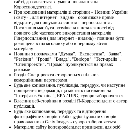
сайті, дозволяється за умови посилання на
Корреспондент.net.
При копіюванні матеріалів зі сторінки « Новини України
і світу» , для інтернет - видань - обов'язкове пряме
відкрите для пошукових систем гіперпосилання .
Посилання має бути розміщена в незалежності від
повного або часткового використання матеріалів.
Гіперпосилання ( для інтернет - видань) - повинна бути
розміщена в підзаголовку або в першому абзаці
матеріалу.
Новини з позначками "Думка", "Експертиза", "Заява",
"Регіони", "Гроші", "Влада", "Вибори", "Тест-драйв",
"Спецпроекти", "Промо" публікуються на правах
реклами.
Розділ Спецпроекти створюється спільно з
комерційними партнерами.
Будь яке копіювання, публікація, передрук, чи наступне
поширення інформації, що містить посилання на
"Інтерфакс-Україна", EPA / UPG, суворо забороняється.
Власник веб-сторінки в розділі Я-Корреспондент є автор
публікації.
Будь-яке копіювання, передрук та відтворення
фотографічних творів та/або аудіовізуальних творів
правовласника Getty Images - суворо забороняється.
Матеріали сайту korrespondent.net призначені для осіб