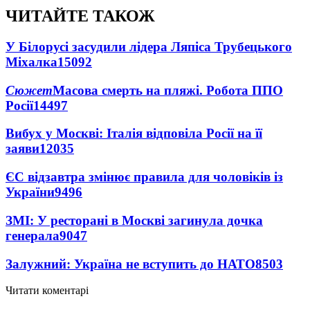
ЧИТАЙТЕ ТАКОЖ
У Білорусі засудили лідера Ляпіса Трубецького
Міхалка
15092
Сюжет
Масова смерть на пляжі. Робота ППО
Росії
14497
Вибух у Москві: Італія відповіла Росії на її
заяви
12035
ЄС відзавтра змінює правила для чоловіків із
України
9496
ЗМІ: У ресторані в Москві загинула дочка
генерала
9047
Залужний: Україна не вступить до НАТО
8503
Читати коментарі