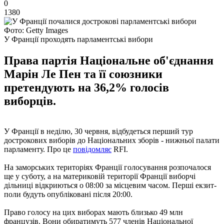
0
1380
Фото: Getty Images
У Франції проходять парламентські вибори
Права партія Національне об'єднання
Марін Ле Пен та її союзники
претендують на 36,2% голосів
виборців.
У Франції в неділю, 30 червня, відбудеться перший тур
дострокових виборів до Національних зборів - нижньої палати
парламенту. Про це
повідомляє
RFI.
На заморських територіях Франції голосування розпочалося
ще у суботу, а на материковій території Франції виборчі
дільниці відкриються о 08:00 за місцевим часом. Перші екзит-
поли будуть опубліковані після 20:00.
Право голосу на цих виборах мають близько 49 млн
французів. Вони обиратимуть 577 членів Національної