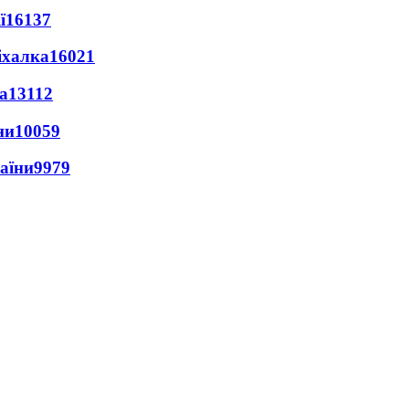
ї
16137
іхалка
16021
а
13112
ни
10059
раїни
9979