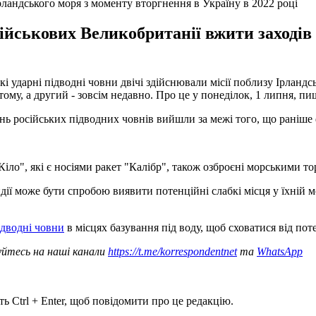
Ірландського моря з моменту вторгнення в Україну в 2022 році
йськових Великобританії вжити заходів 
 ударні підводні човни двічі здійснювали місії поблизу Ірландсь
тому, а другий - зовсім недавно. Про це у понеділок, 1 липня, п
 російських підводних човнів вийшли за межі того, що раніше ф
Кіло", які є носіями ракет "Калібр", також озброєні морськими т
ндії може бути спробою виявити потенційні слабкі місця у їхній 
ідводні човни
в місцях базування під воду, щоб сховатися від по
уйтесь на наші канали
https://t.me/korrespondentnet
та
WhatsApp
ь Ctrl + Enter, щоб повідомити про це редакцію.