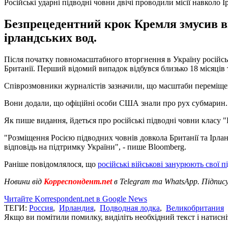
Російські ударні підводні човни двічі проводили місії навколо 
Безпрецедентний крок Кремля змусив ві
ірландських вод.
Після початку повномасштабного вторгнення в Україну російські
Британії. Перший відомий випадок відбувся близько 18 місяців 
Співрозмовники журналістів зазначили, що масштаби переміщень
Вони додали, що офіційні особи США знали про рух субмарин.
Як пише видання, йдеться про російські підводні човни класу "
"Розміщення Росією підводних човнів довкола Британії та Ірла
відповідь на підтримку України", - пише Bloomberg.
Раніше повідомлялося, що
російські військові занурюють свої п
Новини від
Корреспондент.net
в Telegram та WhatsApp. Підпис
Читайте Korrespondent.net в Google News
ТЕГИ:
Россия
,
Ирландия
,
Подводная лодка
,
Великобритания
Якщо ви помітили помилку, виділіть необхідний текст і натисніт