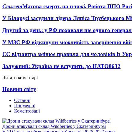
Сюжет
Масова смерть на пляжі. Робота ППО Росі
У Білорусі засудили лідера Ляпіса Трубецького М
Другий за день: у РФ поховали ще одного генерал
У МЗС РФ відкинули можливість завершення вій
ЄС відзавтра змінює правила для чоловіків із Ук
Залужний: Україна не вступить до НАТО
8632
Читати коментарі
Новини світу
Останні
Популярні
Коментовані
Дрони атакували склад Wildberries у Єкатеринбурзі
НАТО назвав обсяг допомоги Києву на 2026-2027 роки