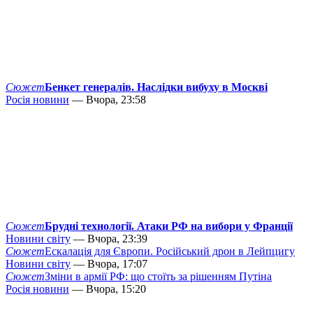
Сюжет
Бенкет генералів. Наслідки вибуху в Москві
Росія новини
— Вчора, 23:58
Сюжет
Брудні технології. Атаки РФ на вибори у Франції
Новини світу
— Вчора, 23:39
Сюжет
Ескалація для Європи. Російський дрон в Лейпцигу
Новини світу
— Вчора, 17:07
Сюжет
Зміни в армії РФ: що стоїть за рішенням Путіна
Росія новини
— Вчора, 15:20