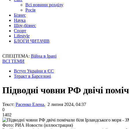
Всі новини розділу
Росія
Бізнес
Наука
Шоу-бізнес
Спорт
Lifestyle
БЛОГИ ЧИТАЧІВ
СПЕЦТЕМА:
Війна в Ірані
ВСІ ТЕМИ
Вступ України в ЄС
Теракт в Барселоні
Підводні човни РФ двічі помі
Текст:
Расенко Елена
, 2 липня 2024, 04:37
0
1402
Фото: РИА Новости (иллюстрация)