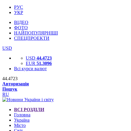
РУС
УКР
ВІДЕО
ФОТО
НАЙПОПУЛЯРНІШІ
СПЕЦПРОЕКТИ
USD
USD
44.4723
EUR
51.3096
Всі курси валют
44.4723
Авторизація
Пошук
RU
ВСІ РОЗДІЛИ
Головна
Україна
Місто
Світ