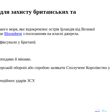
для захисту британських та
кого моря, яке відокремлює острів Ірландія від Великої
ише
Bloomberg
з посиланням на власні джерела.
іксували у Британії.
орпедами й мінами.
морській обороні або спробою залякати Сполучене Королівство у
тенційних ударів ЗСУ.