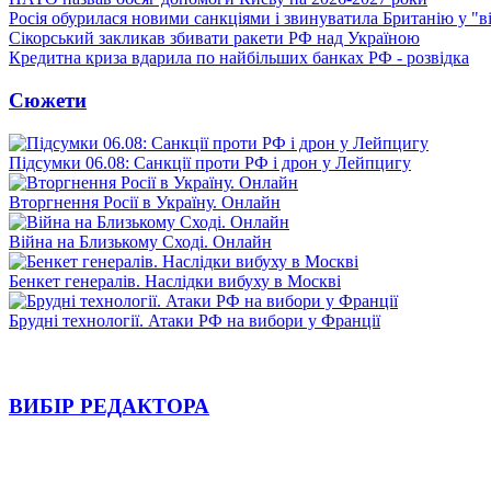
Росія обурилася новими санкціями і звинуватила Британію у "в
Сікорський закликав збивати ракети РФ над Україною
Кредитна криза вдарила по найбільших банках РФ - розвідка
Сюжети
Підсумки 06.08: Санкції проти РФ і дрон у Лейпцигу
Вторгнення Росії в Україну. Онлайн
Війна на Близькому Сході. Онлайн
Бенкет генералів. Наслідки вибуху в Москві
Брудні технології. Атаки РФ на вибори у Франції
ВИБІР РЕДАКТОРА