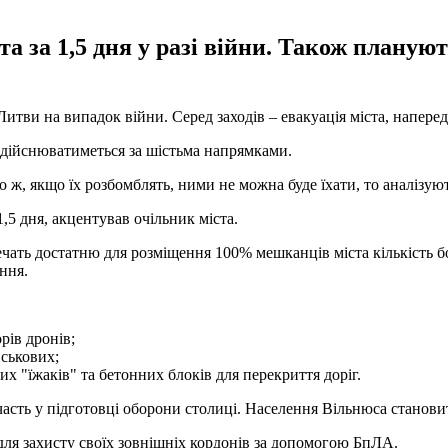
а за 1,5 дня у разі війни. Також планую
тви на випадок війни. Серед заходів – евакуація міста, напере
здійснюватиметься за шістьма напрямками.
бо ж, якщо їх розбомблять, ними не можна буде їхати, то аналізую
1,5 дня, акцентував очільник міста.
чать достатню для розміщення 100% мешканців міста кількість б
ння.
рів дронів;
йськових;
их "їжаків" та бетонних блоків для перекриття доріг.
асть у підготовці оборони столиці. Населення Вільнюса становит
ля захисту своїх зовнішніх кордонів за допомогою БпЛА.