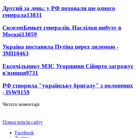
Другий за день: у РФ поховали ще одного
генерала
13831
Сюжет
Бенкет генералів. Наслідки вибуху в
Москві
13059
Україна поставила Путіна перед дилемою -
ЗМІ
10463
Ексочільнику МЗС Угорщини Сійярто загрожує
в'язниця
9731
РФ створила "українську бригаду" з полонених
- ISW
9159
Читати коментарі
Повна версія сайту
Facebook