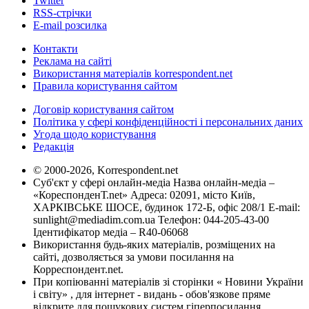
Twitter
RSS-стрічки
E-mail розсилка
Контакти
Реклама на сайті
Використання матеріалів korrespondent.net
Правила користування сайтом
Договір користування сайтом
Політика у сфері конфіденційності і персональних даних
Угода щодо користування
Редакція
© 2000-2026, Korrespondent.net
Суб'єкт у сфері онлайн-медіа Назва онлайн-медіа –
«КореспонденТ.net» Адреса: 02091, місто Київ,
ХАРКІВСЬКЕ ШОСЕ, будинок 172-Б, офіс 208/1 E-mail:
sunlight@mediadim.com.ua
Телефон: 044-205-43-00
Ідентифікатор медіа – R40-06068
Використання будь-яких матеріалів, розміщених на
сайті, дозволяється за умови посилання на
Корреспондент.net.
При копіюванні матеріалів зі сторінки « Новини України
і світу» , для інтернет - видань - обов'язкове пряме
відкрите для пошукових систем гіперпосилання .