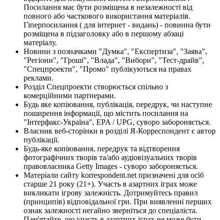
Посилання має бути розміщена в незалежності від
повного або часткового використання матеріалів.
Гіперпосилання ( для інтернет - видань) - повинна бути
розміщена в підзаголовку або в першому абзаці
матеріалу.
Новини з позначками "Думка", "Експертиза", "Заява",
"Регіони", "Гроші", "Влада", "Вибори", "Тест-драйв",
"Спецпроекти", "Промо" публікуються на правах
реклами.
Розділ Спецпроекти створюється спільно з
комерційними партнерами.
Будь яке копіювання, публікація, передрук, чи наступне
поширення інформації, що містить посилання на
"Інтерфакс-Україна", EPA / UPG, суворо забороняється.
Власник веб-сторінки в розділі Я-Корреспондент є автор
публікації.
Будь-яке копіювання, передрук та відтворення
фотографічних творів та/або аудіовізуальних творів
правовласника Getty Images - суворо забороняється.
Матеріали сайту korrespondent.net призначені для осіб
старше 21 року (21+). Участь в азартних іграх може
викликати ігрову залежність. Дотримуйтесь правил
(принципів) відповідальної гри. При виявленні перших
ознак залежності негайно зверніться до спеціаліста.
Пам'ятайте, що участь в азартних іграх не може бути