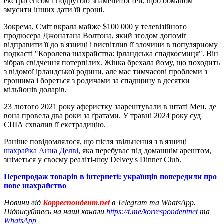
екстрасенсом і подругою знаменитостей, щоб обманом
змусити інших дати їй гроші.
Зокрема, Сміт вкрала майже $100 000 у телевізійного
продюсера Джонатана Волтона, який згодом допоміг
відправити її до в'язниці і висвітлив її злочини в популярному
подкасті "Королева шахрайства: ірландська спадкоємиця". Він
зібрав свідчення потерпілих. Жінка брехала йому, що походить
з відомої ірландської родини, але має тимчасові проблеми з
грошима і бореться з родичами за спадщину в десятки
мільйонів доларів.
23 лютого 2021 року аферистку заарештували в штаті Мен, де
вона провела два роки за ґратами. У травні 2024 року суд
США схвалив її екстрадицію.
Раніше повідомлялося, що після звільнення з в'язниці
шахрайка Анна Делві
, яка перебуває під домашнім арештом,
зніметься у своєму реаліті-шоу Delvey's Dinner Club.
Перепродаж товарів в інтернеті: українців попередили про
нове шахрайство
Новини від
Корреспондент.net
в Telegram та WhatsApp.
Підписуйтесь на наші канали
https://t.me/korrespondentnet
та
WhatsApp