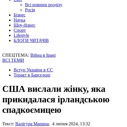
Всі новини розділу
Росія
Бізнес
Наука
Шоу-бізнес
Спорт
Lifestyle
БЛОГИ ЧИТАЧІВ
СПЕЦТЕМА:
Війна в Ірані
ВСІ ТЕМИ
Вступ України в ЄС
Теракт в Барселоні
США вислали жінку, яка
прикидалася ірландською
спадкоємицею
Текст:
Валігура Марина
, 4 липня 2024, 13:32