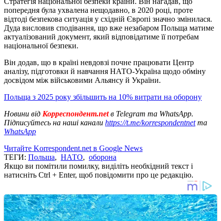
Стратегія національної безпеки країни. Він нагадав, що
попередня була ухвалена нещодавно, в 2020 році, проте
відтоді безпекова ситуація у східній Європі значно змінилася.
Дуда висловив сподівання, що вже незабаром Польща матиме
актуалізований документ, який відповідатиме її потребам
національної безпеки.
Він додав, що в країні невдовзі почне працювати Центр
аналізу, підготовки й навчання НАТО-Україна щодо обміну
досвідом між військовими Альянсу й України.
Польща з 2025 року збільшить на 10% витрати на оборону
Новини від
Корреспондент.net
в Telegram та WhatsApp.
Підписуйтесь на наші канали
https://t.me/korrespondentnet
та
WhatsApp
Читайте Korrespondent.net в Google News
ТЕГИ:
Польша
,
НАТО
,
оборона
Якщо ви помітили помилку, виділіть необхідний текст і
натисніть Ctrl + Enter, щоб повідомити про це редакцію.