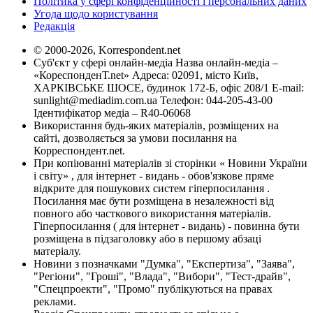
Політика у сфері конфіденційності і персональних даних
Угода щодо користування
Редакція
© 2000-2026, Korrespondent.net
Суб'єкт у сфері онлайн-медіа Назва онлайн-медіа –
«КореспонденТ.net» Адреса: 02091, місто Київ,
ХАРКІВСЬКЕ ШОСЕ, будинок 172-Б, офіс 208/1 E-mail:
sunlight@mediadim.com.ua
Телефон: 044-205-43-00
Ідентифікатор медіа – R40-06068
Використання будь-яких матеріалів, розміщених на
сайті, дозволяється за умови посилання на
Корреспондент.net.
При копіюванні матеріалів зі сторінки « Новини України
і світу» , для інтернет - видань - обов'язкове пряме
відкрите для пошукових систем гіперпосилання .
Посилання має бути розміщена в незалежності від
повного або часткового використання матеріалів.
Гіперпосилання ( для інтернет - видань) - повинна бути
розміщена в підзаголовку або в першому абзаці
матеріалу.
Новини з позначками "Думка", "Експертиза", "Заява",
"Регіони", "Гроші", "Влада", "Вибори", "Тест-драйв",
"Спецпроекти", "Промо" публікуються на правах
реклами.