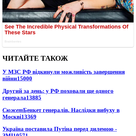
ЧИТАЙТЕ ТАКОЖ
У МЗС РФ відкинули можливість завершення
війни
15000
Другий за день: у РФ поховали ще одного
генерала
13885
Сюжет
Бенкет генералів. Наслідки вибуху в
Москві
13369
Україна поставила Путіна перед дилемою -
ЗМІ
10571