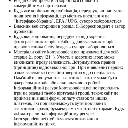
Розділ Спецпроекти створюється спільно з
комерційними партнерами.
Будь яке копіювання, публікація, передрук, чи наступне
поширення інформації, що містить посилання на
"Інтерфакс-Україна", EPA / UPG, суворо забороняється.
Власник веб-сторінки в розділі Я-Корреспондент є автор
публікації.
Будь-яке копіювання, передрук та відтворення
фотографічних творів та/або аудіовізуальних творів
правовласника Getty Images - суворо забороняється.
Матеріали сайту korrespondent.net призначені для осіб
старше 21 року (21+). Участь в азартних іграх може
викликати ігрову залежність. Дотримуйтесь правил
(принципів) відповідальної гри. При виявленні перших
ознак залежності негайно зверніться до спеціаліста.
Пам'ятайте, що участь в азартних іграх не може бути
джерелом доходів або альтернативою роботі.
Інформаційний ресурс korrespondent.net не проводить
ігри на реальні та/або віртуальні гроші, також сайт не
приймає ні в якій формі оплату ставок та інших
платежів, які пов’язані/можуть бути пов’язані з
азартними іграми, букмекерами чи тоталізаторами. Будь-
які матеріали на інформаційному ресурсі
korrespondent.net публікуються виключно в
інформаційних цілях.