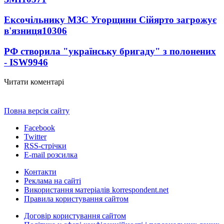
Ексочільнику МЗС Угорщини Сійярто загрожує
в'язниця
10306
РФ створила "українську бригаду" з полонених
- ISW
9946
Читати коментарі
Повна версія сайту
Facebook
Twitter
RSS-стрічки
E-mail розсилка
Контакти
Реклама на сайті
Використання матеріалів korrespondent.net
Правила користування сайтом
Договір користування сайтом