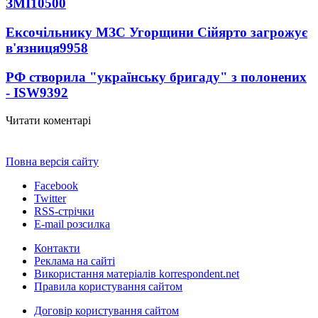
ЗМІ
10500
Ексочільнику МЗС Угорщини Сійярто загрожує
в'язниця
9958
РФ створила "українську бригаду" з полонених
- ISW
9392
Читати коментарі
Повна версія сайту
Facebook
Twitter
RSS-стрічки
E-mail розсилка
Контакти
Реклама на сайті
Використання матеріалів korrespondent.net
Правила користування сайтом
Договір користування сайтом