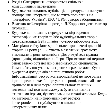
Розділ Спецпроекти створюється спільно з
комерційними партнерами.
Будь яке копіювання, публікація, передрук, чи наступне
поширення інформації, що містить посилання на
"Інтерфакс-Україна", EPA / UPG, суворо забороняється.
Власник веб-сторінки в розділі Я-Корреспондент є автор
публікації.
Будь-яке копіювання, передрук та відтворення
фотографічних творів та/або аудіовізуальних творів
правовласника Getty Images - суворо забороняється.
Матеріали сайту korrespondent.net призначені для осіб
старше 21 року (21+). Участь в азартних іграх може
викликати ігрову залежність. Дотримуйтесь правил
(принципів) відповідальної гри. При виявленні перших
ознак залежності негайно зверніться до спеціаліста.
Пам'ятайте, що участь в азартних іграх не може бути
джерелом доходів або альтернативою роботі.
Інформаційний ресурс korrespondent.net не проводить
ігри на реальні та/або віртуальні гроші, також сайт не
приймає ні в якій формі оплату ставок та інших
платежів, які пов’язані/можуть бути пов’язані з
азартними іграми, букмекерами чи тоталізаторами. Будь-
які матеріали на інформаційному ресурсі
korrespondent.net публікуються виключно в
інформаційних цілях.