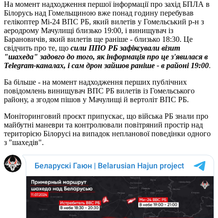
На момент надходження першої інформації про захід БПЛА в
Білорусь над Гомельщиною вже понад годину перебував
гелікоптер Мі-24 ВПС РБ, який вилетів у Гомельський р-н з
аеродрому Мачулищі близько 19:00, і винищувач із
Барановичів, який вилетів ще раніше - близько 18:30. Це
свідчить про те, що
сили ППО РБ зафіксували візит
"шахеда" задовго до того, як інформація про це з'явилася в
Telegram-каналах, і сам дрон зайшов раніше - в районі 19:00
.
Ба більше - на момент надходження перших публічних
повідомлень винищувач ВПС РБ вилетів із Гомельського
району, а згодом пішов у Мачулищі й вертоліт ВПС РБ.
Моніторинговий проєкт припускає, що війська РБ знали про
майбутні маневри та контролювали повітряний простір над
територією Білорусі на випадок непланової поведінки одного
з "шахедів".