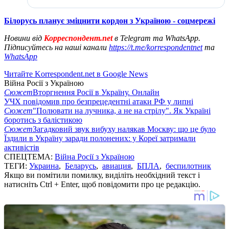
Білорусь планує зміцнити кордон з Україною - соцмережі
Новини від
Корреспондент.net
в Telegram та WhatsApp.
Підписуйтесь на наші канали
https://t.me/korrespondentnet
та
WhatsApp
Читайте Korrespondent.net в Google News
Війна Росії з Україною
Сюжет
Вторгнення Росії в Україну. Онлайн
УЧХ повідомив про безпрецедентні атаки РФ у липні
Сюжет
"Полювати на лучника, а не на стрілу". Як Україні
боротись з балістикою
Сюжет
Загадковий звук вибуху налякав Москву: що це було
Їздили в Україну заради полонених: у Кореї затримали
активістів
СПЕЦТЕМА:
Війна Росії з Україною
ТЕГИ:
Украина
,
Беларусь
,
авиация
,
БПЛА
,
беспилотник
Якщо ви помітили помилку, виділіть необхідний текст і
натисніть Ctrl + Enter, щоб повідомити про це редакцію.