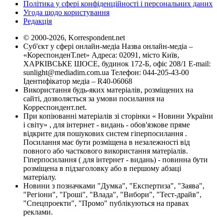
Політика у сфері конфіденційності і персональних даних
Угода щодо користування
Редакція
© 2000-2026, Korrespondent.net
Суб'єкт у сфері онлайн-медіа Назва онлайн-медіа –
«КореспонденТ.net» Адреса: 02091, місто Київ,
ХАРКІВСЬКЕ ШОСЕ, будинок 172-Б, офіс 208/1 E-mail:
sunlight@mediadim.com.ua
Телефон: 044-205-43-00
Ідентифікатор медіа – R40-06068
Використання будь-яких матеріалів, розміщених на
сайті, дозволяється за умови посилання на
Корреспондент.net.
При копіюванні матеріалів зі сторінки « Новини України
і світу» , для інтернет - видань - обов'язкове пряме
відкрите для пошукових систем гіперпосилання .
Посилання має бути розміщена в незалежності від
повного або часткового використання матеріалів.
Гіперпосилання ( для інтернет - видань) - повинна бути
розміщена в підзаголовку або в першому абзаці
матеріалу.
Новини з позначками "Думка", "Експертиза", "Заява",
"Регіони", "Гроші", "Влада", "Вибори", "Тест-драйв",
"Спецпроекти", "Промо" публікуються на правах
реклами.