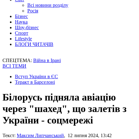
Всі новини розділу
Росія
Бізнес
Наука
Шоу-бізнес
Спорт
Lifestyle
БЛОГИ ЧИТАЧІВ
СПЕЦТЕМА:
Війна в Ірані
ВСІ ТЕМИ
Вступ України в ЄС
Теракт в Барселоні
Білорусь підняла авіацію
через "шахед", що залетів з
України - соцмережі
Текст:
Максим Липчанський
, 12 липня 2024, 13:42