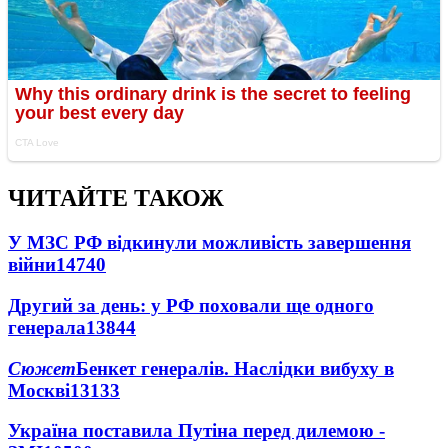
ЧИТАЙТЕ ТАКОЖ
У МЗС РФ відкинули можливість завершення
війни
14740
Другий за день: у РФ поховали ще одного
генерала
13844
Сюжет
Бенкет генералів. Наслідки вибуху в
Москві
13133
Україна поставила Путіна перед дилемою -