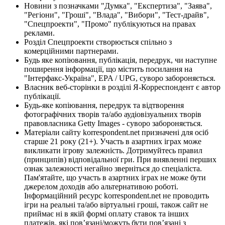
Новини з позначками "Думка", "Експертиза", "Заява",
"Регіони", "Гроші", "Влада", "Вибори", "Тест-драйв",
"Спецпроекти", "Промо" публікуються на правах
реклами.
Розділ Спецпроекти створюється спільно з
комерційними партнерами.
Будь яке копіювання, публікація, передрук, чи наступне
поширення інформації, що містить посилання на
"Інтерфакс-Україна", EPA / UPG, суворо забороняється.
Власник веб-сторінки в розділі Я-Корреспондент є автор
публікації.
Будь-яке копіювання, передрук та відтворення
фотографічних творів та/або аудіовізуальних творів
правовласника Getty Images - суворо забороняється.
Матеріали сайту korrespondent.net призначені для осіб
старше 21 року (21+). Участь в азартних іграх може
викликати ігрову залежність. Дотримуйтесь правил
(принципів) відповідальної гри. При виявленні перших
ознак залежності негайно зверніться до спеціаліста.
Пам'ятайте, що участь в азартних іграх не може бути
джерелом доходів або альтернативою роботі.
Інформаційний ресурс korrespondent.net не проводить
ігри на реальні та/або віртуальні гроші, також сайт не
приймає ні в якій формі оплату ставок та інших
платежів, які пов’язані/можуть бути пов’язані з