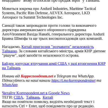
нещодавно "знову оголосили про продаж зброї" у Тайвань.
Мовиться зокрема про Anduril Industries, Maritime Tactical
Systems, Pacific Rim Defense, AEVEX Aerospace, LKD
Aerospace та Summit Technologies Inc.
Санкції також запровадили проти голови та виконавчого
директора американського оборонного підрядника
AeroVironment Вахіда Навабі, генерального директора Anduril
Браяна Шімпфа та ще трьох високопосадовців цих компаній.
Нагадаємо,
Китай пригрозив "розчавити" незалежність
Тайваню
. За словами китайського міністра, армія КНР діятиме
"рішуче", щоб запобігти незалежності острова.
Байден допускає втручання армії США у разі вторгнення КНР
на Тайвань
Новини від
Корреспондент.net
в Telegram та WhatsApp.
Підписуйтесь на наші канали
https://t.me/korrespondentnet
та
WhatsApp
Читайте Korrespondent.net в Google News
ТЕГИ:
США
,
Тайвань
,
Китай
Якщо ви помітили помилку, виділіть необхідний текст і
натисніть Ctrl + Enter, щоб повідомити про це редакцію.