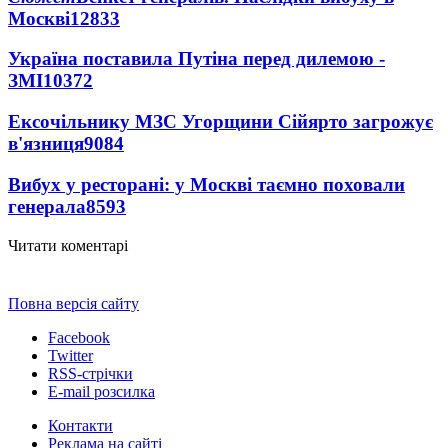
Москві
12833
Україна поставила Путіна перед дилемою -
ЗМІ
10372
Ексочільнику МЗС Угорщини Сійярто загрожує
в'язниця
9084
Вибух у ресторані: у Москві таємно поховали
генерала
8593
Читати коментарі
Повна версія сайту
Facebook
Twitter
RSS-стрічки
E-mail розсилка
Контакти
Реклама на сайті