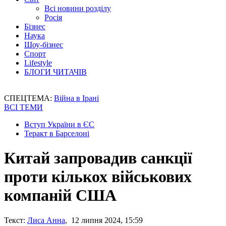
Всі новини розділу
Росія
Бізнес
Наука
Шоу-бізнес
Спорт
Lifestyle
БЛОГИ ЧИТАЧІВ
СПЕЦТЕМА:
Війна в Ірані
ВСІ ТЕМИ
Вступ України в ЄС
Теракт в Барселоні
Китай запровадив санкції
проти кількох військових
компаній США
Текст:
Лиса Анна
, 12 липня 2024, 15:59