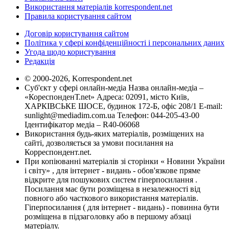
Використання матеріалів korrespondent.net
Правила користування сайтом
Договір користування сайтом
Політика у сфері конфіденційності і персональних даних
Угода щодо користування
Редакція
© 2000-2026, Korrespondent.net
Суб'єкт у сфері онлайн-медіа Назва онлайн-медіа –
«КореспонденТ.net» Адреса: 02091, місто Київ,
ХАРКІВСЬКЕ ШОСЕ, будинок 172-Б, офіс 208/1 E-mail:
sunlight@mediadim.com.ua
Телефон: 044-205-43-00
Ідентифікатор медіа – R40-06068
Використання будь-яких матеріалів, розміщених на
сайті, дозволяється за умови посилання на
Корреспондент.net.
При копіюванні матеріалів зі сторінки « Новини України
і світу» , для інтернет - видань - обов'язкове пряме
відкрите для пошукових систем гіперпосилання .
Посилання має бути розміщена в незалежності від
повного або часткового використання матеріалів.
Гіперпосилання ( для інтернет - видань) - повинна бути
розміщена в підзаголовку або в першому абзаці
матеріалу.