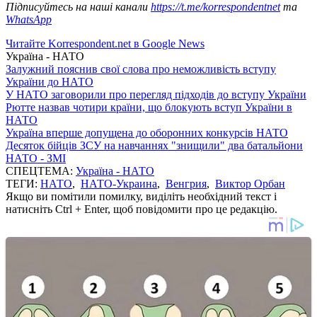
Підписуйтесь на наші канали
https://t.me/korrespondentnet
та
WhatsApp
Читайте Korrespondent.net в Google News
Україна - НАТО
Залужний пояснив свої слова про неможливість вступу
України до НАТО
У НАТО заговорили про перегляд підходів до вступу України
Рютте назвав чотири країни, що блокують вступ України в
НАТО
Україна вперше допущена до оборонних конкурсів НАТО
Десяток бійців ЗСУ на навчаннях "знищили" два батальйони
НАТО - ЗМІ
СПЕЦТЕМА:
Україна - НАТО
ТЕГИ:
НАТО
,
НАТО-Украина
,
Венгрия
,
Виктор Орбан
Якщо ви помітили помилку, виділіть необхідний текст і
натисніть Ctrl + Enter, щоб повідомити про це редакцію.