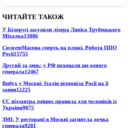
ЧИТАЙТЕ ТАКОЖ
У Білорусі засудили лідера Ляпіса Трубецького
Міхалка
15886
Сюжет
Масова смерть на пляжі. Робота ППО
Росії
15755
Другий за день: у РФ поховали ще одного
генерала
12467
Вибух у Москві: Італія відповіла Росії на її
заяви
12225
ЄС відзавтра змінює правила для чоловіків із
України
9875
ЗМІ: У ресторані в Москві загинула дочка
генерала
9281