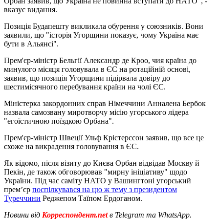
Орбан заявив, що Україна не повинна вступати до НАТО", -
вказує видання.
Позиція Будапешту викликала обурення у союзників. Вони
заявили, що "історія Угорщини показує, чому Україна має
бути в Альянсі".
Прем'єр-міністр Бельгії Александр де Кроо, чия країна до
минулого місяця головувала в ЄС на ротаційній основі,
заявив, що позиція Угорщини підірвала довіру до
шестимісячного перебування країни на чолі ЄС.
Міністерка закордонних справ Німеччини Анналена Бербок
назвала самозвану миротворчу місію угорського лідера
"егоїстичною поїздкою Орбана".
Прем'єр-міністр Швеції Ульф Крістерссон заявив, що все це
схоже на викрадення головування в ЄС.
Як відомо, після візиту до Києва Орбан відвідав Москву й
Пекін, де також обговорював "мирну ініціативу" щодо
України. Під час саміту НАТО у Вашингтоні угорський
прем’єр
поспілкувався на цю ж тему з президентом
Туреччини
Реджепом Таїпом Ердоганом.
Новини від
Корреспондент.net
в Telegram та WhatsApp.