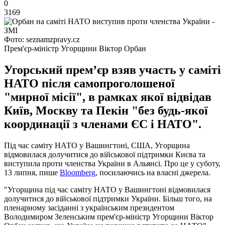
0
3169
Фото: seznamzpravy.cz
Прем'єр-міністр Угорщини Віктор Орбан
Угорський премʼєр взяв участь у саміті
НАТО після самопроголошеної
"мирної місії", в рамках якої відвідав
Київ, Москву та Пекін "без будь-якої
координації з членами ЄС і НАТО".
Під час саміту НАТО у Вашингтоні, США, Угорщина
відмовилася долучитися до військової підтримки Києва та
виступила проти членства України в Альянсі. Про це у суботу,
13 липня, пише
Bloomberg
, посилаючись на власні джерела.
"Угорщина під час саміту НАТО у Вашингтоні відмовилася
долучитися до військової підтримки України. Більш того, на
пленарному засіданні з українським президентом
Володимиром Зеленським прем'єр-міністр Угорщини Віктор