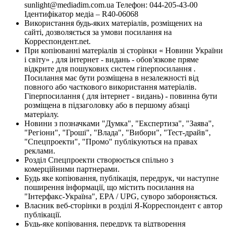
sunlight@mediadim.com.ua
Телефон: 044-205-43-00
Ідентифікатор медіа – R40-06068
Використання будь-яких матеріалів, розміщених на
сайті, дозволяється за умови посилання на
Корреспондент.net.
При копіюванні матеріалів зі сторінки « Новини України
і світу» , для інтернет - видань - обов'язкове пряме
відкрите для пошукових систем гіперпосилання .
Посилання має бути розміщена в незалежності від
повного або часткового використання матеріалів.
Гіперпосилання ( для інтернет - видань) - повинна бути
розміщена в підзаголовку або в першому абзаці
матеріалу.
Новини з позначками "Думка", "Експертиза", "Заява",
"Регіони", "Гроші", "Влада", "Вибори", "Тест-драйв",
"Спецпроекти", "Промо" публікуються на правах
реклами.
Розділ Спецпроекти створюється спільно з
комерційними партнерами.
Будь яке копіювання, публікація, передрук, чи наступне
поширення інформації, що містить посилання на
"Інтерфакс-Україна", EPA / UPG, суворо забороняється.
Власник веб-сторінки в розділі Я-Корреспондент є автор
публікації.
Будь-яке копіювання, передрук та відтворення