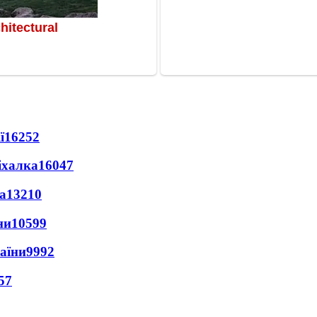
ї
16252
іхалка
16047
а
13210
ни
10599
раїни
9992
57