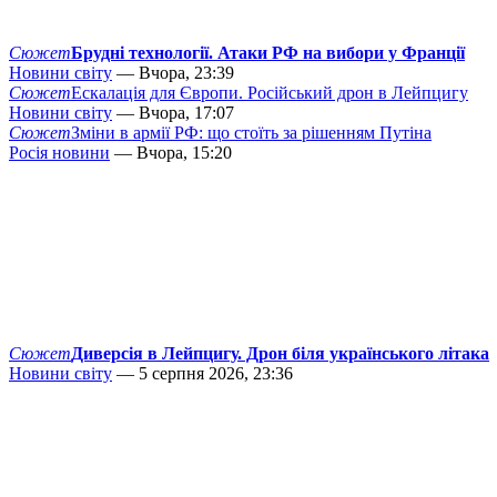
Сюжет
Брудні технології. Атаки РФ на вибори у Франції
Новини світу
— Вчора, 23:39
Сюжет
Ескалація для Європи. Російський дрон в Лейпцигу
Новини світу
— Вчора, 17:07
Сюжет
Зміни в армії РФ: що стоїть за рішенням Путіна
Росія новини
— Вчора, 15:20
Сюжет
Диверсія в Лейпцигу. Дрон біля українського літака
Новини світу
— 5 серпня 2026, 23:36