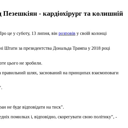
д Пезешкіян - кардіохірург та колишній
о це у суботу, 13 липня, він
розповів
у своїй колонці
ені Штати за президентства Дональда Трампа у 2018 році
оте цього не зробили.
на правильний шлях, заснований на принципах взаємоповаги
".
ан не буде відповідати на тиск".
ніх помилках і, відповідно, скорегувати свою політику", -