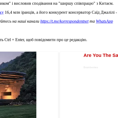
иком" і висловив сподівання на "ширшу співпрацю" з Китаєм.
ку
16,4 млн іранців, а його конкурент консерватор Саїд Джалілі -
уйтесь на наші канали
https://t.me/korrespondentnet
та
WhatsApp
ь Ctrl + Enter, щоб повідомити про це редакцію.