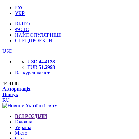
РУС
УКР
ВІДЕО
ФОТО
НАЙПОПУЛЯРНІШІ
СПЕЦПРОЕКТИ
USD
USD
44.4138
EUR
51.2998
Всі курси валют
44.4138
Авторизація
Пошук
RU
ВСІ РОЗДІЛИ
Головна
Україна
Місто
Світ