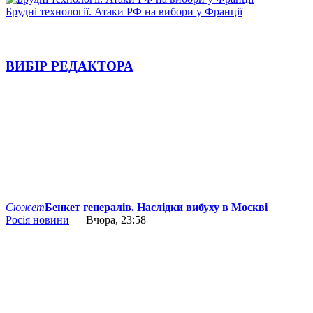
Брудні технології. Атаки РФ на вибори у Франції
ВИБІР РЕДАКТОРА
Сюжет
Бенкет генералів. Наслідки вибуху в Москві
Росія новини
— Вчора, 23:58