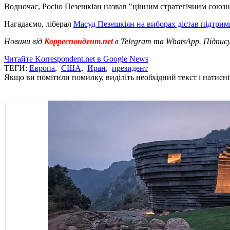
Водночас, Росію Пезешкіан назвав "цінним стратегічним союзн
Нагадаємо, ліберал
Масуд Пезешкіян на виборах дістав підтрим
Новини від
Корреспондент.net
в Telegram та WhatsApp. Підпис
Читайте Korrespondent.net в Google News
ТЕГИ:
Европа
,
США
,
Иран
,
президент
Якщо ви помітили помилку, виділіть необхідний текст і натисніт