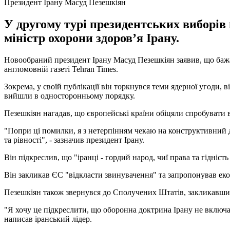
Президент Ірану Масуд Пезешкіян
У другому турі президентських виборів 
міністр охорони здоров’я Ірану.
Новообраний президент Ірану Масуд Пезешкіян заявив, що бажа
англомовній газеті Tehran Times.
Зокрема, у своїй публікації він торкнувся теми ядерної угоди,
вийшли в односторонньому порядку.
Пезешкіян нагадав, що європейські країни обіцяли спробувати
"Попри ці помилки, я з нетерпінням чекаю на конструктивний 
та рівності", - зазначив президент Ірану.
Він підкреслив, що "іранці - гордий народ, чиї права та гідніс
Він закликав ЄС "відкласти звинувачення" та запропонував еко
Пезешкіян також звернувся до Сполучених Штатів, закликавши Ва
"Я хочу це підкреслити, що оборонна доктрина Ірану не включа
написав іранський лідер.