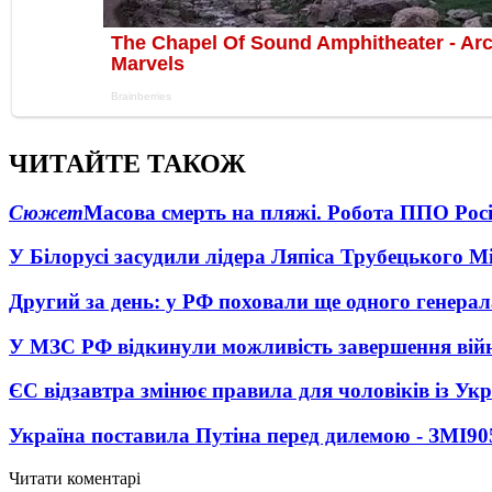
ЧИТАЙТЕ ТАКОЖ
Сюжет
Масова смерть на пляжі. Робота ППО Росі
У Білорусі засудили лідера Ляпіса Трубецького М
Другий за день: у РФ поховали ще одного генерал
У МЗС РФ відкинули можливість завершення вій
ЄС відзавтра змінює правила для чоловіків із Ук
Україна поставила Путіна перед дилемою - ЗМІ
90
Читати коментарі