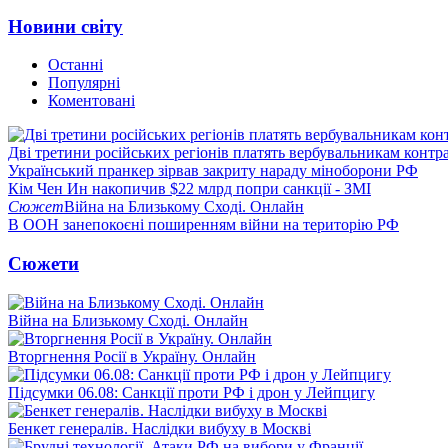
Новини світу
Останні
Популярні
Коментовані
Дві третини російських регіонів платять вербувальникам контр
Український пранкер зірвав закриту нараду міноборони РФ
Кім Чен Ин накопичив $22 млрд попри санкції - ЗМІ
Сюжет
Війна на Близькому Сході. Онлайн
В ООН занепокоєні поширенням війни на територію РФ
Сюжети
Війна на Близькому Сході. Онлайн
Вторгнення Росії в Україну. Онлайн
Підсумки 06.08: Санкції проти РФ і дрон у Лейпцигу
Бенкет генералів. Наслідки вибуху в Москві