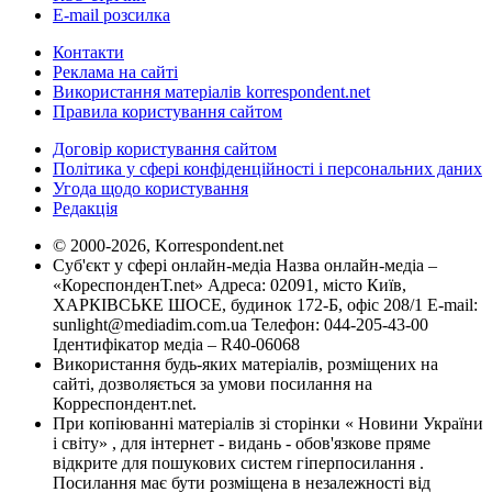
E-mail розсилка
Контакти
Реклама на сайті
Використання матеріалів korrespondent.net
Правила користування сайтом
Договір користування сайтом
Політика у сфері конфіденційності і персональних даних
Угода щодо користування
Редакція
© 2000-2026, Korrespondent.net
Суб'єкт у сфері онлайн-медіа Назва онлайн-медіа –
«КореспонденТ.net» Адреса: 02091, місто Київ,
ХАРКІВСЬКЕ ШОСЕ, будинок 172-Б, офіс 208/1 E-mail:
sunlight@mediadim.com.ua
Телефон: 044-205-43-00
Ідентифікатор медіа – R40-06068
Використання будь-яких матеріалів, розміщених на
сайті, дозволяється за умови посилання на
Корреспондент.net.
При копіюванні матеріалів зі сторінки « Новини України
і світу» , для інтернет - видань - обов'язкове пряме
відкрите для пошукових систем гіперпосилання .
Посилання має бути розміщена в незалежності від