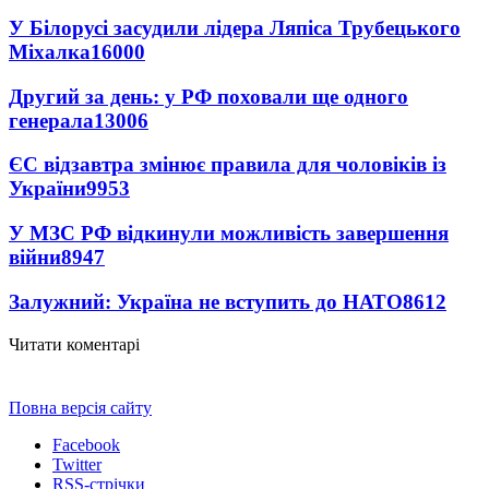
У Білорусі засудили лідера Ляпіса Трубецького
Міхалка
16000
Другий за день: у РФ поховали ще одного
генерала
13006
ЄС відзавтра змінює правила для чоловіків із
України
9953
У МЗС РФ відкинули можливість завершення
війни
8947
Залужний: Україна не вступить до НАТО
8612
Читати коментарі
Повна версія сайту
Facebook
Twitter
RSS-стрічки