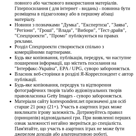
повного або часткового використання матеріалів.
Гіперпосилання ( для інтернет - видань) - повинна бути
розміщена в підзаголовку або в першому абзаці
матеріалу.
Новини з позначками "Думка", "Експертиза", "Заява",
"Регіони", "Гроші", "Влада", "Вибори", "Тест-драйв",
"Спецпроекти", "Промо" публікуються на правах
реклами.
Розділ Спецпроекти створюється спільно з
комерційними партнерами.
Будь яке копіювання, публікація, передрук, чи наступне
поширення інформації, що містить посилання на
"Інтерфакс-Україна", EPA / UPG, суворо забороняється.
Власник веб-сторінки в розділі Я-Корреспондент є автор
публікації.
Будь-яке копіювання, передрук та відтворення
фотографічних творів та/або аудіовізуальних творів
правовласника Getty Images - суворо забороняється.
Матеріали сайту korrespondent.net призначені для осіб
старше 21 року (21+). Участь в азартних іграх може
викликати ігрову залежність. Дотримуйтесь правил
(принципів) відповідальної гри. При виявленні перших
ознак залежності негайно зверніться до спеціаліста.
Пам'ятайте, що участь в азартних іграх не може бути
джерелом доходів або альтернативою роботі.