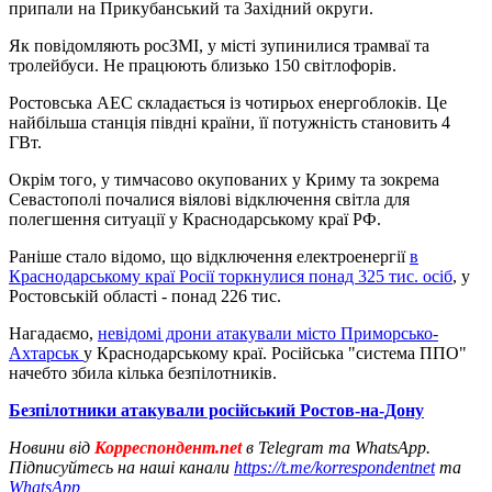
припали на Прикубанський та Західний округи.
Як повідомляють росЗМІ, у місті зупинилися трамваї та
тролейбуси. Не працюють близько 150 світлофорів.
Ростовська АЕС складається із чотирьох енергоблоків. Це
найбільша станція півдні країни, її потужність становить 4
ГВт.
Окрім того, у тимчасово окупованих у Криму та зокрема
Севастополі почалися віялові відключення світла для
полегшення ситуації у Краснодарському краї РФ.
Раніше стало відомо, що відключення електроенергії
в
Краснодарському краї Росії торкнулися понад 325 тис. осіб
, у
Ростовській області - понад 226 тис.
Нагадаємо,
невідомі дрони атакували місто Приморсько-
Ахтарськ
у Краснодарському краї. Російська "система ППО"
начебто збила кілька безпілотників.
Безпілотники атакували російський Ростов-на-Дону
Новини від
Корреспондент.net
в Telegram та WhatsApp.
Підписуйтесь на наші канали
https://t.me/korrespondentnet
та
WhatsApp