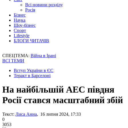
Всі новини розділу
Росія
Бізнес
Наука
Шоу-бізнес
Спорт
Lifestyle
БЛОГИ ЧИТАЧІВ
СПЕЦТЕМА:
Війна в Ірані
ВСІ ТЕМИ
Вступ України в ЄС
Теракт в Барселоні
На найбільшій АЕС півдня
Росії стався масштабний збій
Текст:
Лиса Анна
, 16 липня 2024, 17:33
0
3053