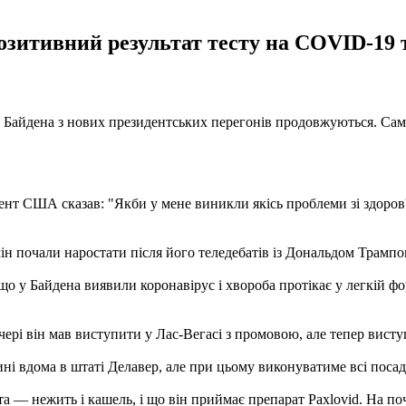
зитивний результат тесту на COVID-19 
Байдена з нових президентських перегонів продовжуються. Сам 
нт США сказав: "Якби у мене виникли якісь проблеми зі здоров'я
ін почали наростати після його теледебатів із Дональдом Трамп
що у Байдена виявили коронавірус і хвороба протікає у легкій фо
чері він мав виступити у Лас-Вегасі з промовою, але тепер висту
ні вдома в штаті Делавер, але при цьому виконуватиме всі посадо
а — нежить і кашель, і що він приймає препарат Paxlovid. На по