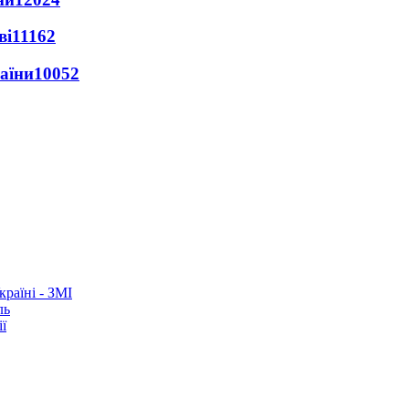
ві
11162
раїни
10052
раїні - ЗМІ
ль
ї