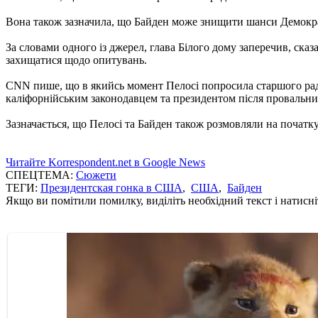
Вона також зазначила, що Байден може знищити шанси Демократ
За словами одного із джерел, глава Білого дому заперечив, ска
захищатися щодо опитувань.
CNN пише, що в якийсь момент Пелосі попросила старшого рад
каліфорнійським законодавцем та президентом після провальних
Зазначається, що Пелосі та Байден також розмовляли на початку
Читайте Korrespondent.net в Google News
СПЕЦТЕМА:
Сюжети
ТЕГИ:
Президентская гонка в США
,
США
,
Байден
Якщо ви помітили помилку, виділіть необхідний текст і натисніт