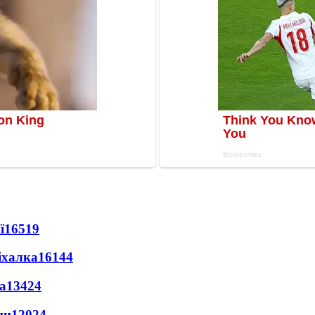
ї
16519
іхалка
16144
а
13424
ни
12024