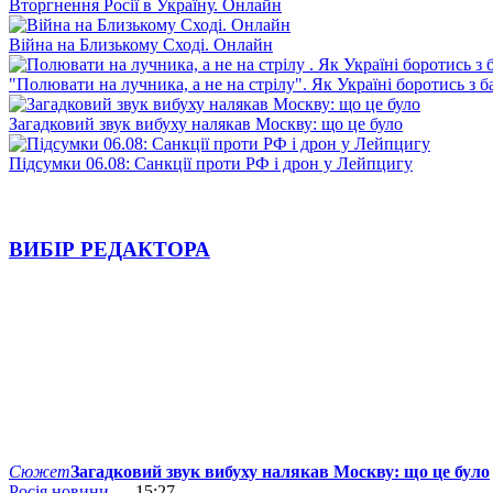
Вторгнення Росії в Україну. Онлайн
Війна на Близькому Сході. Онлайн
"Полювати на лучника, а не на стрілу". Як Україні боротись з 
Загадковий звук вибуху налякав Москву: що це було
Підсумки 06.08: Санкції проти РФ і дрон у Лейпцигу
ВИБІР РЕДАКТОРА
Сюжет
Загадковий звук вибуху налякав Москву: що це було
Росія новини
— 15:27