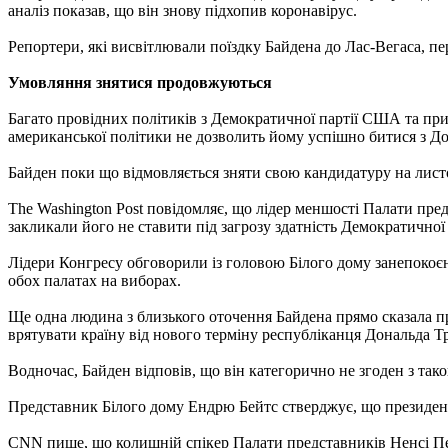
аналіз показав, що він знову підхопив коронавірус.
Репортери, які висвітлювали поїздку Байдена до Лас-Вегаса, пе
Умовляння знятися продовжуються
Багато провідних політиків з Демократичної партії США та прих
американської політики не дозволить йому успішно битися з Д
Байден поки що відмовляється зняти свою кандидатуру на лис
The Washington Post повідомляє, що лідер меншості Палати пред
закликали його не ставити під загрозу здатність Демократичної
Лідери Конгресу обговорили із головою Білого дому занепокоєн
обох палатах на виборах.
Ще одна людина з близького оточення Байдена прямо сказала п
врятувати країну від нового терміну республіканця Дональда Т
Водночас, Байден відповів, що він категорично не згоден з т
Представник Білого дому Ендрю Бейтс стверджує, що президен
CNN пише, що колишній спікер Палати представників Ненсі Пел