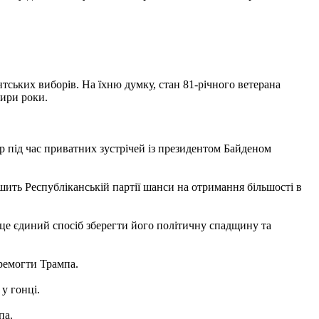
тських виборів. На їхню думку, стан 81-річного ветерана
тири роки.
р під час приватних зустрічей із президентом Байденом
ить Республіканській партії шанси на отримання більшості в
це єдиний спосіб зберегти його політичну спадщину та
ремогти Трампа.
у гонці.
па.