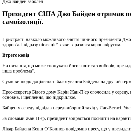
Джо Байден заболел
Президент США Джо Байден отримав по
самоізоляції.
Пристрасті навколо можливого зняття чинного президента Джо 
здоров'я. І відразу після цієї заяви заразився коронавірусом.
Втретє ковід
На питання, що може спонукати його знятися з виборів, президе
інша проблема".
Сумніви щодо доцільності балотування Байдена на другий терм
Прес-секретар Білого дому Карін Жан-П'єр оголосила у середу, 
основна, і щеплення, що підкріплює.
Байден у середу відвідав передвиборний захід у Лас-Вегасі. Уве
За словами Жан-П'єр, президент збирається посидіти на каранти
Лікар Байдена Кевін О’Коннор повідомив пресу, що у президент