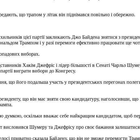
редають, що трапом у літак він піднімався повільно і обережно.
ильників цієї партії закликають Джо Байдена знятися з президен
ональдом Трампом і у разі перемоги ефективно працювати ще чо
топадових виборах.
ставників Хакім Джефріс і лідер більшості в Сенаті Чарльз Шуме
 партії виграти вибори до Конгресу.
ня, що його подальша участь у президентських перегонах полегш
резиденту, що він має зняти свою кандидатуру, наголосивши, що 
рампа.
акою думкою, оскільки вважає себе найкращим кандидатом, щоб пе
т висловився Шумеру та Джефрісу про своє бажання залишатися 
осі приватно сказала Байдену, що він не зможе перемогти Трам