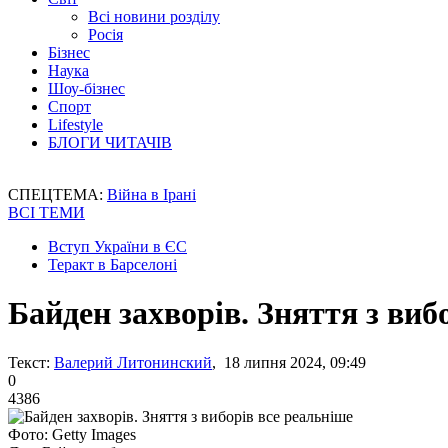
Всі новини розділу
Росія
Бізнес
Наука
Шоу-бізнес
Спорт
Lifestyle
БЛОГИ ЧИТАЧІВ
СПЕЦТЕМА:
Війна в Ірані
ВСІ ТЕМИ
Вступ України в ЄС
Теракт в Барселоні
Байден захворів. Зняття з виб
Текст:
Валерий Литонинский
, 18 липня 2024, 09:49
0
4386
Фото: Getty Images