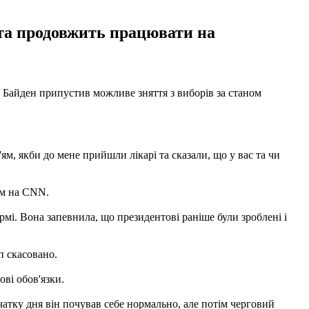
та продовжить працювати на
Байден припустив можливе зняття з виборів за станом
м, якби до мене прийшли лікарі та сказали, що у вас та чи
ом на CNN.
рмі. Вона запевнила, що президентові раніше були зроблені і
п скасовано.
ві обов'язки.
чатку дня він почував себе нормально, але потім черговий