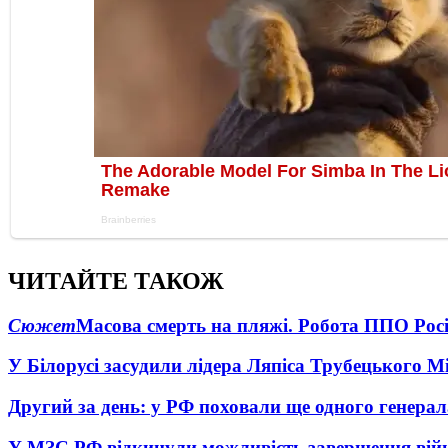
ЧИТАЙТЕ ТАКОЖ
Сюжет
Масова смерть на пляжі. Робота ППО Росі
У Білорусі засудили лідера Ляпіса Трубецького М
Другий за день: у РФ поховали ще одного генерал
У МЗС РФ відкинули можливість завершення вій