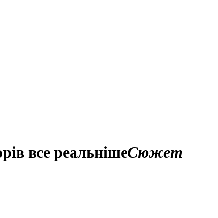
орів все реальніше
Сюжет