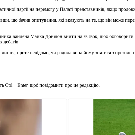
ичної партії на перемогу у Палаті представників, якщо продовж
завши, що бачив опитування, які вказують на те, що він може пе
ника Байдена Майка Донілон вийти на зв'язок, щоб обговорити 
 дебатів.
 липня, проте невідомо, чи радила вона йому знятися з президент
ь Ctrl + Enter, щоб повідомити про це редакцію.