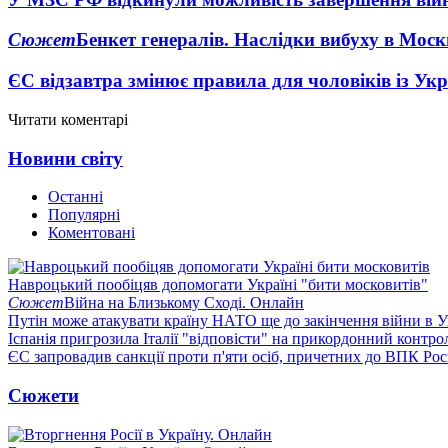
Сюжет
Бенкет генералів. Наслідки вибуху в Моск
ЄС відзавтра змінює правила для чоловіків із Ук
Читати коментарі
Новини світу
Останні
Популярні
Коментовані
Навроцький пообіцяв допомогати Україні "бити московитів"
Сюжет
Війна на Близькому Сході. Онлайн
Путін може атакувати країну НАТО ще до закінчення війни в Ук
Іспанія пригрозила Італії "відповісти" на прикордонний контро
ЄС запровадив санкції проти п'яти осіб, причетних до ВПК Росі
Сюжети