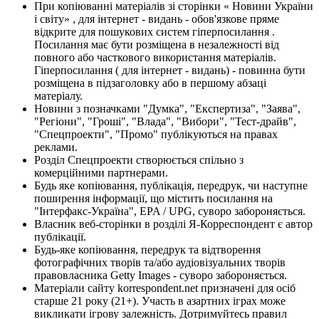
При копіюванні матеріалів зі сторінки « Новини України
і світу» , для інтернет - видань - обов'язкове пряме
відкрите для пошукових систем гіперпосилання .
Посилання має бути розміщена в незалежності від
повного або часткового використання матеріалів.
Гіперпосилання ( для інтернет - видань) - повинна бути
розміщена в підзаголовку або в першому абзаці
матеріалу.
Новини з позначками "Думка", "Експертиза", "Заява",
"Регіони", "Гроші", "Влада", "Вибори", "Тест-драйв",
"Спецпроекти", "Промо" публікуються на правах
реклами.
Розділ Спецпроекти створюється спільно з
комерційними партнерами.
Будь яке копіювання, публікація, передрук, чи наступне
поширення інформації, що містить посилання на
"Інтерфакс-Україна", EPA / UPG, суворо забороняється.
Власник веб-сторінки в розділі Я-Корреспондент є автор
публікації.
Будь-яке копіювання, передрук та відтворення
фотографічних творів та/або аудіовізуальних творів
правовласника Getty Images - суворо забороняється.
Матеріали сайту korrespondent.net призначені для осіб
старше 21 року (21+). Участь в азартних іграх може
викликати ігрову залежність. Дотримуйтесь правил