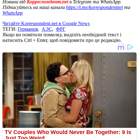
Новини від
Корреспондент.net
в Telegram та WhatsApp.
Підписуйтесь на наші канали
https://t.me/korrespondentnet
та
WhatsApp
Читайте Korrespondent.net в Google News
ТЕГИ:
Германия
,
АЭС
,
ФРГ
Якщо ви помітили помилку, виділіть необхідний текст і
натисніть Ctrl + Enter, щоб повідомити про це редакцію.