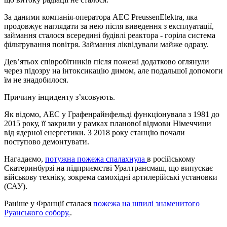
За даними компанія-оператора АЕС PreussenElektra, яка
продовжує наглядати за нею після виведення з експлуатації,
займання сталося всередині будівлі реактора - горіла система
фільтрування повітря. Займання ліквідували майже одразу.
Дев’ятьох співробітників після пожежі додатково оглянули
через підозру на інтоксикацію димом, але подальшої допомоги
їм не знадобилося.
Причину інциденту з’ясовують.
Як відомо, АЕС у Графенрайнфельді функціонувала з 1981 до
2015 року, її закрили у рамках планової відмови Німеччини
від ядерної енергетики. З 2018 року станцію почали
поступово демонтувати.
Нагадаємо,
потужна пожежа спалахнула
в російському
Єкатеринбурзі на підприємстві Уралтрансмаш, що випускає
військову техніку, зокрема самохідні артилерійські установки
(САУ).
Раніше у Франції сталася
пожежа на шпилі знаменитого
Руанського собору.
.