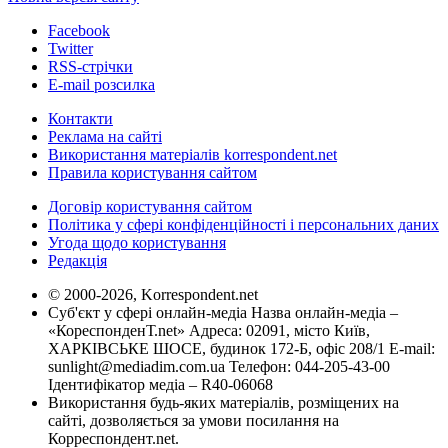
Facebook
Twitter
RSS-стрічки
E-mail розсилка
Контакти
Реклама на сайті
Використання матеріалів korrespondent.net
Правила користування сайтом
Договір користування сайтом
Політика у сфері конфіденційності і персональних даних
Угода щодо користування
Редакція
© 2000-2026, Korrespondent.net
Суб'єкт у сфері онлайн-медіа Назва онлайн-медіа –
«КореспонденТ.net» Адреса: 02091, місто Київ,
ХАРКІВСЬКЕ ШОСЕ, будинок 172-Б, офіс 208/1 E-mail:
sunlight@mediadim.com.ua
Телефон: 044-205-43-00
Ідентифікатор медіа – R40-06068
Використання будь-яких матеріалів, розміщених на
сайті, дозволяється за умови посилання на
Корреспондент.net.