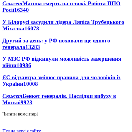
Сюжет
Масова смерть на пляжі. Робота ППО
Росії
16340
У Білорусі засудили лідера Ляпіса Трубецького
Міхалка
16078
Другий за день: у РФ поховали ще одного
генерала
13283
У МЗС РФ відкинули можливість завершення
війни
10986
ЄС відзавтра змінює правила для чоловіків із
України
10008
Сюжет
Бенкет генералів. Наслідки вибуху в
Москві
9923
Читати коментарі
Повна версія сайту