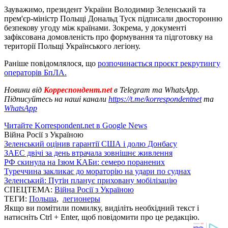
Зауважимо, президент України Володимир Зеленський та
прем'єр-міністр Польщі Дональд Туск підписали двосторонню
безпекову угоду між країнами. Зокрема, у документі
зафіксована домовленість про формування та підготовку на
території Польщі Українського легіону.
Раніше повідомлялося, що
розпочинається проєкт рекрутингу
операторів БпЛА.
Новини від
Корреспондент.net
в Telegram та WhatsApp.
Підписуйтесь на наші канали
https://t.me/korrespondentnet
та
WhatsApp
Читайте Korrespondent.net в Google News
Війна Росії з Україною
Зеленський оцінив гарантії США і долю Донбасу
ЗАЕС двічі за день втрачала зовнішнє живлення
РФ скинула на Ізюм КАБи: семеро поранених
Туреччина закликає до мораторію на удари по суднах
Зеленський: Путін планує приховану мобілізацію
СПЕЦТЕМА:
Війна Росії з Україною
ТЕГИ:
Польша
,
легионеры
Якщо ви помітили помилку, виділіть необхідний текст і
натисніть Ctrl + Enter, щоб повідомити про це редакцію.