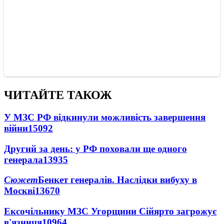
ЧИТАЙТЕ ТАКОЖ
У МЗС РФ відкинули можливість завершення
війни
15092
Другий за день: у РФ поховали ще одного
генерала
13935
Сюжет
Бенкет генералів. Наслідки вибуху в
Москві
13670
Ексочільнику МЗС Угорщини Сійярто загрожує
в'язниця
10964