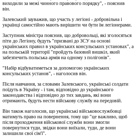
виходили за межі чинного правового порядку", - пояснив
він.
Залевський зауважив, що участь у легіоні - добровільна і
українці самостійно мають вирішити чи бути їм легіонерами.
Заступник міністра пояснив, що добровольці, які зголосяться
піти до Легіону, будуть "призвані до ЗСУ на основі
українських правил в українських консульських установах", а
на польській території "пройдуть базовий вишкіл, який
забезпечить польська армія на одному з полігонів".
"Набір відбуватиметься за допомогою українських
консульських установ", - наголосив він.
Після навчання, за словами Залевського, українські солдати
поїдуть в Україну - і там, відповідно до українського
законодавства і відповідно до тих завдань, які вони
отримають, будуть нести військову службу на передовій.
Він також наголосив, що українські військовослужбовці
матимуть право на повернення, тому що "це важливо, щоб
після проходження військової служби вони змогли
повернутися туди, звідки вони виїхали, туди, де вони
залишили свої сім'ї".