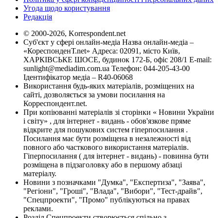
Угода щодо користування
Редакція
© 2000-2026, Korrespondent.net
Суб'єкт у сфері онлайн-медіа Назва онлайн-медіа –
«КореспонденТ.net» Адреса: 02091, місто Київ,
ХАРКІВСЬКЕ ШОСЕ, будинок 172-Б, офіс 208/1 E-mail:
sunlight@mediadim.com.ua
Телефон: 044-205-43-00
Ідентифікатор медіа – R40-06068
Використання будь-яких матеріалів, розміщених на
сайті, дозволяється за умови посилання на
Корреспондент.net.
При копіюванні матеріалів зі сторінки « Новини України
і світу» , для інтернет - видань - обов'язкове пряме
відкрите для пошукових систем гіперпосилання .
Посилання має бути розміщена в незалежності від
повного або часткового використання матеріалів.
Гіперпосилання ( для інтернет - видань) - повинна бути
розміщена в підзаголовку або в першому абзаці
матеріалу.
Новини з позначками "Думка", "Експертиза", "Заява",
"Регіони", "Гроші", "Влада", "Вибори", "Тест-драйв",
"Спецпроекти", "Промо" публікуються на правах
реклами.
Розділ Спецпроекти створюється спільно з