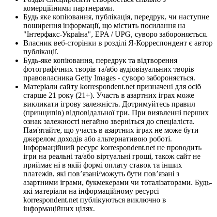
комерційними партнерами.
Будь яке копіювання, публікація, передрук, чи наступне
поширення інформації, що містить посилання на
"Інтерфакс-Україна", EPA / UPG, суворо забороняється.
Власник веб-сторінки в розділі Я-Корреспондент є автор
публікації.
Будь-яке копіювання, передрук та відтворення
фотографічних творів та/або аудіовізуальних творів
правовласника Getty Images - суворо забороняється.
Матеріали сайту korrespondent.net призначені для осіб
старше 21 року (21+). Участь в азартних іграх може
викликати ігрову залежність. Дотримуйтесь правил
(принципів) відповідальної гри. При виявленні перших
ознак залежності негайно зверніться до спеціаліста.
Пам'ятайте, що участь в азартних іграх не може бути
джерелом доходів або альтернативою роботі.
Інформаційний ресурс korrespondent.net не проводить
ігри на реальні та/або віртуальні гроші, також сайт не
приймає ні в якій формі оплату ставок та інших
платежів, які пов’язані/можуть бути пов’язані з
азартними іграми, букмекерами чи тоталізаторами. Будь-
які матеріали на інформаційному ресурсі
korrespondent.net публікуються виключно в
інформаційних цілях.