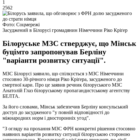
1
2562
Фото: Соцмережі
Засуджений в Білорусі громадянин Німеччини Ріко Кріґер
Білоруське МЗС стверджує, що Мінськ
буцімто запропонував Берліну
"варіанти розвитку ситуації".
МЗС Білорусі заявило, що спілкується з МЗС Німеччини
стосовно 30-річного німця Ріко Кріґера, засудженого до
смертної кари. Про це заявив речник білоруського МЗС
Анатолій Глаз білоруському пропагандистському агентству
БЕЛТА.
За його словами, Мінськ забезпечив Берліну консульський
доступ до засудженого "у повній відповідності до
міжнародних норм і двосторонніх угод".
"З огляду на прохання МЗС ФРН конкретні рішення стосовно
наявних варіантів розвитку ситуації білоруською стороною
запропоновано. Консультації з цієї теми тривають по лінії