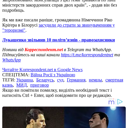
міністерств закордонних справ двох країн", - додав він без
подробиць.
Як ми вже писали раніше, громадянина Німеччини Ріко
Кріґера в Білорусі
засудили до страти за звинуваченням у
"тероризмі"
.
Лукашенко звільнив 10 політв’язнів - правозахисники
Новини від
Корреспондент.net
в Telegram та WhatsApp.
Підписуйтесь на наші канали
https://t.me/korrespondentnet
та
WhatsApp
Читайте Korrespondent.net в Google News
СПЕЦТЕМА:
Війна Росії з Україною
ТЕГИ:
Украина
,
Беларусь
,
суд
,
Германия
,
немцы
,
смертная
казнь
,
МИД
,
приговор
Якщо ви помітили помилку, виділіть необхідний текст і
натисніть Ctrl + Enter, щоб повідомити про це редакцію.