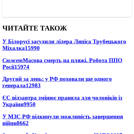
ЧИТАЙТЕ ТАКОЖ
У Білорусі засудили лідера Ляпіса Трубецького
Міхалка
15990
Сюжет
Масова смерть на пляжі. Робота ППО
Росії
15974
Другий за день: у РФ поховали ще одного
генерала
12983
ЄС відзавтра змінює правила для чоловіків із
України
9950
У МЗС РФ відкинули можливість завершення
війни
8662