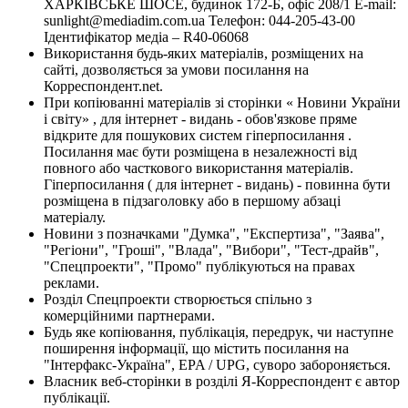
ХАРКІВСЬКЕ ШОСЕ, будинок 172-Б, офіс 208/1 E-mail:
sunlight@mediadim.com.ua
Телефон: 044-205-43-00
Ідентифікатор медіа – R40-06068
Використання будь-яких матеріалів, розміщених на
сайті, дозволяється за умови посилання на
Корреспондент.net.
При копіюванні матеріалів зі сторінки « Новини України
і світу» , для інтернет - видань - обов'язкове пряме
відкрите для пошукових систем гіперпосилання .
Посилання має бути розміщена в незалежності від
повного або часткового використання матеріалів.
Гіперпосилання ( для інтернет - видань) - повинна бути
розміщена в підзаголовку або в першому абзаці
матеріалу.
Новини з позначками "Думка", "Експертиза", "Заява",
"Регіони", "Гроші", "Влада", "Вибори", "Тест-драйв",
"Спецпроекти", "Промо" публікуються на правах
реклами.
Розділ Спецпроекти створюється спільно з
комерційними партнерами.
Будь яке копіювання, публікація, передрук, чи наступне
поширення інформації, що містить посилання на
"Інтерфакс-Україна", EPA / UPG, суворо забороняється.
Власник веб-сторінки в розділі Я-Корреспондент є автор
публікації.