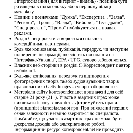
Гіперпосилання ( для інтернет - видань) - повинна бути
розміщена в підзаголовку або в першому абзаці
матеріалу.
Новини з позначками "Думка", "Експертиза", "Заява",
"Регіони", "Гроші", "Влада", "Вибори", "Тест-драйв",
"Спецпроекти", "Промо" публікуються на правах
реклами.
Розділ Спецпроекти створюється спільно з
комерційними партнерами.
Будь яке копіювання, публікація, передрук, чи наступне
поширення інформації, що містить посилання на
"Інтерфакс-Україна", EPA / UPG, суворо забороняється.
Власник веб-сторінки в розділі Я-Корреспондент є автор
публікації.
Будь-яке копіювання, передрук та відтворення
фотографічних творів та/або аудіовізуальних творів
правовласника Getty Images - суворо забороняється.
Матеріали сайту korrespondent.net призначені для осіб
старше 21 року (21+). Участь в азартних іграх може
викликати ігрову залежність. Дотримуйтесь правил
(принципів) відповідальної гри. При виявленні перших
ознак залежності негайно зверніться до спеціаліста.
Пам'ятайте, що участь в азартних іграх не може бути
джерелом доходів або альтернативою роботі.
Інформаційний ресурс korrespondent.net не проводить