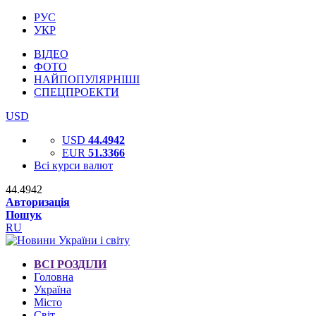
РУС
УКР
ВІДЕО
ФОТО
НАЙПОПУЛЯРНІШІ
СПЕЦПРОЕКТИ
USD
USD
44.4942
EUR
51.3366
Всі курси валют
44.4942
Авторизація
Пошук
RU
ВСІ РОЗДІЛИ
Головна
Україна
Місто
Світ