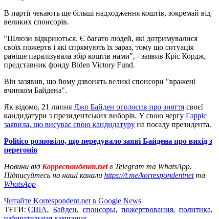
В партії чекають ще більші надходження коштів, зокремай від
великих спонсорів.
"Шлюзи відкриються. Є багато людей, які дотримувалися
своїх пожертв і які спрямують їх зараз, тому що ситуація
раніше паралізувала збір коштів нами", - заявив Кріс Кордж,
представник фонду Biden Victory Fund.
Він зазявив, що йому дзвонять великі спонсори "вражені
вчинком Байдена".
Як відомо, 21 липня
Джо Байден оголосив про зняття
своєї
кандидатури з президентських виборів. У свою чергу
Гарріс
заявила, що висуває свою кандидатуру
на посаду президента.
Politico розповіло, що передувало заяві Байдена про вихід з
перегонів
Новини від
Корреспондент.net
в Telegram та WhatsApp.
Підписуйтесь на наші канали
https://t.me/korrespondentnet
та
WhatsApp
Читайте Korrespondent.net в Google News
ТЕГИ:
США
,
Байден
,
спонсоры
,
пожертвования
,
политика
,
избирательная кампания