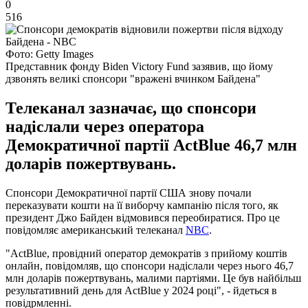
0
516
Фото: Getty Images
Представник фонду Biden Victory Fund зазявив, що йому
дзвонять великі спонсори "вражені вчинком Байдена"
Телеканал зазначає, що спонсори
надіслали через оператора
Демократичної партії ActBlue 46,7 млн ​​
доларів пожертвувань.
Спонсори Демократичної партії США знову почали
переказувати кошти на її виборчу кампанію після того, як
президент Джо Байден відмовився переобиратися. Про це
повідомляє американський телеканал
NBC
.
"ActBlue, провідний оператор демократів з прийому коштів
онлайн, повідомляв, що спонсори надіслали через нього 46,7
млн ​​доларів пожертвувань, малими партіями. Це був найбільш
результативний день для ActBlue у 2024 році", - йдеться в
повідрмленні.