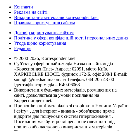
Контакти
Реклама на сайті
Використання матеріалів korrespondent.net
Правила користування сайтом
Договір користування сайтом
Політика у сфері конфіденційності і персональних даних
Угода щодо користування
Редакція
© 2000-2026, Korrespondent.net
Суб'єкт у сфері онлайн-медіа Назва онлайн-медіа –
«КореспонденТ.net» Адреса: 02091, місто Київ,
ХАРКІВСЬКЕ ШОСЕ, будинок 172-Б, офіс 208/1 E-mail:
sunlight@mediadim.com.ua
Телефон: 044-205-43-00
Ідентифікатор медіа – R40-06068
Використання будь-яких матеріалів, розміщених на
сайті, дозволяється за умови посилання на
Корреспондент.net.
При копіюванні матеріалів зі сторінки « Новини України
і світу» , для інтернет - видань - обов'язкове пряме
відкрите для пошукових систем гіперпосилання .
Посилання має бути розміщена в незалежності від
повного або часткового використання матеріалів.