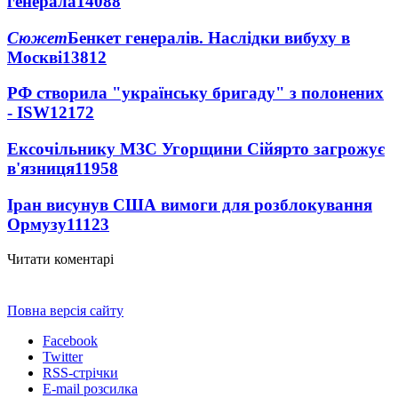
генерала
14088
Сюжет
Бенкет генералів. Наслідки вибуху в
Москві
13812
РФ створила "українську бригаду" з полонених
- ISW
12172
Ексочільнику МЗС Угорщини Сійярто загрожує
в'язниця
11958
Іран висунув США вимоги для розблокування
Ормузу
11123
Читати коментарі
Повна версія сайту
Facebook
Twitter
RSS-стрічки
E-mail розсилка