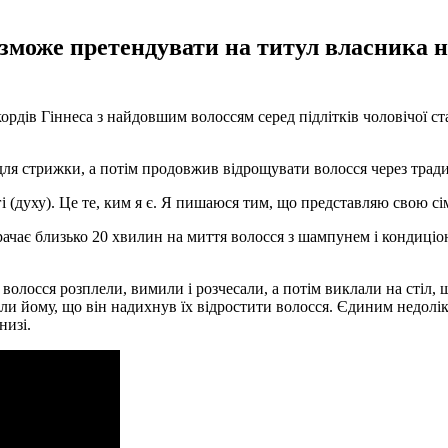
 зможе претендувати на титул власника 
ів Гіннеса з найдовшим волоссям серед підлітків чоловічої стат
для стрижки, а потім продовжив відрощувати волосся через тради
(духу). Це те, ким я є. Я пишаюся тим, що представляю свою сім'
рачає близько 20 хвилин на миття волосся з шампунем і кондиціо
 волосся розплели, вимили і розчесали, а потім виклали на стіл
зали йому, що він надихнув їх відростити волосся. Єдиним недолік
низі.