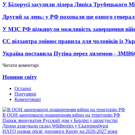
У Білорусі засудили лідера Ляпіса Трубецького М
Другий за день: у РФ поховали ще одного генерал
У МЗС РФ відкинули можливість завершення вій
ЄС відзавтра змінює правила для чоловіків із Ук
Україна поставила Путіна перед дилемою - ЗМІ
86
Читати коментарі
Новини світу
Останні
Популярні
Коментовані
В ООН занепокоєні поширенням війни на територію РФ
Париж звинуватив Русский дом у Берліні у шпигунстві
Дрони атакували склад Wildberries у Єкатеринбурзі
НАТО назвав обсяг допомоги Києву на 2026-2027 роки