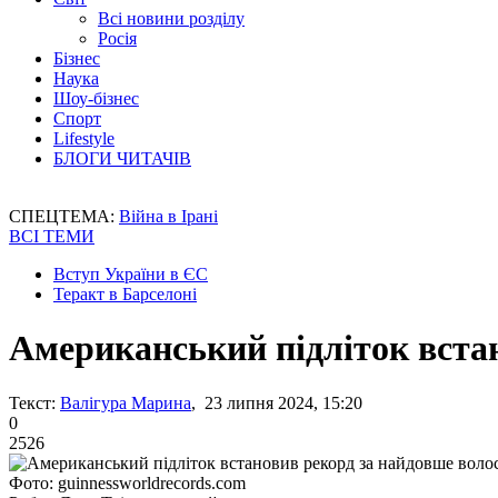
Всі новини розділу
Росія
Бізнес
Наука
Шоу-бізнес
Спорт
Lifestyle
БЛОГИ ЧИТАЧІВ
СПЕЦТЕМА:
Війна в Ірані
ВСІ ТЕМИ
Вступ України в ЄС
Теракт в Барселоні
Американський підліток вста
Текст:
Валігура Марина
, 23 липня 2024, 15:20
0
2526
Фото: guinnessworldrecords.com