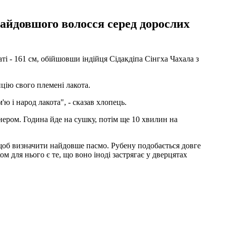
найдовшого волосся серед дорослих
і - 161 см, обійшовши індійця Сідакдіпа Сінгха Чахала з
цію свого племені лакота.
ю і народ лакота", - сказав хлопець.
нером. Година йде на сушку, потім ще 10 хвилин на
, щоб визначити найдовше пасмо. Рубену подобається довге
ом для нього є те, що воно іноді застрягає у дверцятах