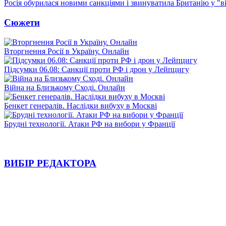
Росія обурилася новими санкціями і звинуватила Британію у "в
Сюжети
Вторгнення Росії в Україну. Онлайн
Підсумки 06.08: Санкції проти РФ і дрон у Лейпцигу
Війна на Близькому Сході. Онлайн
Бенкет генералів. Наслідки вибуху в Москві
Брудні технології. Атаки РФ на вибори у Франції
ВИБІР РЕДАКТОРА