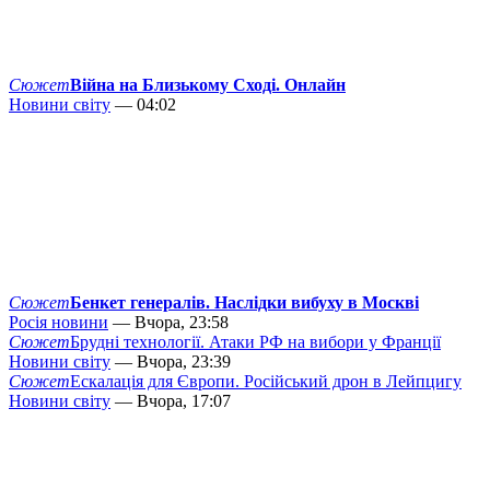
Сюжет
Війна на Близькому Сході. Онлайн
Новини світу
— 04:02
Сюжет
Бенкет генералів. Наслідки вибуху в Москві
Росія новини
— Вчора, 23:58
Сюжет
Брудні технології. Атаки РФ на вибори у Франції
Новини світу
— Вчора, 23:39
Сюжет
Ескалація для Європи. Російський дрон в Лейпцигу
Новини світу
— Вчора, 17:07