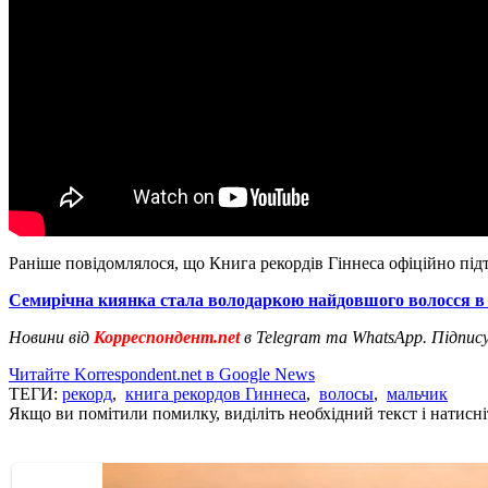
Раніше повідомлялося, що Книга рекордів Гіннеса офіційно під
Семирічна киянка стала володаркою найдовшого волосся в 
Новини від
Корреспондент.net
в Telegram та WhatsApp. Підпис
Читайте Korrespondent.net в Google News
ТЕГИ:
рекорд
,
книга рекордов Гиннеса
,
волосы
,
мальчик
Якщо ви помітили помилку, виділіть необхідний текст і натисніт