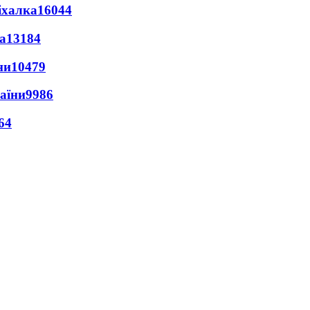
іхалка
16044
а
13184
ни
10479
раїни
9986
64