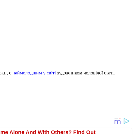
оки, є
наймолодшим у світі
художником чоловічої статі.