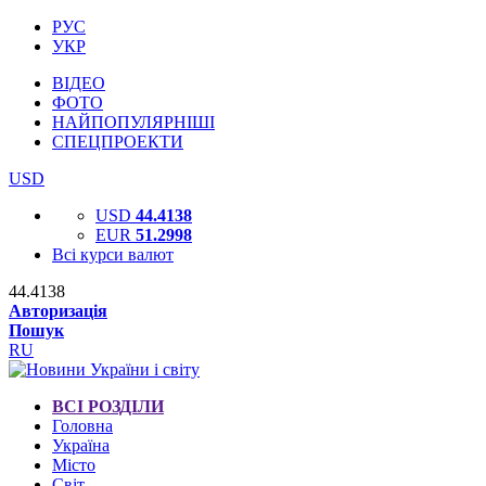
РУС
УКР
ВІДЕО
ФОТО
НАЙПОПУЛЯРНІШІ
СПЕЦПРОЕКТИ
USD
USD
44.4138
EUR
51.2998
Всі курси валют
44.4138
Авторизація
Пошук
RU
ВСІ РОЗДІЛИ
Головна
Україна
Місто
Світ