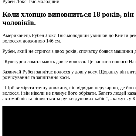
Рубен Локс Твіс-молодший
Коли хлопцю виповниться 18 років, він
чоловіків.
Американець Рубен Локс Твіс-молодший увійшов до Книги рекорд
волоссям довжиною 146 см.
Рубен, який не стригся з двох років, спочатку боявся машинки 
"Культурно лакота мають довге волосся. Це частина нашого Нагі 
Зазвичай Рубен заплітає волосся у довгу косу. Щоранку він вит
розчісування та заплітання коси.
"Щоб виміряти точну довжину, він відвідав перукарню, де його
волосся, і він ніколи не планує його обрізати. Багато людей ка
автомобілів та чіпляється за ручки душових кабін", - кажуть у К