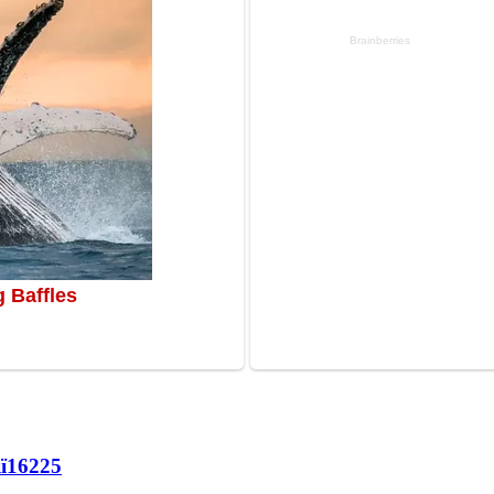
ї
16225