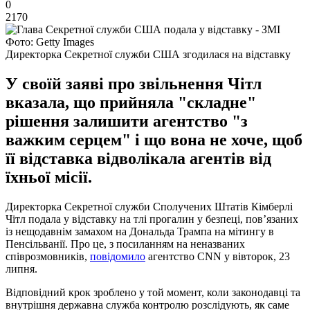
0
2170
Фото: Getty Images
Директорка Секретної служби США згодилася на відставку
У своїй заяві про звільнення Чітл
вказала, що прийняла "складне"
рішення залишити агентство "з
важким серцем" і що вона не хоче, щоб
її відставка відволікала агентів від
їхньої місії.
Директорка Секретної служби Сполучених Штатів Кімберлі
Чітл подала у відставку на тлі прогалин у безпеці, пов’язаних
із нещодавнім замахом на Дональда Трампа на мітингу в
Пенсільванії. Про це, з посиланням на неназваних
співрозмовників,
повідомило
агентство CNN у вівторок, 23
липня.
Відповідний крок зроблено у той момент, коли законодавці та
внутрішня державна служба контролю розслідують, як саме