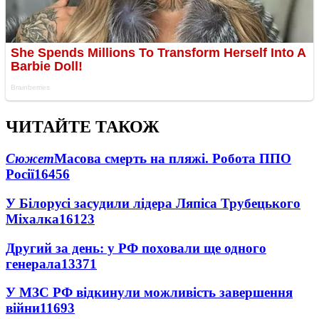
ЧИТАЙТЕ ТАКОЖ
Сюжет
Масова смерть на пляжі. Робота ППО
Росії
16456
У Білорусі засудили лідера Ляпіса Трубецького
Міхалка
16123
Другий за день: у РФ поховали ще одного
генерала
13371
У МЗС РФ відкинули можливість завершення
війни
11693