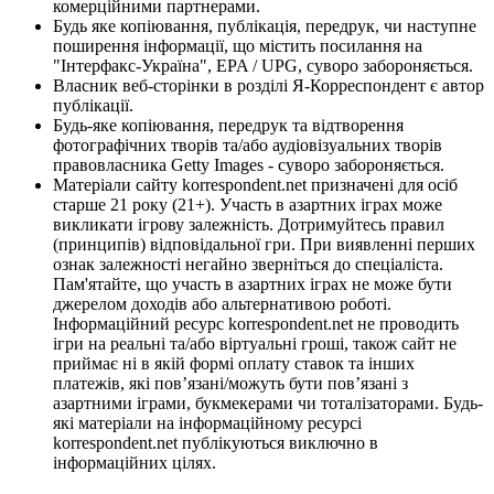
комерційними партнерами.
Будь яке копіювання, публікація, передрук, чи наступне
поширення інформації, що містить посилання на
"Інтерфакс-Україна", EPA / UPG, суворо забороняється.
Власник веб-сторінки в розділі Я-Корреспондент є автор
публікації.
Будь-яке копіювання, передрук та відтворення
фотографічних творів та/або аудіовізуальних творів
правовласника Getty Images - суворо забороняється.
Матеріали сайту korrespondent.net призначені для осіб
старше 21 року (21+). Участь в азартних іграх може
викликати ігрову залежність. Дотримуйтесь правил
(принципів) відповідальної гри. При виявленні перших
ознак залежності негайно зверніться до спеціаліста.
Пам'ятайте, що участь в азартних іграх не може бути
джерелом доходів або альтернативою роботі.
Інформаційний ресурс korrespondent.net не проводить
ігри на реальні та/або віртуальні гроші, також сайт не
приймає ні в якій формі оплату ставок та інших
платежів, які пов’язані/можуть бути пов’язані з
азартними іграми, букмекерами чи тоталізаторами. Будь-
які матеріали на інформаційному ресурсі
korrespondent.net публікуються виключно в
інформаційних цілях.