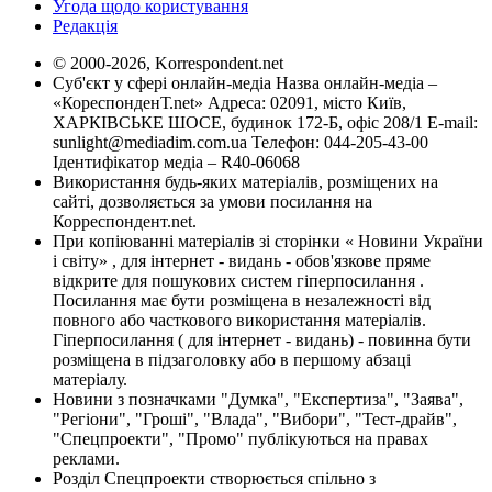
Угода щодо користування
Редакція
© 2000-2026, Korrespondent.net
Суб'єкт у сфері онлайн-медіа Назва онлайн-медіа –
«КореспонденТ.net» Адреса: 02091, місто Київ,
ХАРКІВСЬКЕ ШОСЕ, будинок 172-Б, офіс 208/1 E-mail:
sunlight@mediadim.com.ua
Телефон: 044-205-43-00
Ідентифікатор медіа – R40-06068
Використання будь-яких матеріалів, розміщених на
сайті, дозволяється за умови посилання на
Корреспондент.net.
При копіюванні матеріалів зі сторінки « Новини України
і світу» , для інтернет - видань - обов'язкове пряме
відкрите для пошукових систем гіперпосилання .
Посилання має бути розміщена в незалежності від
повного або часткового використання матеріалів.
Гіперпосилання ( для інтернет - видань) - повинна бути
розміщена в підзаголовку або в першому абзаці
матеріалу.
Новини з позначками "Думка", "Експертиза", "Заява",
"Регіони", "Гроші", "Влада", "Вибори", "Тест-драйв",
"Спецпроекти", "Промо" публікуються на правах
реклами.
Розділ Спецпроекти створюється спільно з