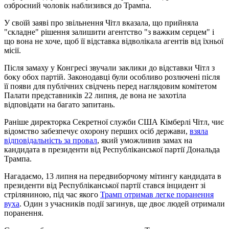
озброєний чоловік наблизився до Трампа.
У своїй заяві про звільнення Чітл вказала, що прийняла
"складне" рішення залишити агентство "з важким серцем" і
що вона не хоче, щоб її відставка відволікала агентів від їхньої
місії.
Після замаху у Конгресі звучали заклики до відставки Чітл з
боку обох партій. Законодавці були особливо розлючені після
її появи для публічних свідчень перед наглядовим комітетом
Палати представників 22 липня, де вона не захотіла
відповідати на багато запитань.
Раніше директорка Секретної служби США Кімберлі Чітл, чиє
відомство забезпечує охорону перших осіб держави,
взяла
відповідальність за провал
, який уможливив замах на
кандидата в президенти від Республіканської партії Дональда
Трампа.
Нагадаємо, 13 липня на передвиборчому мітингу кандидата в
президенти від Республіканської партії стався інцидент зі
стріляниною, під час якого
Трамп отримав легке поранення
вуха
. Один з учасників події загинув, ще двоє людей отримали
поранення.