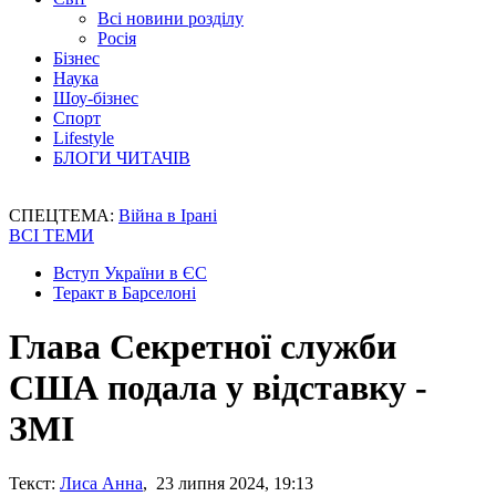
Всі новини розділу
Росія
Бізнес
Наука
Шоу-бізнес
Спорт
Lifestyle
БЛОГИ ЧИТАЧІВ
СПЕЦТЕМА:
Війна в Ірані
ВСІ ТЕМИ
Вступ України в ЄС
Теракт в Барселоні
Глава Секретної служби
США подала у відставку -
ЗМІ
Текст:
Лиса Анна
, 23 липня 2024, 19:13