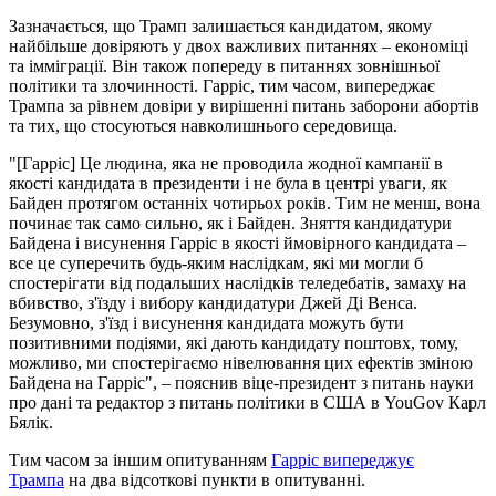
Зазначається, що Трамп залишається кандидатом, якому
найбільше довіряють у двох важливих питаннях – економіці
та імміграції. Він також попереду в питаннях зовнішньої
політики та злочинності. Гарріс, тим часом, випереджає
Трампа за рівнем довіри у вирішенні питань заборони абортів
та тих, що стосуються навколишнього середовища.
"[Гарріс] Це людина, яка не проводила жодної кампанії в
якості кандидата в президенти і не була в центрі уваги, як
Байден протягом останніх чотирьох років. Тим не менш, вона
починає так само сильно, як і Байден. Зняття кандидатури
Байдена і висунення Гарріс в якості ймовірного кандидата –
все це суперечить будь-яким наслідкам, які ми могли б
спостерігати від подальших наслідків теледебатів, замаху на
вбивство, з'їзду і вибору кандидатури Джей Ді Венса.
Безумовно, з'їзд і висунення кандидата можуть бути
позитивними подіями, які дають кандидату поштовх, тому,
можливо, ми спостерігаємо нівелювання цих ефектів зміною
Байдена на Гарріс", – пояснив віце-президент з питань науки
про дані та редактор з питань політики в США в YouGov Карл
Бялік.
Тим часом за іншим опитуванням
Гарріс випереджує
Трампа
на два відсоткові пункти в опитуванні.