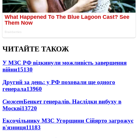
ЧИТАЙТЕ ТАКОЖ
У МЗС РФ відкинули можливість завершення
війни
15130
Другий за день: у РФ поховали ще одного
генерала
13960
Сюжет
Бенкет генералів. Наслідки вибуху в
Москві
13720
Ексочільнику МЗС Угорщини Сійярто загрожує
в'язниця
11183