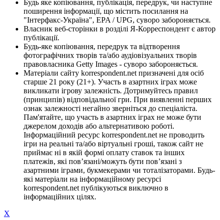
Будь яке копіювання, публікація, передрук, чи наступне
поширення інформації, що містить посилання на
"Інтерфакс-Україна", EPA / UPG, суворо забороняється.
Власник веб-сторінки в розділі Я-Корреспондент є автор
публікації.
Будь-яке копіювання, передрук та відтворення
фотографічних творів та/або аудіовізуальних творів
правовласника Getty Images - суворо забороняється.
Матеріали сайту korrespondent.net призначені для осіб
старше 21 року (21+). Участь в азартних іграх може
викликати ігрову залежність. Дотримуйтесь правил
(принципів) відповідальної гри. При виявленні перших
ознак залежності негайно зверніться до спеціаліста.
Пам'ятайте, що участь в азартних іграх не може бути
джерелом доходів або альтернативою роботі.
Інформаційний ресурс korrespondent.net не проводить
ігри на реальні та/або віртуальні гроші, також сайт не
приймає ні в якій формі оплату ставок та інших
платежів, які пов’язані/можуть бути пов’язані з
азартними іграми, букмекерами чи тоталізаторами. Будь-
які матеріали на інформаційному ресурсі
korrespondent.net публікуються виключно в
інформаційних цілях.
X