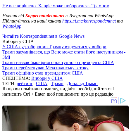
Не все вирішено. Харріс може поборотися з Трампом
Новини від
Корреспондент.net
в Telegram та WhatsApp.
Підписуйтесь на наші канали
https://t.me/korrespondentnet
та
WhatsApp
Читайте Korrespondent.net в Google News
Вибори у США
У США суд заборонив Трампу втручатися у вибори
Трамп засумнівався, що Венс може стати його наступником -
ЗМІ
Трамп назвав ймовірного наступного президента США
Трамп перейменував Мексиканську затоку
Трамп офіційно став президентом США
СПЕЦТЕМА:
Вибори у США
ТЕГИ:
рейтинг
,
США
,
Трамп
,
Дональд Трамп
Якщо ви помітили помилку, виділіть необхідний текст і
натисніть Ctrl + Enter, щоб повідомити про це редакцію.