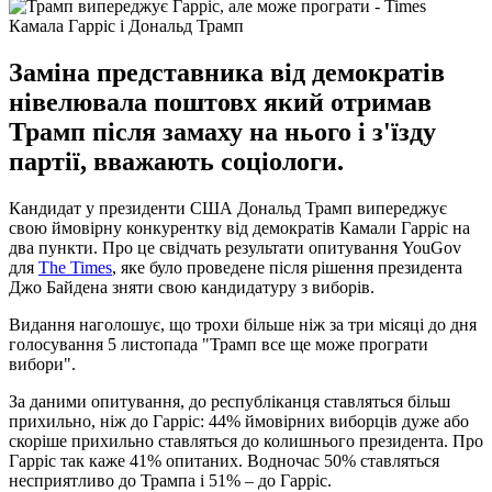
Камала Гарріс і Дональд Трамп
Заміна представника від демократів
нівелювала поштовх який отримав
Трамп після замаху на нього і з'їзду
партії, вважають соціологи.
Кандидат у президенти США Дональд Трамп випереджує
свою ймовірну конкурентку від демократів Камали Гарріс на
два пункти. Про це свідчать результати опитування YouGov
для
The Times
, яке було проведене після рішення президента
Джо Байдена зняти свою кандидатуру з виборів.
Видання наголошує, що трохи більше ніж за три місяці до дня
голосування 5 листопада "Трамп все ще може програти
вибори".
За даними опитування, до республіканця ставляться більш
прихильно, ніж до Гарріс: 44% ймовірних виборців дуже або
скоріше прихильно ставляться до колишнього президента. Про
Гарріс так каже 41% опитаних. Водночас 50% ставляться
несприятливо до Трампа і 51% – до Гарріс.