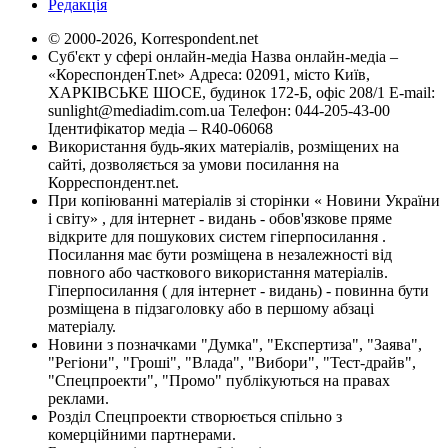
Редакція
© 2000-2026, Korrespondent.net
Суб'єкт у сфері онлайн-медіа Назва онлайн-медіа –
«КореспонденТ.net» Адреса: 02091, місто Київ,
ХАРКІВСЬКЕ ШОСЕ, будинок 172-Б, офіс 208/1 E-mail:
sunlight@mediadim.com.ua
Телефон: 044-205-43-00
Ідентифікатор медіа – R40-06068
Використання будь-яких матеріалів, розміщених на
сайті, дозволяється за умови посилання на
Корреспондент.net.
При копіюванні матеріалів зі сторінки « Новини України
і світу» , для інтернет - видань - обов'язкове пряме
відкрите для пошукових систем гіперпосилання .
Посилання має бути розміщена в незалежності від
повного або часткового використання матеріалів.
Гіперпосилання ( для інтернет - видань) - повинна бути
розміщена в підзаголовку або в першому абзаці
матеріалу.
Новини з позначками "Думка", "Експертиза", "Заява",
"Регіони", "Гроші", "Влада", "Вибори", "Тест-драйв",
"Спецпроекти", "Промо" публікуються на правах
реклами.
Розділ Спецпроекти створюється спільно з
комерційними партнерами.