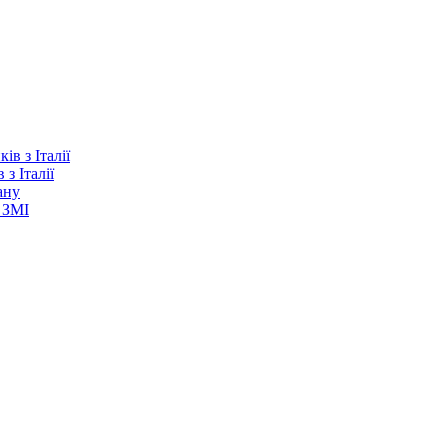
з Італії
ану
 ЗМІ