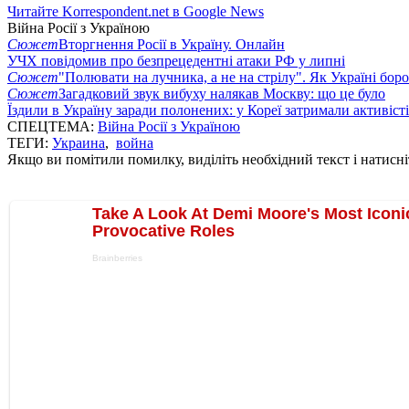
Читайте Korrespondent.net в Google News
Війна Росії з Україною
Сюжет
Вторгнення Росії в Україну. Онлайн
УЧХ повідомив про безпрецедентні атаки РФ у липні
Сюжет
"Полювати на лучника, а не на стрілу". Як Україні бор
Сюжет
Загадковий звук вибуху налякав Москву: що це було
Їздили в Україну заради полонених: у Кореї затримали активіст
СПЕЦТЕМА:
Війна Росії з Україною
ТЕГИ:
Украина
,
война
Якщо ви помітили помилку, виділіть необхідний текст і натисніт