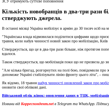
ЗСУ отримують суттєве поповнення
Кількість новобранців в два-три рази б
стверджують джерела.
В останні місяці Україна мобілізує в армію до 30 тисяч осіб на
"Українська влада відмовилася поділитися цифрами щодо призову
травня, коли набув чинності новий закон про мобілізацію, Київ п
Стверджується, що це в два-три рази більше, ніж протягом попе
вдалося.
Також стверджується, що мобілізація поки що не призвела до з
"Але кілька бригад, розгорнутих на полі бою, повідомили про з
допоможе Україні стабілізувати лінію фронту цього літа", – пиш
Як відомо, 18 травня
набув чинності оновлений закон про мобі
оновити свої облікові дані.
Військовий облік жінок: оновлення даних в ТЦК, мобілізац
Новини від
Корреспондент.net
в Telegram та WhatsApp. Підпис