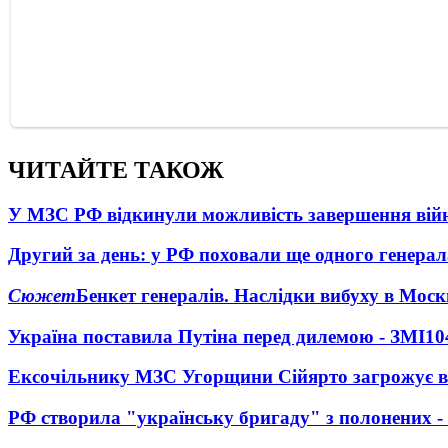
ЧИТАЙТЕ ТАКОЖ
У МЗС РФ відкинули можливість завершення вій
Другий за день: у РФ поховали ще одного генерал
Сюжет
Бенкет генералів. Наслідки вибуху в Моск
Україна поставила Путіна перед дилемою - ЗМІ
10
Ексочільнику МЗС Угорщини Сійярто загрожує в
РФ створила "українську бригаду" з полонених -