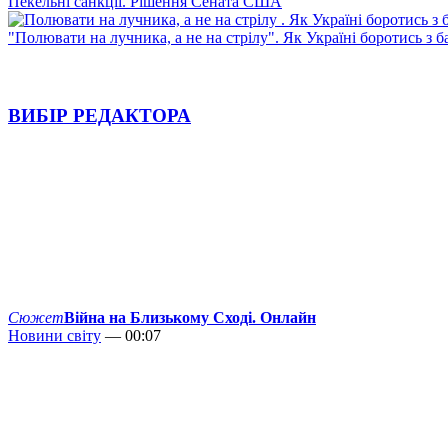
Пекельні санкції. Рішення Сената США
"Полювати на лучника, а не на стрілу". Як Україні боротись з 
ВИБІР РЕДАКТОРА
Сюжет
Війна на Близькому Сході. Онлайн
Новини світу
— 00:07