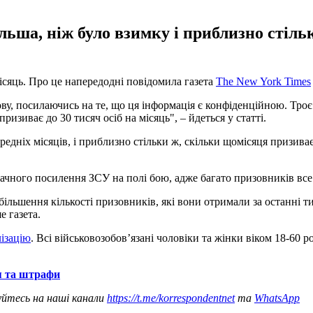
ільша, ніж було взимку і приблизно стіл
 місяць. Про це напередодні повідомила газета
The New York Times
, посилаючись на те, що ця інформація є конфіденційною. Троє в
ризиває до 30 тисяч осіб на місяць", – йдеться у статті.
редніх місяців, і приблизно стільки ж, скільки щомісяця призив
начного посилення ЗСУ на полі бою, адже багато призовників все
більшення кількості призовників, які вони отримали за останні 
е газета.
лізацію
. Всі військовозобовʼязані чоловіки та жінки віком 18-60 
ія та штрафи
уйтесь на наші канали
https://t.me/korrespondentnet
та
WhatsApp