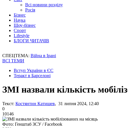
Всі новини розділу
Росія
Бізнес
Наука
Шоу-бізнес
Спорт
Lifestyle
БЛОГИ ЧИТАЧІВ
СПЕЦТЕМА:
Війна в Ірані
ВСІ ТЕМИ
Вступ України в ЄС
Теракт в Барселоні
ЗМІ назвали кількість мобілі
Текст:
Костянтин Катишев
, 31 липня 2024, 12:40
0
10146
Фото: Генштаб ЗСУ / Facebook