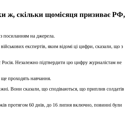
ьки ж, скільки щомісяця призиває РФ,
з посиланням на джерела.
ійськових експертів, яким відомі ці цифри, сказали, що з
ає Росія. Незалежно підтвердити цю цифру журналістам не
 ще проходять навчання.
тижні. Вони сказали, що сподіваються, що приплив солдатів
років протягом 60 днів, до 16 липня включно, повинні були