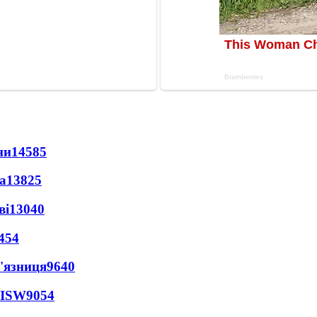
ни
14585
а
13825
ві
13040
454
'язниця
9640
 ISW
9054