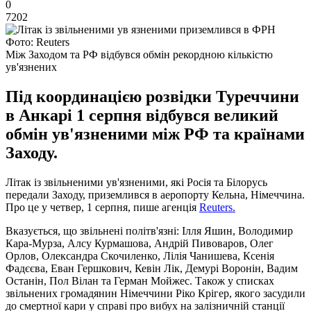
0
7202
Фото: Reuters
Між Заходом та РФ відбувся обмін рекордною кількістю
ув'язнених
Під координацією розвідки Туреччини
в Анкарі 1 серпня відбувся великий
обмін ув'язненими між РФ та країнами
Заходу.
Літак із звільненими ув'язненими, які Росія та Білорусь
передали Заходу, приземлився в аеропорту Кельна, Німеччина.
Про це у четвер, 1 серпня, пише агенція
Reuters.
Вказується, що звільнені політв'язні: Ілля Яшин, Володимир
Кара-Мурза, Алсу Курмашова, Андрій Пивоваров, Олег
Орлов, Олександра Скочиленко, Лілія Чанишева, Ксенія
Фадєєва, Еван Гершкович, Кевін Лік, Демурі Воронін, Вадим
Останін, Пол Вілан та Герман Мойжес. Також у списках
звільнених громадянин Німеччини Ріко Крігер, якого засудили
до смертної кари у справі про вибух на залізничній станції