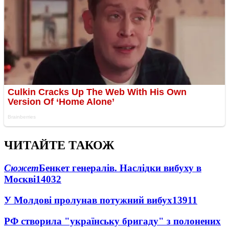
ЧИТАЙТЕ ТАКОЖ
Сюжет
Бенкет генералів. Наслідки вибуху в
Москві
14032
У Молдові пролунав потужний вибух
13911
РФ створила "українську бригаду" з полонених