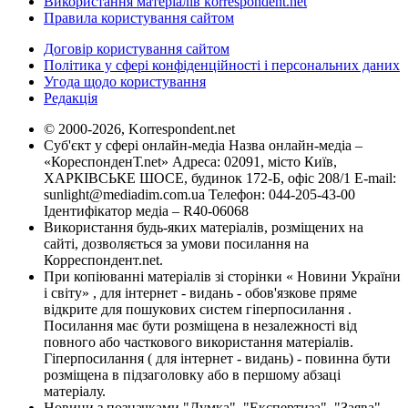
Використання матеріалів korrespondent.net
Правила користування сайтом
Договір користування сайтом
Політика у сфері конфіденційності і персональних даних
Угода щодо користування
Редакція
© 2000-2026, Korrespondent.net
Суб'єкт у сфері онлайн-медіа Назва онлайн-медіа –
«КореспонденТ.net» Адреса: 02091, місто Київ,
ХАРКІВСЬКЕ ШОСЕ, будинок 172-Б, офіс 208/1 E-mail:
sunlight@mediadim.com.ua
Телефон: 044-205-43-00
Ідентифікатор медіа – R40-06068
Використання будь-яких матеріалів, розміщених на
сайті, дозволяється за умови посилання на
Корреспондент.net.
При копіюванні матеріалів зі сторінки « Новини України
і світу» , для інтернет - видань - обов'язкове пряме
відкрите для пошукових систем гіперпосилання .
Посилання має бути розміщена в незалежності від
повного або часткового використання матеріалів.
Гіперпосилання ( для інтернет - видань) - повинна бути
розміщена в підзаголовку або в першому абзаці
матеріалу.
Новини з позначками "Думка", "Експертиза", "Заява",