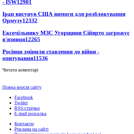
- ISW
12901
Іран висунув США вимоги для розблокування
Ормузу
12332
Ексочільнику МЗС Угорщини Сійярто загрожує
в'язниця
12265
Росіяни змінили ставлення до війни -
опитування
11536
Читати коментарі
Повна версія сайту
Facebook
Twitter
RSS-стрічки
E-mail розсилка
Контакти
Реклама на сайті