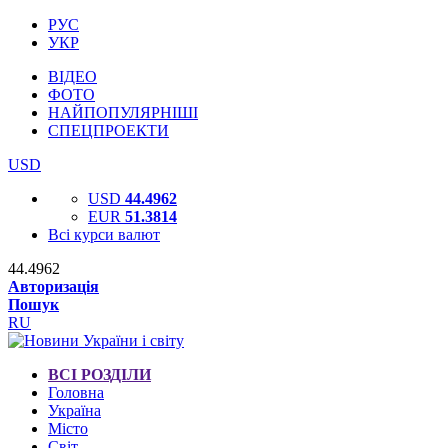
РУС
УКР
ВІДЕО
ФОТО
НАЙПОПУЛЯРНІШІ
СПЕЦПРОЕКТИ
USD
USD
44.4962
EUR
51.3814
Всі курси валют
44.4962
Авторизація
Пошук
RU
ВСІ РОЗДІЛИ
Головна
Україна
Місто
Світ