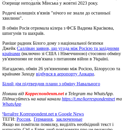
Озерище неподалік Мінська у жовтні 2023 року.
Родичі колишніх в'язнів "нічого не знали до останньої
хвилини".
В обмін Росія отримала кілера з ФСБ Вадима Красікова,
шпигунів та шахраїв.
Раніше радник Білого дому з національної безпеки
Джейк
Салліван заявив, що угода між Росією та західними
країнами
(включно зі США і Німеччиною) стосовно обміну
ув'язненими не пов'язана з питанням війни в Україні.
Нагадаємо, обмін 26 ув'язненими між Росією, Білоруссю та
країнами Заходу
відбувся в аеропорту Анкари
.
Білий дім підтвердив плани з обміну Навального
Новини від
Корреспондент.net
в Telegram та WhatsApp.
Підписуйтесь на наші канали
https://t.me/korrespondentnet
та
WhatsApp
Читайте Korrespondent.net в Google News
ТЕГИ:
Россия
,
Германия
,
заключенные
Якщо ви помітили помилку, виділіть необхідний текст і
натисніть Ctrl + Enter, щоб повідомити про це редакцію.