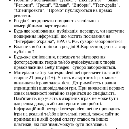
"Регіони", "Гроші", "Влада", "Вибори", "Тест-драйв",
"Спецпроекти", "Промо" публікуються на правах
реклами.
Розділ Спецпроекти створюється спільно з
комерційними партнерами.
Будь яке копіювання, публікація, передрук, чи наступне
поширення інформації, що містить посилання на
"Інтерфакс-Україна", EPA / UPG, суворо забороняється.
Власник веб-сторінки в розділі Я-Корреспондент є автор
публікації.
Будь-яке копіювання, передрук та відтворення
фотографічних творів та/або аудіовізуальних творів
правовласника Getty Images - суворо забороняється.
Матеріали сайту korrespondent.net призначені для осіб
старше 21 року (21+). Участь в азартних іграх може
викликати ігрову залежність. Дотримуйтесь правил
(принципів) відповідальної гри. При виявленні перших
ознак залежності негайно зверніться до спеціаліста.
Пам'ятайте, що участь в азартних іграх не може бути
джерелом доходів або альтернативою роботі.
Інформаційний ресурс korrespondent.net не проводить
ігри на реальні та/або віртуальні гроші, також сайт не
приймає ні в якій формі оплату ставок та інших
платежів, які пов’язані/можуть бути пов’язані з