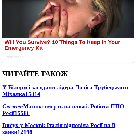
ЧИТАЙТЕ ТАКОЖ
У Білорусі засудили лідера Ляпіса Трубецького
Міхалка
15814
Сюжет
Масова смерть на пляжі. Робота ППО
Росії
15586
Вибух у Москві: Італія відповіла Росії на її
заяви
12198