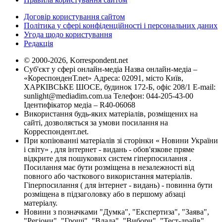
Договір користування сайтом
Політика у сфері конфіденційності і персональних даних
Угода щодо користування
Редакція
© 2000-2026, Korrespondent.net
Суб'єкт у сфері онлайн-медіа Назва онлайн-медіа –
«КореспонденТ.net» Адреса: 02091, місто Київ,
ХАРКІВСЬКЕ ШОСЕ, будинок 172-Б, офіс 208/1 E-mail:
sunlight@mediadim.com.ua
Телефон: 044-205-43-00
Ідентифікатор медіа – R40-06068
Використання будь-яких матеріалів, розміщених на
сайті, дозволяється за умови посилання на
Корреспондент.net.
При копіюванні матеріалів зі сторінки « Новини України
і світу» , для інтернет - видань - обов'язкове пряме
відкрите для пошукових систем гіперпосилання .
Посилання має бути розміщена в незалежності від
повного або часткового використання матеріалів.
Гіперпосилання ( для інтернет - видань) - повинна бути
розміщена в підзаголовку або в першому абзаці
матеріалу.
Новини з позначками "Думка", "Експертиза", "Заява",
"Регіони", "Гроші", "Влада", "Вибори", "Тест-драйв",