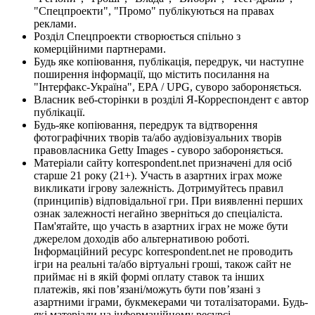
"Спецпроекти", "Промо" публікуються на правах
реклами.
Розділ Спецпроекти створюється спільно з
комерційними партнерами.
Будь яке копіювання, публікація, передрук, чи наступне
поширення інформації, що містить посилання на
"Інтерфакс-Україна", EPA / UPG, суворо забороняється.
Власник веб-сторінки в розділі Я-Корреспондент є автор
публікації.
Будь-яке копіювання, передрук та відтворення
фотографічних творів та/або аудіовізуальних творів
правовласника Getty Images - суворо забороняється.
Матеріали сайту korrespondent.net призначені для осіб
старше 21 року (21+). Участь в азартних іграх може
викликати ігрову залежність. Дотримуйтесь правил
(принципів) відповідальної гри. При виявленні перших
ознак залежності негайно зверніться до спеціаліста.
Пам'ятайте, що участь в азартних іграх не може бути
джерелом доходів або альтернативою роботі.
Інформаційний ресурс korrespondent.net не проводить
ігри на реальні та/або віртуальні гроші, також сайт не
приймає ні в якій формі оплату ставок та інших
платежів, які пов’язані/можуть бути пов’язані з
азартними іграми, букмекерами чи тоталізаторами. Будь-
які матеріали на інформаційному ресурсі