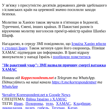
У зв'язку з присутністю десятків державних діячів здебільшого
з ісламських країн на церемонії значно посилили заходи
безпеки.
Молитви за Ханією також звучали в п'ятницю в Індонезії,
Туреччині, Ємені, інших країнах. В Пакистані разом із
віруючими молитву виголосив прем'єр-міністр країни Шахбаз
Шаріф.
Нагадаємо, в середу ЗМІ повідомили, що
Ісмаїла Ханію вбили
у столиці Ірану
. Також загинув один його охоронець. Пізніше
ХАМАС підтвердив цю інформацію. В Ірані відразу
звинуватили у нападі Ізраїль і
пообіцяли помститися
.
"Не ракетний удар": ЗМІ назвали причину смерті ватажка
ХАМАС
Новини від
Корреспондент.net
в Telegram та WhatsApp.
Підписуйтесь на наші канали
https://t.me/korrespondentnet
та
WhatsApp
Читайте Korrespondent.net в Google News
СПЕЦТЕМА:
Війна Ізраїлю з ХАМАС
ТЕГИ:
Иран
,
Похороны
,
тело
,
ХАМАС
,
Кладбище
,
ликвидация
,
лидер
,
гибель
,
Тегеран
,
Катар