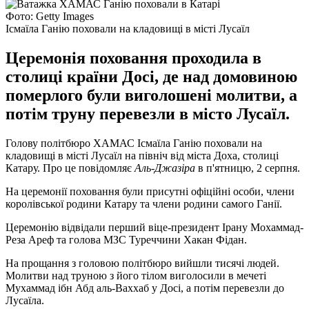
Фото: Getty Images
Ісмаїла Ганію поховали на кладовищі в місті Лусаїл
Церемонія поховання проходила в
столиці країни Досі, де над домовиною
померлого були виголошені молитви, а
потім труну перевезли в місто Лусаїл.
Голову політбюро ХАМАС Ісмаїла Ганію поховали на
кладовищі в місті Лусаїл на північ від міста Доха, столиці
Катару. Про це повідомляє
Аль-Джазіра
в п'ятницю, 2 серпня.
На церемонії поховання були присутні офіційні особи, члени
королівської родини Катару та члени родини самого Ганії.
Церемонію відвідали перший віце-президент Ірану Мохаммад-
Реза Ареф та голова МЗС Туреччини Хакан Фідан.
На прощання з головою політбюро вийшли тисячі людей.
Молитви над труною з його тілом виголосили в мечеті
Мухаммад ібн Абд аль-Ваххаб у Досі, а потім перевезли до
Лусаїла.