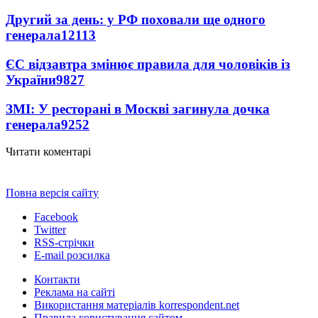
Другий за день: у РФ поховали ще одного
генерала
12113
ЄС відзавтра змінює правила для чоловіків із
України
9827
ЗМІ: У ресторані в Москві загинула дочка
генерала
9252
Читати коментарі
Повна версія сайту
Facebook
Twitter
RSS-стрічки
E-mail розсилка
Контакти
Реклама на сайті
Використання матеріалів korrespondent.net
Правила користування сайтом