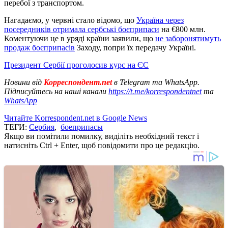
перебої з транспортом.
Нагадаємо, у червні стало відомо, що
Україна через
посередників отримала сербські боєприпаси
на €800 млн.
Коментуючи це в уряді країни заявили, що
не заборонятимуть
продаж боєприпасів
Заходу, попри їх передачу Україні.
Президент Сербії проголосив курс на ЄС
Новини від
Корреспондент.net
в Telegram та WhatsApp.
Підписуйтесь на наші канали
https://t.me/korrespondentnet
та
WhatsApp
Читайте Korrespondent.net в Google News
ТЕГИ:
Сербия
,
боеприпасы
Якщо ви помітили помилку, виділіть необхідний текст і
натисніть Ctrl + Enter, щоб повідомити про це редакцію.