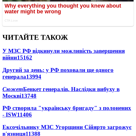
ЧИТАЙТЕ ТАКОЖ
У МЗС РФ відкинули можливість завершення
війни
15162
Другий за день: у РФ поховали ще одного
генерала
13994
Сюжет
Бенкет генералів. Наслідки вибуху в
Москві
13748
РФ створила "українську бригаду" з полонених
- ISW
11406
Ексочільнику МЗС Угорщини Сійярто загрожує
в'язниця
11388