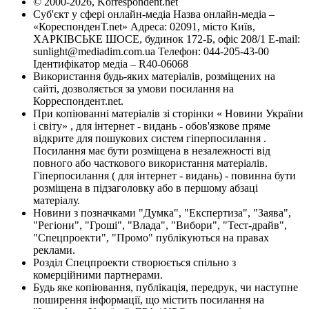
© 2000-2026, Korrespondent.net
Суб'єкт у сфері онлайн-медіа Назва онлайн-медіа –
«КореспонденТ.net» Адреса: 02091, місто Київ,
ХАРКІВСЬКЕ ШОСЕ, будинок 172-Б, офіс 208/1 E-mail:
sunlight@mediadim.com.ua
Телефон: 044-205-43-00
Ідентифікатор медіа – R40-06068
Використання будь-яких матеріалів, розміщених на
сайті, дозволяється за умови посилання на
Корреспондент.net.
При копіюванні матеріалів зі сторінки « Новини України
і світу» , для інтернет - видань - обов'язкове пряме
відкрите для пошукових систем гіперпосилання .
Посилання має бути розміщена в незалежності від
повного або часткового використання матеріалів.
Гіперпосилання ( для інтернет - видань) - повинна бути
розміщена в підзаголовку або в першому абзаці
матеріалу.
Новини з позначками "Думка", "Експертиза", "Заява",
"Регіони", "Гроші", "Влада", "Вибори", "Тест-драйв",
"Спецпроекти", "Промо" публікуються на правах
реклами.
Розділ Спецпроекти створюється спільно з
комерційними партнерами.
Будь яке копіювання, публікація, передрук, чи наступне
поширення інформації, що містить посилання на