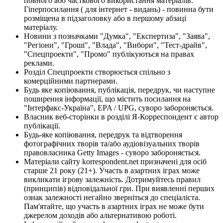
повного або часткового використання матеріалів.
Гіперпосилання ( для інтернет - видань) - повинна бути
розміщена в підзаголовку або в першому абзаці
матеріалу.
Новини з позначками "Думка", "Експертиза", "Заява",
"Регіони", "Гроші", "Влада", "Вибори", "Тест-драйв",
"Спецпроекти", "Промо" публікуються на правах
реклами.
Розділ Спецпроекти створюється спільно з
комерційними партнерами.
Будь яке копіювання, публікація, передрук, чи наступне
поширення інформації, що містить посилання на
"Інтерфакс-Україна", EPA / UPG, суворо забороняється.
Власник веб-сторінки в розділі Я-Корреспондент є автор
публікації.
Будь-яке копіювання, передрук та відтворення
фотографічних творів та/або аудіовізуальних творів
правовласника Getty Images - суворо забороняється.
Матеріали сайту korrespondent.net призначені для осіб
старше 21 року (21+). Участь в азартних іграх може
викликати ігрову залежність. Дотримуйтесь правил
(принципів) відповідальної гри. При виявленні перших
ознак залежності негайно зверніться до спеціаліста.
Пам'ятайте, що участь в азартних іграх не може бути
джерелом доходів або альтернативою роботі.