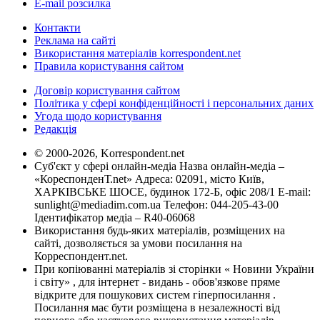
E-mail розсилка
Контакти
Реклама на сайті
Використання матеріалів korrespondent.net
Правила користування сайтом
Договір користування сайтом
Політика у сфері конфіденційності і персональних даних
Угода щодо користування
Редакція
© 2000-2026, Korrespondent.net
Суб'єкт у сфері онлайн-медіа Назва онлайн-медіа –
«КореспонденТ.net» Адреса: 02091, місто Київ,
ХАРКІВСЬКЕ ШОСЕ, будинок 172-Б, офіс 208/1 E-mail:
sunlight@mediadim.com.ua
Телефон: 044-205-43-00
Ідентифікатор медіа – R40-06068
Використання будь-яких матеріалів, розміщених на
сайті, дозволяється за умови посилання на
Корреспондент.net.
При копіюванні матеріалів зі сторінки « Новини України
і світу» , для інтернет - видань - обов'язкове пряме
відкрите для пошукових систем гіперпосилання .
Посилання має бути розміщена в незалежності від