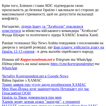
Крім того, Блінкен і глави МЗС підтвердили свою
прихильність до безпеки Ізраїлю і закликали всі сторони до
максимальної стриманості, щоб не допустити екскалації
конфлікту.
Нагадаємо,
лідери Ірану та "Хезболли" поклялися
помститися
за вбивства військового командира "Хезболли"
Фуада Шукри та політичного лідера ХАМАС Ісмаїла Ханії.
Раніше телеканал Sky News Arabia повідомив з посиланням на
джерела у західній розвідці, що
Іран планує здійснити атаку на
Ізраїль 12-13 серпня
- в день жалоби єврейського народу.
Новини від
Корреспондент.net
в Telegram та WhatsApp.
Підписуйтесь на наші канали
https://t.me/korrespondentnet
та
WhatsApp
Читайте Korrespondent.net в Google News
Війна Ізраїлю з ХАМАС
Трамп заявив про угоду щодо роззброєння ХАМАС
Мер Нью-Йорка хоче заарештувати Нетаньягу під час
Генасамблеї ООН
Ізраїль та Ліван домовилися про мир
Харків знову зазнав атаки "шахедів", є поранені
МАГАТЕ заявило про атаку на ключовий об'єкт біля ЗАЕС