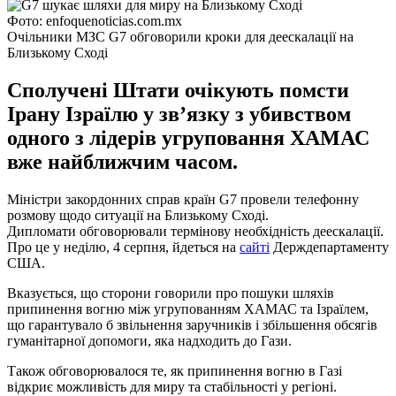
Фото: enfoquenoticias.com.mx
Очільники МЗС G7 обговорили кроки для деескалації на
Близькому Сході
Сполучені Штати очікують помсти
Ірану Ізраїлю у зв’язку з убивством
одного з лідерів угруповання ХАМАС
вже найближчим часом.
Міністри закордонних справ країн G7 провели телефонну
розмову щодо ситуації на Близькому Сході.
Дипломати обговорювали термінову необхідність деескалації.
Про це у неділю, 4 серпня, йдеться на
сайті
Держдепартаменту
США.
Вказується, що сторони говорили про пошуки шляхів
припинення вогню між угрупованням ХАМАС та Ізраїлем,
що гарантувало б звільнення заручників і збільшення обсягів
гуманітарної допомоги, яка надходить до Гази.
Також обговорювалося те, як припинення вогню в Газі
відкриє можливість для миру та стабільності у регіоні.