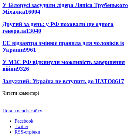
У Білорусі засудили лідера Ляпіса Трубецького
Міхалка
16004
Другий за день: у РФ поховали ще одного
генерала
13040
ЄС відзавтра змінює правила для чоловіків із
України
9961
У МЗС РФ відкинули можливість завершення
війни
9326
Залужний: Україна не вступить до НАТО
8617
Читати коментарі
Повна версія сайту
Facebook
Twitter
RSS-стрічки