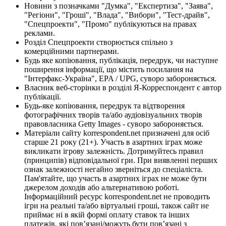
Новини з позначками "Думка", "Експертиза", "Заява",
"Регіони", "Гроші", "Влада", "Вибори", "Тест-драйв",
"Спецпроекти", "Промо" публікуються на правах
реклами.
Розділ Спецпроекти створюється спільно з
комерційними партнерами.
Будь яке копіювання, публікація, передрук, чи наступне
поширення інформації, що містить посилання на
"Інтерфакс-Україна", EPA / UPG, суворо забороняється.
Власник веб-сторінки в розділі Я-Корреспондент є автор
публікації.
Будь-яке копіювання, передрук та відтворення
фотографічних творів та/або аудіовізуальних творів
правовласника Getty Images - суворо забороняється.
Матеріали сайту korrespondent.net призначені для осіб
старше 21 року (21+). Участь в азартних іграх може
викликати ігрову залежність. Дотримуйтесь правил
(принципів) відповідальної гри. При виявленні перших
ознак залежності негайно зверніться до спеціаліста.
Пам'ятайте, що участь в азартних іграх не може бути
джерелом доходів або альтернативою роботі.
Інформаційний ресурс korrespondent.net не проводить
ігри на реальні та/або віртуальні гроші, також сайт не
приймає ні в якій формі оплату ставок та інших
платежів, які пов’язані/можуть бути пов’язані з