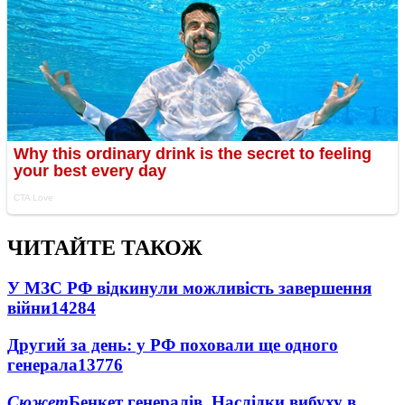
ЧИТАЙТЕ ТАКОЖ
У МЗС РФ відкинули можливість завершення
війни
14284
Другий за день: у РФ поховали ще одного
генерала
13776
Сюжет
Бенкет генералів. Наслідки вибуху в