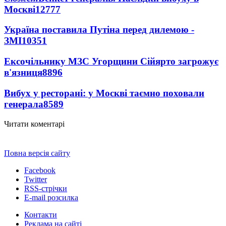
Москві
12777
Україна поставила Путіна перед дилемою -
ЗМІ
10351
Ексочільнику МЗС Угорщини Сійярто загрожує
в'язниця
8896
Вибух у ресторані: у Москві таємно поховали
генерала
8589
Читати коментарі
Повна версія сайту
Facebook
Twitter
RSS-стрічки
E-mail розсилка
Контакти
Реклама на сайті