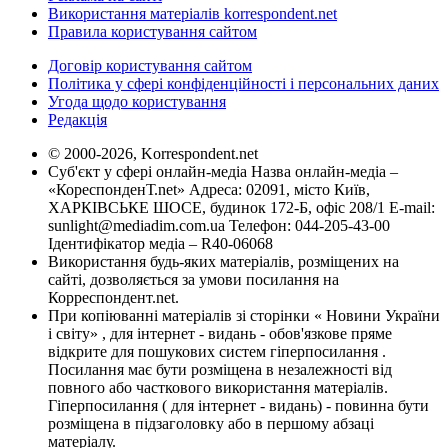
Використання матеріалів korrespondent.net
Правила користування сайтом
Договір користування сайтом
Політика у сфері конфіденційності і персональних даних
Угода щодо користування
Редакція
© 2000-2026, Korrespondent.net
Суб'єкт у сфері онлайн-медіа Назва онлайн-медіа –
«КореспонденТ.net» Адреса: 02091, місто Київ,
ХАРКІВСЬКЕ ШОСЕ, будинок 172-Б, офіс 208/1 E-mail:
sunlight@mediadim.com.ua
Телефон: 044-205-43-00
Ідентифікатор медіа – R40-06068
Використання будь-яких матеріалів, розміщених на
сайті, дозволяється за умови посилання на
Корреспондент.net.
При копіюванні матеріалів зі сторінки « Новини України
і світу» , для інтернет - видань - обов'язкове пряме
відкрите для пошукових систем гіперпосилання .
Посилання має бути розміщена в незалежності від
повного або часткового використання матеріалів.
Гіперпосилання ( для інтернет - видань) - повинна бути
розміщена в підзаголовку або в першому абзаці
матеріалу.