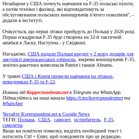
Незабаром у США почнуть навчання на F-35 польські пілоти,
а потім техніки і фахівці, які відповідатимуть за
обслуговування польських винищувачів п'ятого покоління", -
додали в інституті.
Очікується, що перші літаки прибудуть до Польщі у 2026 році.
Перша ескадрилья F-35 буде створена на 32-й тактичній
авіабазі в Ласку. Наступна - у Свідвині.
Нагадаємо,
США надали Польщі кредит у 2 млрд доларів для
закупівлі американських озброєнь
, зокрема винищувачів F-35,
зенітно-ракетних комплексів Patriot і танків Abrams.
У травні
США і Корея провели навчання на літаках-
невидимках F-35 та F-22
.
Новини від
Корреспондент.net
в Telegram та WhatsApp.
Підписуйтесь на наші канали
https://t.me/korrespondentnet
та
WhatsApp
Читайте Korrespondent.net в Google News
ТЕГИ:
Польша
,
США
,
самолет
,
истребитель
,
F-35
,
самолеты
Якщо ви помітили помилку, виділіть необхідний текст і
натисніть Ctrl + Enter, щоб повідомити про це редакцію.