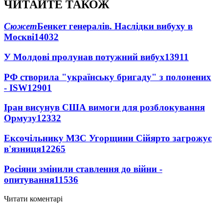
ЧИТАЙТЕ ТАКОЖ
Сюжет
Бенкет генералів. Наслідки вибуху в
Москві
14032
У Молдові пролунав потужний вибух
13911
РФ створила "українську бригаду" з полонених
- ISW
12901
Іран висунув США вимоги для розблокування
Ормузу
12332
Ексочільнику МЗС Угорщини Сійярто загрожує
в'язниця
12265
Росіяни змінили ставлення до війни -
опитування
11536
Читати коментарі