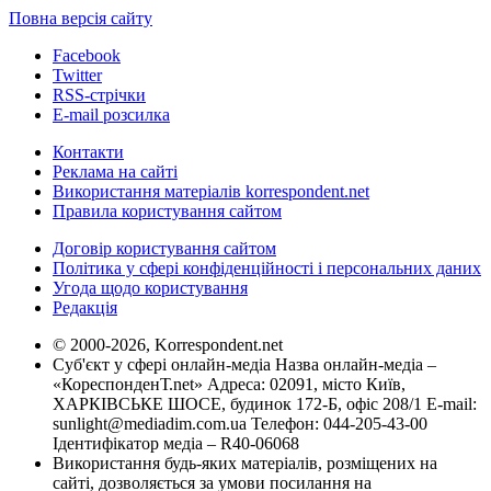
Повна версія сайту
Facebook
Twitter
RSS-стрічки
E-mail розсилка
Контакти
Реклама на сайті
Використання матеріалів korrespondent.net
Правила користування сайтом
Договір користування сайтом
Політика у сфері конфіденційності і персональних даних
Угода щодо користування
Редакція
© 2000-2026, Korrespondent.net
Суб'єкт у сфері онлайн-медіа Назва онлайн-медіа –
«КореспонденТ.net» Адреса: 02091, місто Київ,
ХАРКІВСЬКЕ ШОСЕ, будинок 172-Б, офіс 208/1 E-mail:
sunlight@mediadim.com.ua
Телефон: 044-205-43-00
Ідентифікатор медіа – R40-06068
Використання будь-яких матеріалів, розміщених на
сайті, дозволяється за умови посилання на