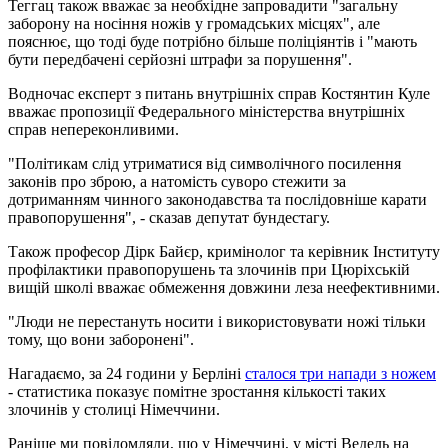
Теггац також вважає за необхідне запровадити "загальну
заборону на носіння ножів у громадських місцях", але
пояснює, що тоді буде потрібно більше поліціянтів і "мають
бути передбачені серйозні штрафи за порушення".
Водночас експерт з питань внутрішніх справ Костянтин Куле
вважає пропозиції Федерального міністерства внутрішніх
справ непереконливими.
"Політикам слід утриматися від символічного посилення
законів про зброю, а натомість суворо стежити за
дотриманням чинного законодавства та послідовніше карати
правопорушення", - сказав депутат бундестагу.
Також професор Дірк Байєр, кримінолог та керівник Інституту
профілактики правопорушень та злочинів при Цюріхській
вищій школі вважає обмеження довжини леза неефективними.
"Люди не перестануть носити і використовувати ножі тільки
тому, що вони заборонені".
Нагадаємо, за 24 години у Берліні
сталося три напади з ножем
- статистика показує помітне зростання кількості таких
злочинів у столиці Німеччини.
Раніше ми повідомляли, що у Німеччині, у місті Ведель на