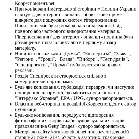
Корреспондент.net.
При копіюванні матеріалів зі сторінки « Новини України
і світу» , для інтернет - видань - обов'язкове пряме
відкрите для пошукових систем гіперпосилання .
Посилання має бути розміщена в незалежності від
повного або часткового використання матеріалів.
Гіперпосилання ( для інтернет - видань) - повинна бути
розміщена в підзаголовку або в першому абзаці
матеріалу.
Новини з позначками "Думка", "Експертиза", "Заява",
"Регіони", "Гроші", "Влада", "Вибори", "Тест-драйв",
"Спецпроекти", "Промо" публікуються на правах
реклами.
Розділ Спецпроекти створюється спільно з
комерційними партнерами.
Будь яке копіювання, публікація, передрук, чи наступне
поширення інформації, що містить посилання на
"Інтерфакс-Україна", EPA / UPG, суворо забороняється.
Власник веб-сторінки в розділі Я-Корреспондент є автор
публікації.
Будь-яке копіювання, передрук та відтворення
фотографічних творів та/або аудіовізуальних творів
правовласника Getty Images - суворо забороняється.
Матеріали сайту korrespondent.net призначені для осіб
старше 21 року (21+). Участь в азартних іграх може