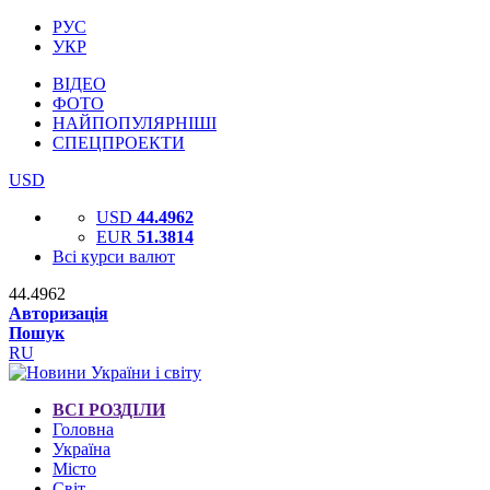
РУС
УКР
ВІДЕО
ФОТО
НАЙПОПУЛЯРНІШІ
СПЕЦПРОЕКТИ
USD
USD
44.4962
EUR
51.3814
Всі курси валют
44.4962
Авторизація
Пошук
RU
ВСІ РОЗДІЛИ
Головна
Україна
Місто
Світ