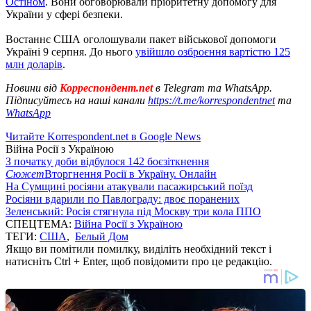
Остіном
. Вони обговорювали пріоритетну допомогу для
України у сфері безпеки.
Востаннє США оголошували пакет військової допомоги
Україні 9 серпня. До нього
увійшло озброєння вартістю 125
млн доларів
.
Новини від
Корреспондент.net
в Telegram та WhatsApp.
Підписуйтесь на наші канали
https://t.me/korrespondentnet
та
WhatsApp
Читайте Korrespondent.net в Google News
Війна Росії з Україною
З початку доби відбулося 142 боєзіткнення
Сюжет
Вторгнення Росії в Україну. Онлайн
На Сумщині росіяни атакували пасажирський поїзд
Росіяни вдарили по Павлограду: двоє поранених
Зеленський: Росія стягнула під Москву три кола ППО
СПЕЦТЕМА:
Війна Росії з Україною
ТЕГИ:
США
,
Белый Дом
Якщо ви помітили помилку, виділіть необхідний текст і
натисніть Ctrl + Enter, щоб повідомити про це редакцію.