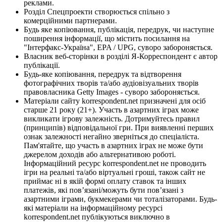
реклами.
Розділ Спецпроекти створюється спільно з
комерційними партнерами.
Будь яке копіювання, публікація, передрук, чи наступне
поширення інформації, що містить посилання на
"Інтерфакс-Україна", EPA / UPG, суворо забороняється.
Власник веб-сторінки в розділі Я-Корреспондент є автор
публікації.
Будь-яке копіювання, передрук та відтворення
фотографічних творів та/або аудіовізуальних творів
правовласника Getty Images - суворо забороняється.
Матеріали сайту korrespondent.net призначені для осіб
старше 21 року (21+). Участь в азартних іграх може
викликати ігрову залежність. Дотримуйтесь правил
(принципів) відповідальної гри. При виявленні перших
ознак залежності негайно зверніться до спеціаліста.
Пам'ятайте, що участь в азартних іграх не може бути
джерелом доходів або альтернативою роботі.
Інформаційний ресурс korrespondent.net не проводить
ігри на реальні та/або віртуальні гроші, також сайт не
приймає ні в якій формі оплату ставок та інших
платежів, які пов’язані/можуть бути пов’язані з
азартними іграми, букмекерами чи тоталізаторами. Будь-
які матеріали на інформаційному ресурсі
korrespondent.net публікуються виключно в