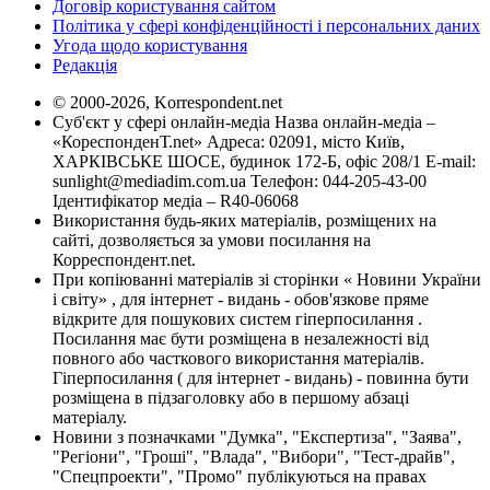
Договір користування сайтом
Політика у сфері конфіденційності і персональних даних
Угода щодо користування
Редакція
© 2000-2026, Korrespondent.net
Суб'єкт у сфері онлайн-медіа Назва онлайн-медіа –
«КореспонденТ.net» Адреса: 02091, місто Київ,
ХАРКІВСЬКЕ ШОСЕ, будинок 172-Б, офіс 208/1 E-mail:
sunlight@mediadim.com.ua
Телефон: 044-205-43-00
Ідентифікатор медіа – R40-06068
Використання будь-яких матеріалів, розміщених на
сайті, дозволяється за умови посилання на
Корреспондент.net.
При копіюванні матеріалів зі сторінки « Новини України
і світу» , для інтернет - видань - обов'язкове пряме
відкрите для пошукових систем гіперпосилання .
Посилання має бути розміщена в незалежності від
повного або часткового використання матеріалів.
Гіперпосилання ( для інтернет - видань) - повинна бути
розміщена в підзаголовку або в першому абзаці
матеріалу.
Новини з позначками "Думка", "Експертиза", "Заява",
"Регіони", "Гроші", "Влада", "Вибори", "Тест-драйв",
"Спецпроекти", "Промо" публікуються на правах