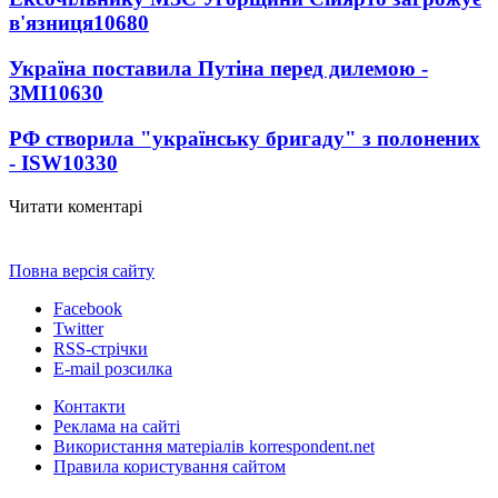
в'язниця
10680
Україна поставила Путіна перед дилемою -
ЗМІ
10630
РФ створила "українську бригаду" з полонених
- ISW
10330
Читати коментарі
Повна версія сайту
Facebook
Twitter
RSS-стрічки
E-mail розсилка
Контакти
Реклама на сайті
Використання матеріалів korrespondent.net
Правила користування сайтом