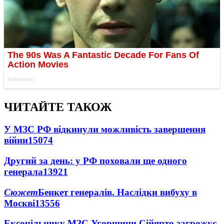
ЧИТАЙТЕ ТАКОЖ
У МЗС РФ відкинули можливість завершення
війни
15074
Другий за день: у РФ поховали ще одного
генерала
13921
Сюжет
Бенкет генералів. Наслідки вибуху в
Москві
13556
Ексочільнику МЗС Угорщини Сійярто загрожує