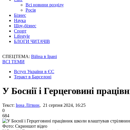
Всі новини розділу
Росія
Бізнес
Наука
Шоу-бізнес
Спорт
Lifestyle
БЛОГИ ЧИТАЧІВ
СПЕЦТЕМА:
Війна в Ірані
ВСІ ТЕМИ
Вступ України в ЄС
Теракт в Барселоні
У Боснії і Герцеговині праці
Текст:
Інна Літвин
, 21 серпня 2024, 16:25
0
684
Фото: Скриншот відео