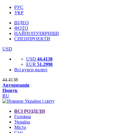
РУС
УКР
ВІДЕО
ФОТО
НАЙПОПУЛЯРНІШІ
СПЕЦПРОЕКТИ
USD
USD
44.4138
EUR
51.2998
Всі курси валют
44.4138
Авторизація
Пошук
RU
ВСІ РОЗДІЛИ
Головна
Україна
Місто
Світ