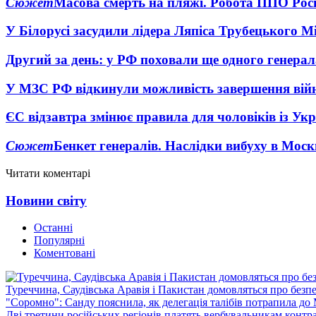
Сюжет
Масова смерть на пляжі. Робота ППО Росі
У Білорусі засудили лідера Ляпіса Трубецького М
Другий за день: у РФ поховали ще одного генерал
У МЗС РФ відкинули можливість завершення вій
ЄС відзавтра змінює правила для чоловіків із Ук
Сюжет
Бенкет генералів. Наслідки вибуху в Моск
Читати коментарі
Новини світу
Останні
Популярні
Коментовані
Туреччина, Саудівська Аравія і Пакистан домовляться про безп
"Соромно": Санду пояснила, як делегація талібів потрапила д
Дві третини російських регіонів платять вербувальникам контр