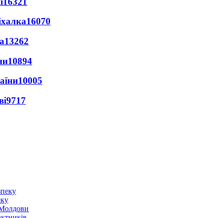
ї
16321
іхалка
16070
а
13262
ни
10894
раїни
10005
ві
9717
еку
о Молдови
актників