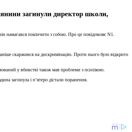
лянини загинули директор школи,
він намагався покінчити з собою. Про це повідомляє N1.
 раніше скаржився на дискримінацію. Проти нього було відкрито
рюваний у вбивстві також мав проблеми з психікою.
дина загинула і п’ятеро дістали поранення.