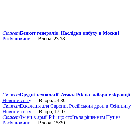
Сюжет
Бенкет генералів. Наслідки вибуху в Москві
Росія новини
— Вчора, 23:58
Сюжет
Брудні технології. Атаки РФ на вибори у Франції
Новини світу
— Вчора, 23:39
Сюжет
Ескалація для Європи. Російський дрон в Лейпцигу
Новини світу
— Вчора, 17:07
Сюжет
Зміни в армії РФ: що стоїть за рішенням Путіна
Росія новини
— Вчора, 15:20