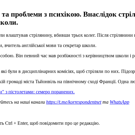
та проблеми з психікою. Внаслідок стрі
школи.
ли влаштував стрілянину, вбивши трьох колег. Після стрілянини 
, вчитель англійської мови та секретар школи.
з собою. Він певний час мав розбіжності з керівництвом школи і
які були в дисциплінарних комісіях, щоб стріляли по них. Підоз
ій громаді міста Тьйонвіль на північному сході Франції. Одна лю
и" з пістолетами: семеро поранених.
уйтесь на наші канали
https://t.me/korrespondentnet
та
WhatsApp
ь Ctrl + Enter, щоб повідомити про це редакцію.