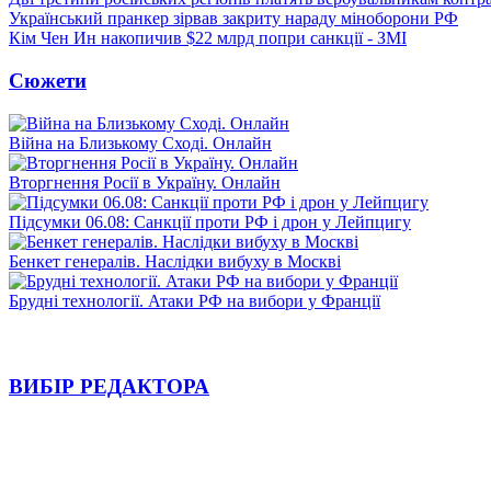
Український пранкер зірвав закриту нараду міноборони РФ
Кім Чен Ин накопичив $22 млрд попри санкції - ЗМІ
Сюжети
Війна на Близькому Сході. Онлайн
Вторгнення Росії в Україну. Онлайн
Підсумки 06.08: Санкції проти РФ і дрон у Лейпцигу
Бенкет генералів. Наслідки вибуху в Москві
Брудні технології. Атаки РФ на вибори у Франції
ВИБІР РЕДАКТОРА