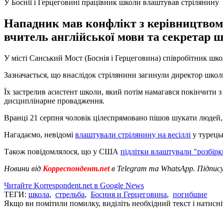
У Боснії і Герцеговині працівник школи влаштував стрілянину
Нападник мав конфлікт з керівництвом 
вчитель англійської мови та секретар 
У місті Санський Мост (Боснія і Герцеговина) співробітник шко
Зазначається, що внаслідок стрілянини загинули директор школи
Їх застрелив асистент школи, який потім намагався покінчити 
дисциплінарне провадження.
Вранці 21 серпня чоловік цілеспрямовано пішов шукати людей, 
Нагадаємо, невідомі
влаштували стрілянину на весіллі
у турецьк
Також повідомлялося, що у США
підлітки влаштували "розбірк
Новини від
Корреспондент.net
в Telegram та WhatsApp. Підпис
Читайте Korrespondent.net в Google News
ТЕГИ:
школа
,
стрельба
,
Босния и Герцеговина
,
погибшие
Якщо ви помітили помилку, виділіть необхідний текст і натисніт